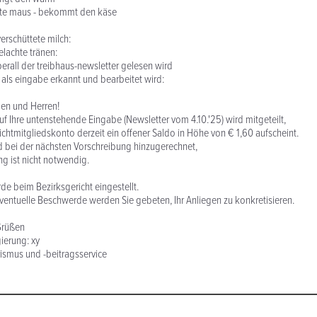
eite maus - bekommt den käse
erschüttete milch:
elachte tränen:
rall der treibhaus-newsletter gelesen wird
als eingabe erkannt und bearbeitet wird:
en und Herren!
Ihre untenstehende Eingabe (Newsletter vom 4.10.'25) wird mitgeteilt,
lichtmitgliedskonto derzeit ein offener Saldo in Höhe von € 1,60 aufscheint.
d bei der nächsten Vorschreibung hinzugerechnet,
ng ist nicht notwendig.
de beim Bezirksgericht eingestellt.
eventuelle Beschwerde werden Sie gebeten, Ihr Anliegen zu konkretisieren.
Grüßen
ierung: xy
rismus und -beitragsservice