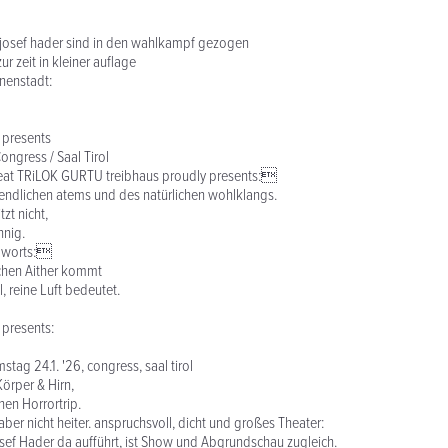
 josef hader sind in den wahlkampf gezogen
r zeit in kleiner auflage
nnenstadt:
 presents
Congress / Saal Tirol
at TRiLOK GURTU treibhaus proudly presents:
endlichen atems und des natürlichen wohlklangs.
zt nicht,
nnig.
s worts:
chen Aither kommt
, reine Luft bedeutet.
 presents:
tag 24.1. '26, congress, saal tirol
Körper & Hirn,
hen Horrortrip.
ber nicht heiter. anspruchsvoll, dicht und großes Theater:
ef Hader da aufführt, ist Show und Abgrundschau zugleich.