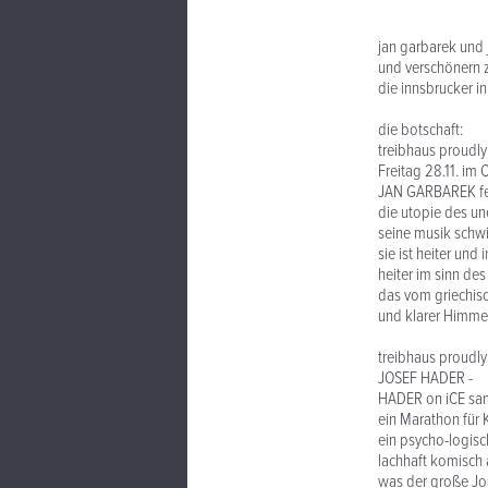
jan garbarek und
und verschönern zu
die innsbrucker i
die botschaft:
treibhaus proudly
Freitag 28.11. im 
JAN GARBAREK fe
die utopie des un
seine musik schwit
sie ist heiter und i
heiter im sinn de
das vom griechis
und klarer Himmel
treibhaus proudly
JOSEF HADER -
HADER on iCE sams
ein Marathon für 
ein psycho-logisc
lachhaft komisch a
was der große Jos