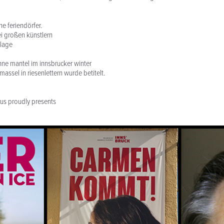
e feriendörfer.
i großen künstlern
flage
ne mantel im innsbrucker winter
massel in riesenlettern wurde betitelt.
us proudly presents