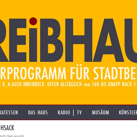
KATESSEN
DAS HAUS
RADIO | TV
MUSÄUM
KÜNSTLE
OHSACK
fängt den wurm