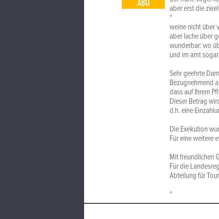
ABO
aber erst die zw
*
weine nicht über v
aber lache über g
wunderbar: wo übe
und im amt sogar 
Sehr geehrte Dam
Bezugnehmend auf 
dass auf Ihrem Pf
Dieser Betrag wir
d.h. eine Einzahlu
Die Exekution wur
Für eine weitere 
Mit freundlichen 
Für die Landesreg
Abteilung für Tou
*