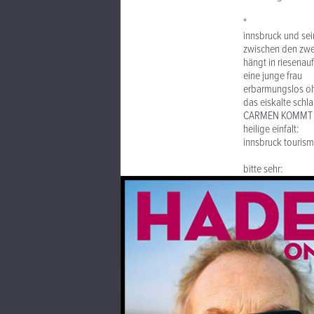
*
innsbruck und sein
zwischen den zwe
hängt in riesenau
eine junge frau
erbarmungslos oh
das eiskalte schla
CARMEN KOMMT
heilige einfalt:
innsbruck tourism
bitte sehr: