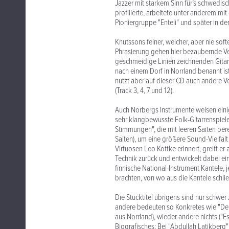
Jazzer mit starkem Sinn für’s schwedis
profilierte, arbeitete unter anderem mi
Pioniergruppe "Enteli" und später in 
Knutssons feiner, weicher, aber nie so
Phrasierung gehen hier bezaubernde Ve
geschmeidige Linien zeichnenden Gitarre
nach einem Dorf in Norrland benannt ist
nutzt aber auf dieser CD auch andere Ver
(Track 3, 4, 7 und 12).
Auch Norbergs Instrumente weisen eini
sehr klangbewusste Folk-Gitarrenspiel
Stimmungen", die mit leeren Saiten bere
Saiten), um eine größere Sound-Vielfalt
Virtuosen Leo Kottke erinnert, greift er
Technik zurück und entwickelt dabei ei
finnische National-Instrument Kantele, 
brachten, von wo aus die Kantele schli
Die Stücktitel übrigens sind nur schwer
andere bedeuten so Konkretes wie "Der Z
aus Norrland), wieder andere nichts ("Es
Biografisches: Bei "Abdullah Latikberg