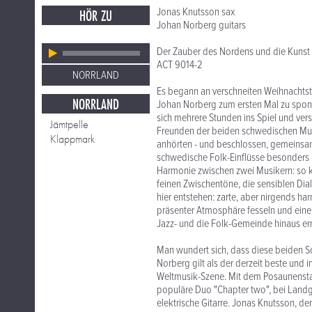
Jonas Knutsson sax
HÖR ZU
Johan Norberg guitars
Der Zauber des Nordens und die Kunst 
ACT 9014-2
NORRLAND
Es begann an verschneiten Weihnachtst
NORRLAND
Johan Norberg zum ersten Mal zu spo
sich mehrere Stunden ins Spiel und ver
Jämtpelle
Freunden der beiden schwedischen Mus
Klappmark
anhörten - und beschlossen, gemeinsam 
schwedische Folk-Einflüsse besonders b
Harmonie zwischen zwei Musikern: so k
feinen Zwischentöne, die sensiblen Dia
hier entstehen: zarte, aber nirgends h
präsenter Atmosphäre fesseln und eine
Jazz- und die Folk-Gemeinde hinaus err
Man wundert sich, dass diese beiden S
Norberg gilt als der derzeit beste und 
Weltmusik-Szene. Mit dem Posaunenstar
populäre Duo "Chapter two", bei Landg
elektrische Gitarre. Jonas Knutsson, de