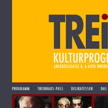
PROGRAMM
TREIBHAUS-PASS
DELIKATESSEN
DAS