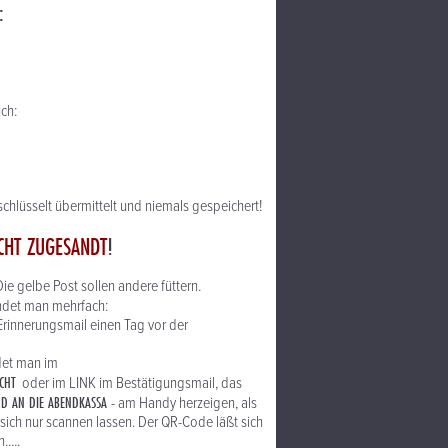
:
uch:
chlüsselt übermittelt und niemals gespeichert!
CHT ZUGESANDT
!
 Die gelbe Post sollen andere füttern.
indet man mehrfach:
rinnerungsmail einen Tag vor der
ndet man im
CHT
oder im LINK im Bestätigungsmail, das
ND AN DIE ABENDKASSA
- am Handy herzeigen, als
sich nur scannen lassen. Der QR-Code läßt sich
.....