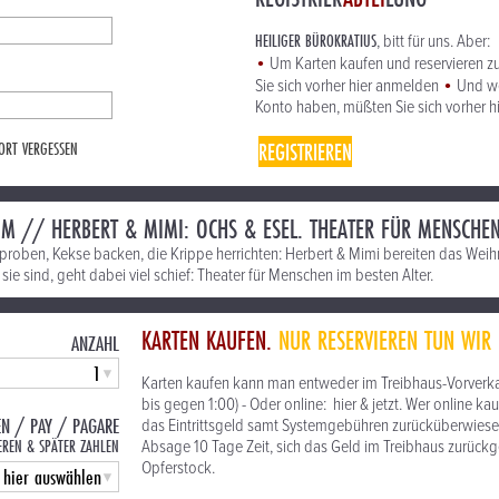
HEILIGER BÜROKRATIUS
, bitt für uns. Aber:
•
Um Karten kaufen und reservieren z
•
Sie sich vorher hier anmelden
Und we
Konto haben, müßten Sie sich vorher h
REGISTRIEREN
ORT VERGESSEN
M // HERBERT & MIMI: OCHS & ESEL. THEATER FÜR MENSCHE
proben, Kekse backen, die Krippe herrichten: Herbert & Mimi bereiten das Weihn
sie sind, geht dabei viel schief: Theater für Menschen im besten Alter.
KARTEN KAUFEN.
NUR RESERVIEREN TUN WIR 
ANZAHL
Karten kaufen kann man entweder im Treibhaus-Vorverkau
bis gegen 1:00) - Oder online: hier & jetzt. Wer online 
EN / PAY / PAGARE
das Eintrittsgeld samt Systemgebühren zurücküberwiesen,
EREN & SPÄTER ZAHLEN
Absage 10 Tage Zeit, sich das Geld im Treibhaus zurück
Opferstock.