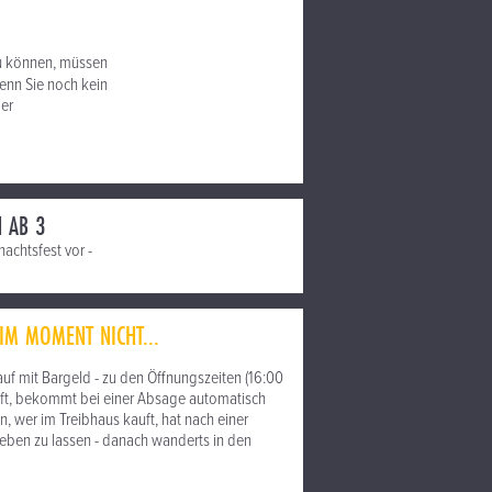
u können, müssen
nn Sie noch kein
ier
N AB 3
achtsfest vor -
IM MOMENT NICHT...
f mit Bargeld - zu den Öffnungszeiten (16:00
kauft, bekommt bei einer Absage automatisch
 wer im Treibhaus kauft, hat nach einer
geben zu lassen - danach wanderts in den