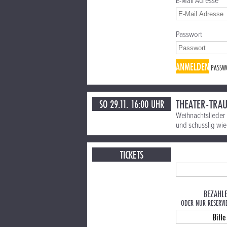
E-Mail Adresse
Passwort
ANMELDEN
PASSW
THEATER-TRAU
SO 29.11. 16:00 UHR
Weihnachtslieder 
und schusslig wie 
TICKETS
BEZAHL
ODER NUR RESERVI