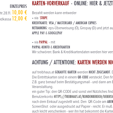
KARTEN-VORVERKAUF
- ONLINE: HIER & JETZT
EINZELPREIS
10,00 €
Bezahlt werden kann entweder
ht 28.11.
12,00 €
STRIPE
• via
ndkassa
KREDITKARTE: VISA / MASTERCARD / AMERICAN EXPRES
NETBANKING
: eps-Überweisung (Ö), Giropay (D) und jetzt a
APPLE PAY
GOOGLEPAY
&
PAYPAL
-
• via
mit
PAYPAL-KONTO
KREDITKARTEN
&
Wir schwören: Bank & Kreditkartendaten werden hier vers
ACHTUNG / ATTENTIONE:
KARTEN WERDEN NI
GEKAUFTE KARTEN
NICHT ZUGESANDT
auf treibhaus.at
werden
.
QR-CODE
Die Eintrittskarten sind in einem
versteckt. Den f
Z.B. ganz benauf beim Bestätigungsmail - und dann am E
Veranstaltiung.
ein guter Tip: den QR-CODE und sonst viel Nützliches fi
HTTPS://TREIBHAUS.AT/KUNDENBEREICH/UEBERSI
Benutzerkonto
ABE
nach dem Einkauf zugestellt wird. Den QR-Code am
ScreenShot oder ausgedruckt auf Papier - reicht. Er muß 
auch leicht verschenken - wer ihn hat bekommt die Karten