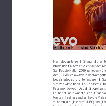
Nach sieben Jahren in Shanghai brachte
brodelnde CD Afro Physicist auf den Ma
Star People Nation 2019 zu neuen Höhen
der GRAMMY®️ Awards in der Kategorie 
begeistertes Echo, unter anderem in S
sich von wirbelnden Hip-Hop-Beats übe
Passagen bewegt. Dabei hält Crokers s
Laufe der Jahre war er auch auf Platin
tourte mit seiner Band zahlreiche Mal
zu hören (u.a. „Insecure“ (HBO) und „T