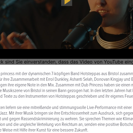
ub princess mit der dynamischen 7-köpfigen Band Hotsteppas aus Bristol zusam
ür ihre Zusammenarbeit mit Errol Dunkley, Ashanti Selah, Donovan Kingjay und 
ingen ihre eigene Note in den Mix. Zusammen mit Dub Princess haben sie einen
die Musikszene von Bristol in seinen Bann gezogen hat. In den letzten Jahren hat
 Texte zu den Instrumenten von Hotsteppas geschrieben und ihr eigenes Feuer
ften liefern sie eine mitreißende und stimmungsvolle Live-Performance mit eine
azz. Mit ihrer Musik bringen sie ihre Entschlossenheit zum Ausdruck, sich geg
aft und gegen Rassendiskriminierung zu wehren. Sie sprechen Themen wie Klima
tion und die ungleiche Verteilung von Reichtum an, senden eine positive Botscha
Weise mit Hilfe ihrer Kunst für eine bessere Zukunft.