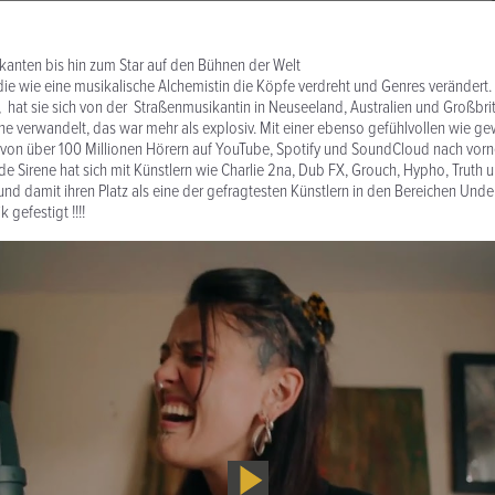
anten bis hin zum Star auf den Bühnen der Welt
die wie eine musikalische Alchemistin die Köpfe verdreht und Genres verändert
hat sie sich von der Straßenmusikantin in Neuseeland, Australien und Großbrit
e verwandelt, das war mehr als explosiv. Mit einer ebenso gefühlvollen wie 
 von über 100 Millionen Hörern auf YouTube, Spotify und SoundCloud nach vorne
e Sirene hat sich mit Künstlern wie Charlie 2na, Dub FX, Grouch, Hypho, Truth
d damit ihren Platz als eine der gefragtesten Künstlern in den Bereichen Und
 gefestigt !!!!