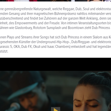
eine genreübergreifende Naturgewalt, welche Reggae, Dub, Soul und elektronis
renden Gesang und ihrer magnetischen Bühnenpräsenz nahtlos miteinander vers
enzüberschreitend und findet bei Zuhörern auf der ganzen Welt Anklang, denn sie
inheit, des Empowerments und der Freude. Von intimen Veranstaltungsorten bis
bühnen wie Glastonbury, Rototom Sunsplash und Boomtown zieht Dub Princess 
ionen Plays und Streams ihrer Songs hat sich Dub Princess in einem Slalom aus 
angesehensten Künstler der Underground-Hip-Hop-, Dub/Reggae- und elektron
Jurassic 5, OKA, Dub FX, Okuli und Isaac Chambers) entwickelt und hat legendä
tützt.