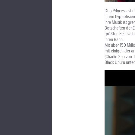
Dub Princess ist 
ihrem hypnotisie
Ihre Musik ist gr
Botschaften der E
größten Festival
ihren Bann.
Mit über 150 Mill
mit einigen der 
(Charlie 2na von 
Black Uhuru unters