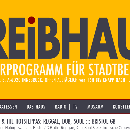
KATESSEN
DAS HAUS
RADIO | TV
MUSÄUM
KÜNSTLE
 & THE HOTSTEPPAS: REGGAE, DUB, SOUL ::: BRISTOL GB
eine Naturgewalt aus Bristol / G.B. die Reggae, Dub, Soul & elektronische Groov