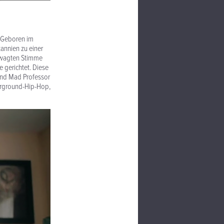
. Geboren im
annien zu einer
gewagten Stimme
 gerichtet. Diese
 und Mad Professor
erground-Hip-Hop,