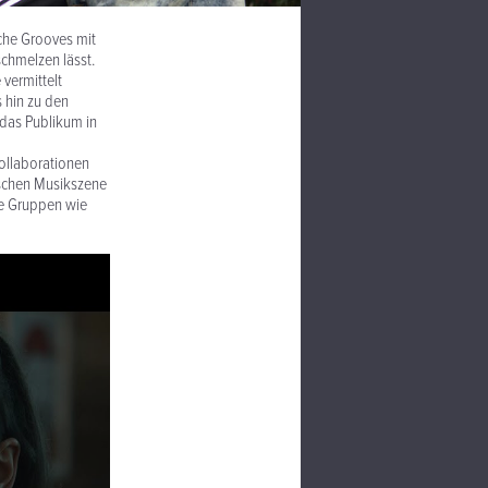
che Grooves mit
chmelzen lässt.
 vermittelt
 hin zu den
das Publikum in
Kollaborationen
ischen Musikszene
re Gruppen wie