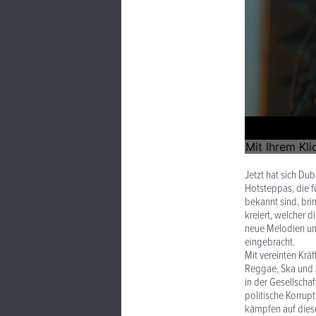
Jetzt hat sich D
Hotsteppas, die f
bekannt sind, br
kreiert, welcher 
neue Melodien und
eingebracht.
Mit vereinten Krä
Reggae, Ska und J
in der Gesellsch
politische Korrup
kämpfen auf diese 