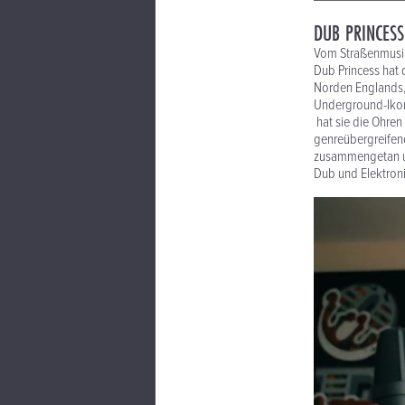
DUB PRINCESS
Vom Straßenmusik
Dub Princess hat 
Norden Englands, 
Underground-Ikon
hat sie die Ohren
genreübergreifend
zusammengetan un
Dub und Elektronik