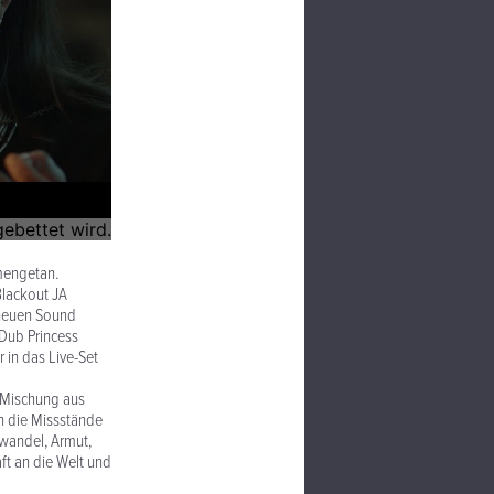
mengetan.
Blackout JA
 neuen Sound
 Dub Princess
 in das Live-Set
r Mischung aus
en die Missstände
wandel, Armut,
ft an die Welt und