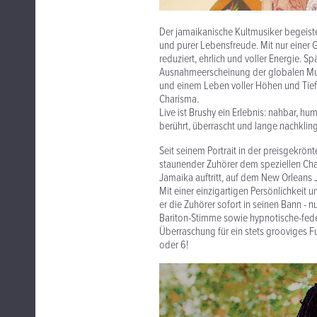
Der jamaikanische Kultmusiker begeist
und purer Lebensfreude. Mit nur einer Gi
reduziert, ehrlich und voller Energie. S
Ausnahmeerscheinung der globalen Mus
und einem Leben voller Höhen und Tie
Charisma.
Live ist Brushy ein Erlebnis: nahbar, hu
berührt, überrascht und lange nachkling
Seit seinem Portrait in der preisgekrö
staunender Zuhörer dem speziellen Cha
Jamaika auftritt, auf dem New Orleans 
Mit einer einzigartigen Persönlichkeit
er die Zuhörer sofort in seinen Bann - 
Bariton-Stimme sowie hypnotische-federn
Überraschung für ein stets grooviges Fu
oder 6!