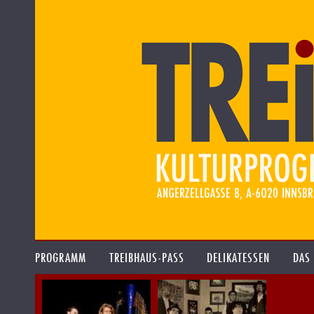
PROGRAMM
TREIBHAUS-PASS
DELIKATESSEN
DAS