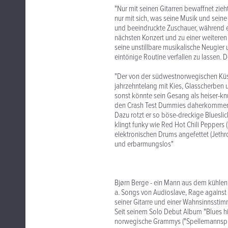
"Nur mit seinen Gitarren bewaffnet zieht
nur mit sich, was seine Musik und seine
und beeindruckte Zuschauer, während er
nächsten Konzert und zu einer weiteren 
seine unstillbare musikalische Neugier 
eintönige Routine verfallen zu lassen. D
"Der von der südwestnorwegischen Küs
jahrzehntelang mit Kies, Glasscherben 
sonst könnte sein Gesang als heiser-k
den Crash Test Dummies daherkomme
Dazu rotzt er so böse-dreckige Bluesli
klingt funky wie Red Hot Chili Peppers 
elektronischen Drums angefettet (Jethr
und erbarmungslos"
Bjørn Berge - ein Mann aus dem kühlen N
a. Songs von Audioslave, Rage against 
seiner Gitarre und einer Wahnsinnsstim
Seit seinem Solo Debut Album "Blues hit
norwegische Grammys ("Spellemannsprise