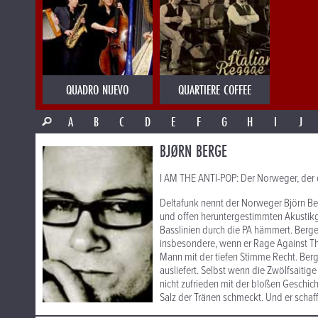
QUADRO NUEVO
QUARTIERE COFFEE
A
B
C
D
E
F
G
H
I
J
BJØRN BERGE
I AM THE ANTI-POP: Der Norweger, der de
Deltafunk nennt der Norweger Björn Berg
und offen heruntergestimmten Akustikgi
Basslinien durch die PA hämmert. Berg
insbesondere, wenn er Rage Against The
Mann mit der tiefen Stimme Recht. Berge 
ausliefert. Selbst wenn die Zwölfsaitig
nicht zufrieden mit der bloßen Geschi
Salz der Tränen schmeckt. Und er schaff