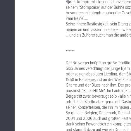
Bjørns kompromissloser und unverkennb
seinem "Stompcase" auf der Bühne sitzt 
besonders mit atemberaubender Geschwi
Paar Beine.....
Seine innere Rastlosigkeit, sein Drang 
neuem an und lassen ihn spielen - wie 
....und als Zuhörer sucht man die andere
******
Der Norweger knüpft an große Traditio
Skip James verschlingt der junge Bjø
oder seinen absoluten Liebling, den Sli
1968 in Hausegesund an der Westküste 
Gitarre und der Blues nach ihm. Der pro
umsonst: "Blues Hit Me". Im Laufe der 
Berge tritt zwar bevorzugt solo - allein
arbeitet im Studio aber gerne mit Gas
seinen Konzertreisen, die ihn im neuen
So grast er Belgien, Dänemark, Deutschl
2004 und 2006 auch auf großen Festiva
dank seiner Power doch ein komplettes 
und stampft dazu auf wie ein Drumkit - g