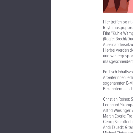
Hier treffen poi
Rhythmusgruppe. 
Film “Kuhle Wamp
(Regie: Brecht/Dud
Auseinandersetzun
Hierbei werden dez
und weitergespon
maßgeschneiderte
Politisch inhaltsv
ArbeiterInnenlied
sogenannten E-Mus
Bekanntem — schla
Christian Reiner:
Leonhard Skorup
Astrid Wiesinger:
Martin Eberle: Tr
Georg Schrattenh
Andi Tausch: Gitar