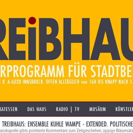
KATESSEN
DAS HAUS
RADIO | TV
MUSÄUM
KÜNSTLE
M TREIBHAUS: ENSEMBLE KUHLE WAMPE - EXTENDED. POLITISCH
Tanzkapelle gibts pointierte Kommentare zum Zeitgeschehen, üppige Bläsersätz