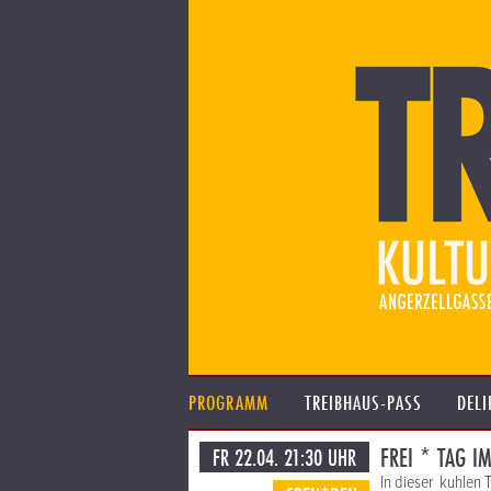
PROGRAMM
TREIBHAUS-PASS
DELI
FREI * TAG I
FR 22.04. 21:30 UHR
In dieser kuhlen 