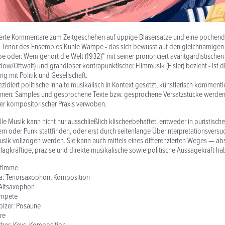
ntierte Kommentare zum Zeitgeschehen auf üppige Bläsersätze und eine pochen
Tenor des Ensembles Kuhle Wampe - das sich bewusst auf den gleichnamige
e oder: Wem gehört die Welt (1932)” mit seiner prononciert avantgardistisch
ow/Ottwalt) und grandioser kontrapunktischer Filmmusik (Eisler) bezieht - ist d
g mit Politik und Gesellschaft.
idiert politische Inhalte musikalisch in Kontext gesetzt, künstlerisch kommentie
nen: Samples und gesprochene Texte bzw. gesprochene Versatzstücke werden
r kompositorischer Praxis verwoben.
olle Musik kann nicht nur ausschließlich klischeebehaftet, entweder in puristisch
ern oder Punk stattfinden, oder erst durch seitenlange Überinterpretationsvers
ik vollzogen werden. Sie kann auch mittels eines differenzierten Weges — abs
gkräftige, präzise und direkte musikalische sowie politische Aussagekraft ha
 Stimme
a: Tenorsaxophon, Komposition
 Altsaxophon
ompete
olzer: Posaune
re