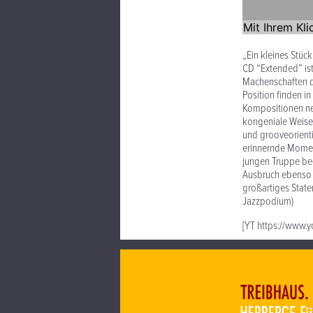
„Ein kleines Stüc
CD “Extended” ist
Machenschaften de
Position finden i
Kompositionen neh
kongeniale Weise:
und grooveorient
erinnernde Moment
jungen Truppe beg
Ausbruch ebenso b
großartiges State
Jazzpodium)
[YT https://www