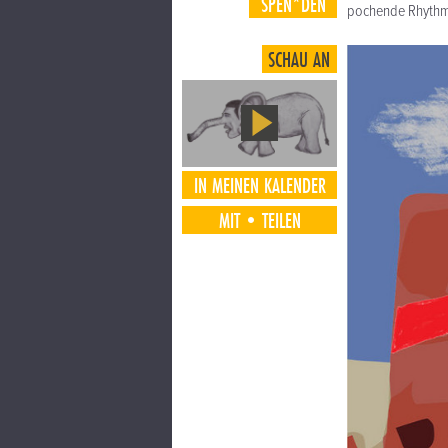
SPEN*DEN
pochende Rhythmusg
SCHAU AN
IN MEINEN KALENDER
MIT•TEILEN