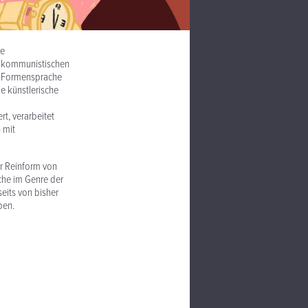
de
n kommunistischen
en Formensprache
ie künstlerische
rt, verarbeitet
 mit
er Reinform von
uche im Genre der
eits von bisher
ben.