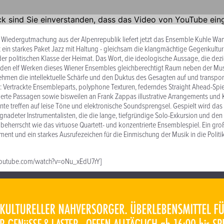
k Wiedergutmachung aus der Alpenrepublik liefert jetzt das Ensemble Kuhle W
 ein starkes Paket Jazz mit Haltung - gleichsam die klangmächtige Gegenkultur
r politischen Klasse der Heimat. Das Wort, die ideologische Aussage, die dezid
n den elf Werken dieses Wiener Ensembles gleichberechtigt Raum neben der Musik
men die intellektuelle Schärfe und den Duktus des Gesagten auf und transport
 Vertrackte Ensembleparts, polyphone Texturen, federndes Straight Ahead-Spiel,
ierte Passagen sowie bisweilen an Frank Zappas illustrative Arrangements und
e treffen auf leise Töne und elektronische Soundsprengsel. Gespielt wird das 
nadeter Instrumentalisten, die die lange, tiefgründige Solo-Exkursion und den 
eherrscht wie das virtuose Quartett- und konzentrierte Ensemblespiel. Ein groß
ment und ein starkes Ausrufezeichen für die Einmischung der Musik in die Politik
.youtube.com/watch?v=oNu_xEdU7rY]