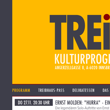
PROGRAMM
TREIBHAUS-PASS
DELIKATESSEN
DAS
ERNST MOLDEN: "HURRA" - EI
DO 27.11. 20:30 UHR
Die legendären Solo-Auftritte von Erns