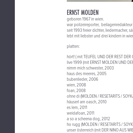
ERNST MOLDEN
geboren 1967 in wien.
war polizeireporter, beilagenredakteu
seit 1993 freier dichter, liedermacher, s
lebt mit liebster und drei kindern in wi
platten:
hört! ( mit TEUFEL UND DER REST DER
live 1999 (mit ERNST MOLDEN UND DE
nimm mich schwester, 2003
haus des meeres, 2005
bubenlieder, 2006
wien, 2008
foan, 2008
ohne di (MOLDEN / RESETARITS / SOYK
häuserl am oasch, 2010
es lem, 2011
weidafoan, 2011
a so a scheena dog, 2012
ho rugg (MOLDEN / RESETARITS / SOYK
unser österreich (mit DER NINO AUS WI