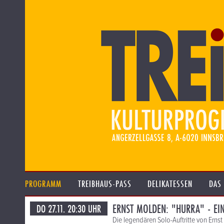
PROGRAMM
TREIBHAUS-PASS
DELIKATESSEN
DAS
ERNST MOLDEN: "HURRA" - EI
DO 27.11. 20:30 UHR
Die legendären Solo-Auftritte von Erns