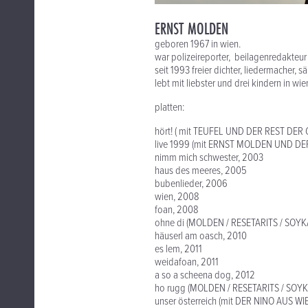
ERNST MOLDEN
geboren 1967 in wien.
war polizeireporter, beilagenredakteu
seit 1993 freier dichter, liedermacher, s
lebt mit liebster und drei kindern in wi
platten:
hört! ( mit TEUFEL UND DER REST DER
live 1999 (mit ERNST MOLDEN UND DE
nimm mich schwester, 2003
haus des meeres, 2005
bubenlieder, 2006
wien, 2008
foan, 2008
ohne di (MOLDEN / RESETARITS / SOYK
häuserl am oasch, 2010
es lem, 2011
weidafoan, 2011
a so a scheena dog, 2012
ho rugg (MOLDEN / RESETARITS / SOYK
unser österreich (mit DER NINO AUS WI