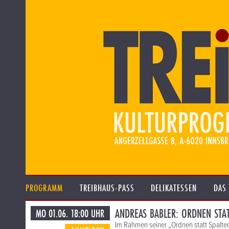
PROGRAMM
TREIBHAUS-PASS
DELIKATESSEN
DAS
ANDREAS BABLER: ORDNEN STAT
MO 01.06. 18:00 UHR
Im Rahmen seiner „Ordnen statt Spalten