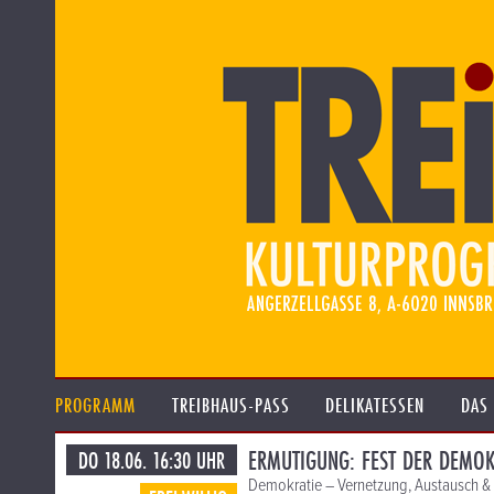
PROGRAMM
TREIBHAUS-PASS
DELIKATESSEN
DAS
ERMUTIGUNG: FEST DER DEMOK
DO 18.06. 16:30 UHR
Demokratie – Vernetzung, Austausch & Fei