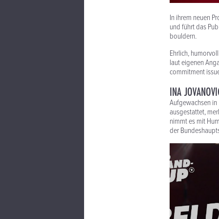
In ihrem neuen Pr
und führt das Pub
bouldern.
Ehrlich, humorvoll
laut eigenen Anga
commitment issues
INA JOVANOVI
Aufgewachsen in K
ausgestattet, merk
nimmt es mit Humo
der Bundeshaupts