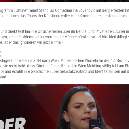
ogramm „Offline“ räumt Stand-up Comedian Ina Jovanovic mit der perfekten Inf
likum durch das Chaos der Künstlerin voller Hate-Kommentare, Leistungsdruck
 und direkt teilt Ina ihre Unsicherheiten über ihr Berufs- und Privatleben. Außer in
ben, keine Probleme – hier werden die Männer nämlich sofort blockiert (klingt 
, aber das ignorieren wir jetzt einmal).
C
lagenfurt reiste Ina 2014 nach Wien. Mit serbischen Wurzeln für den 12. Bezirk 
t sie recht bald, dass Kärntner Freundlichkeit in Wien Meidling völlig fehl am Pla
r und erzählt ihre Geschichten über Selbstakzeptanz und Identitätskrisen auf 
tadt.