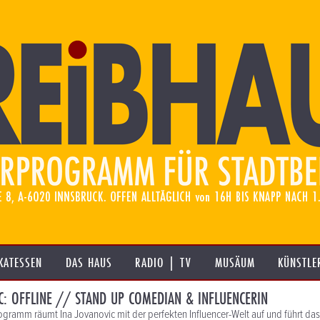
KATESSEN
DAS HAUS
RADIO | TV
MUSÄUM
KÜNSTLE
C: OFFLINE // STAND UP COMEDIAN & INFLUENCERIN
ogramm räumt Ina Jovanovic mit der perfekten Influencer-Welt auf und führt da