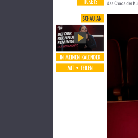
TICKETS
das Chaos der Kün
SCHAU AN
IN MEINEN KALENDER
MIT•TEILEN