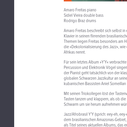
Amaro Freitas piano
Sidiel Vieira double bass
Rodrigo Braz drums
Amaro Freitas beschreibt sich selbst in
Klavier in seinen flirrenden brasilian
Themen liegen Freitas besonders am He
die »Dekolonialisierung des Jazz«, wie 
Afrikas nennt.
Für sein letztes Album »Y’Y« verbracht
Percussion und Elektronik Vögel singen 
der Pianist geht tatsächlich von der kl
globalen Schwarzen Jazzkultur an seine
kubanischen Bassisten Aniel Someilla
Mit seinen Triokollegen löst der Tastenv
Tasten tanzen und klappern, als ob di
Schwarm um sie herum aufnehmen wür
Jazz/Afrobrasil Y’Y (sprich: eey-eh, ee
dem brasilianischen Amazonas-Gebiet, 
als Titel seines aktuellen Albums, da