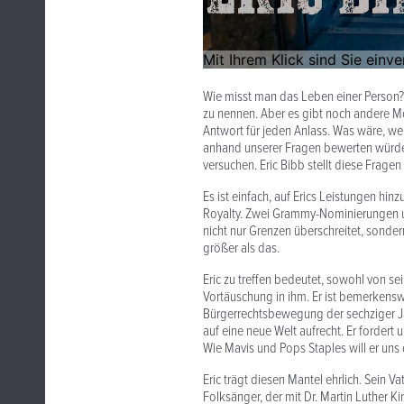
Wie misst man das Leben einer Person? 
zu nennen. Aber es gibt noch andere Mög
Antwort für jeden Anlass. Was wäre, we
anhand unserer Fragen bewerten würden?
versuchen. Eric Bibb stellt diese Frage
Es ist einfach, auf Erics Leistungen h
Royalty. Zwei Grammy-Nominierungen u
nicht nur Grenzen überschreitet, sondern
größer als das.
Eric zu treffen bedeutet, sowohl von se
Vortäuschung in ihm. Er ist bemerkensw
Bürgerrechtsbewegung der sechziger Jah
auf eine neue Welt aufrecht. Er fordert
Wie Mavis und Pops Staples will er uns 
Eric trägt diesen Mantel ehrlich. Sein V
Folksänger, der mit Dr. Martin Luther K