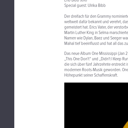
Erib Bibb solo
Special guest: Ulrika Bibb
Der dreifach für den Grammy nominiert
weltweit dafür bekannt und verehrt, das
gemeistert hat. Erics Vater, der verstor
Martin Luther King in Selma marschierte
Namen wie Dylan, Baez und Seeger ware
Mahal tief beeinflusst und hat all das
Das neue Album One Mississippi (Jan 26)
„This One Don't“ und „Didn't I Keep Run
die sich über fünf Jahrzehnte erstreckt
modernen Roots-Musik geworden. One Mi
Höhepunkt seiner Schaffenskraft.