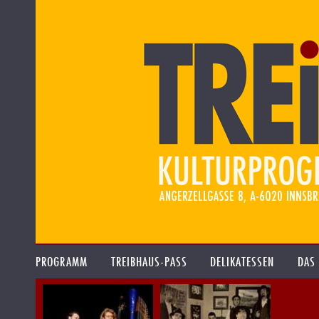
PROGRAMM
TREIBHAUS-PASS
DELIKATESSEN
DAS