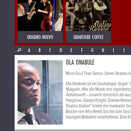
QUADRO NUEVO
QUARTIERE COFFEE
A
B
C
D
E
F
G
H
I
J
OLA ONABULE
More Soul Than Sense, Seven Shades da
Ola Onabule ist ein Soulsänger. Sogar 
Magazin. Wer die Musik des nigerianische
Gefühlswelt – sowohl stimmlich als auch
Hargrove, Gladys Knight, Dianne Reeves
Shades Darker" bietet der markante So
Brücke von Afro-Beats bis hin zum Soul 
traurigen Balladen verarbeitend. Eine 