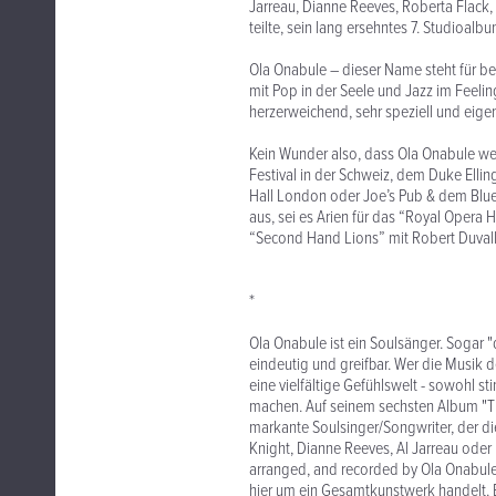
Jarreau, Dianne Reeves, Roberta Flack, 
teilte, sein lang ersehntes 7. Studioal
Ola Onabule – dieser Name steht für be
mit Pop in der Seele und Jazz im Feeli
herzerweichend, sehr speziell und eige
Kein Wunder also, dass Ola Onabule wel
Festival in der Schweiz, dem Duke Elli
Hall London oder Joe’s Pub & dem Blue 
aus, sei es Arien für das “Royal Opera
“Second Hand Lions” mit Robert Duvall 
*
Ola Onabule ist ein Soulsänger. Sogar "d
eindeutig und greifbar. Wer die Musik de
eine vielfältige Gefühlswelt - sowohl st
machen. Auf seinem sechsten Album "Th
markante Soulsinger/Songwriter, der di
Knight, Dianne Reeves, Al Jarreau oder P
arranged, and recorded by Ola Onabule" 
hier um ein Gesamtkunstwerk handelt. B