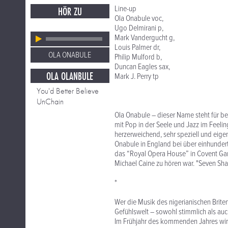
Line-up
HÖR ZU
Ola Onabule voc,
Ugo Delmirani p,
Mark Vandergucht g,
Louis Palmer dr,
OLA ONABULE
Philip Mulford b,
Duncan Eagles sax,
OLA OLANBULE
Mark J. Perry tp
You'd Better Believe
UnChain
Ola Onabule – dieser Name steht für be
mit Pop in der Seele und Jazz im Feeli
herzerweichend, sehr speziell und eige
Onabule in England bei über einhundert 
das “Royal Opera House” in Covent Gar
Michael Caine zu hören war. "Seven Sh
*
Wer die Musik des nigerianischen Briten 
Gefühlswelt – sowohl stimmlich als auc
Im Frühjahr des kommenden Jahres wird