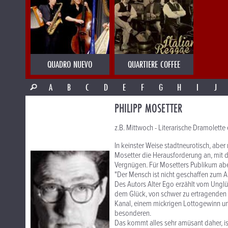
QUADRO NUEVO
QUARTIERE COFFEE
A
B
C
D
E
F
G
H
I
J
PHILIPP MOSETTER
z.B. Mittwoch - Literarische Dramolette
In keinster Weise stadtneurotisch, abe
Mosetter die Herausforderung an, mit d
Vergnügen. Für Mosetters Publikum abe
"Der Mensch ist nicht geschaffen zum Al
Des Autors Alter Ego erzählt vom Unglü
dem Glück, von schwer zu ertragenden 
Kanal, einem mickrigen Lottogewinn un
besonderen.
Das kommt alles sehr amüsant daher, i