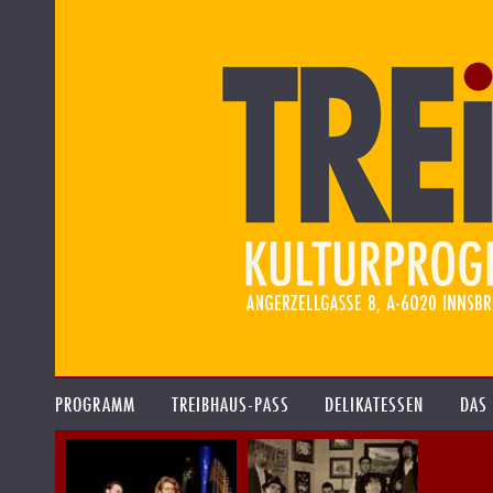
PROGRAMM
TREIBHAUS-PASS
DELIKATESSEN
DAS