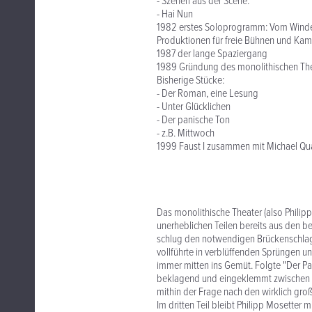
- Szenen aus der Scene.
- Hai Nun
1982 erstes Soloprogramm: Vom Winde 
Produktionen für freie Bühnen und Kam
1987 der lange Spaziergang
1989 Gründung des monolithischen The
Bisherige Stücke:
- Der Roman, eine Lesung
- Unter Glücklichen
- Der panische Ton
- z.B. Mittwoch
1999 Faust I zusammen mit Michael Qu
Das monolithische Theater (also Philipp 
unerheblichen Teilen bereits aus den b
schlug den notwendigen Brückenschlag
vollführte in verblüffenden Sprüngen 
immer mitten ins Gemüt. Folgte "Der P
beklagend und eingeklemmt zwischen S
mithin der Frage nach den wirklich gro
Im dritten Teil bleibt Philipp Mosetter 