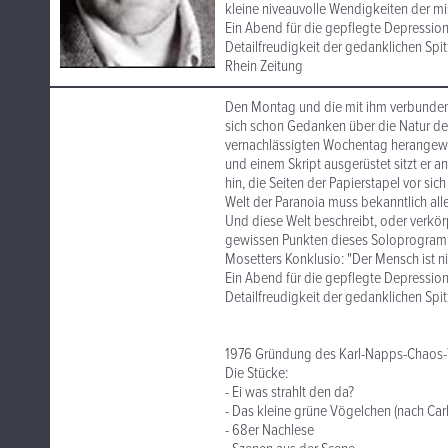
kleine niveauvolle Wendigkeiten der 
Ein Abend für die gepflegte Depressi
Detailfreudigkeit der gedanklichen Spit
Rhein Zeitung
Den Montag und die mit ihm verbundene
sich schon Gedanken über die Natur des
vernachlässigten Wochentag herangewag
und einem Skript ausgerüstet sitzt er a
hin, die Seiten der Papierstapel vor s
Welt der Paranoia muss bekanntlich al
Und diese Welt beschreibt, oder verk
gewissen Punkten dieses Soloprogramms
Mosetters Konklusio: "Der Mensch ist ni
Ein Abend für die gepflegte Depressi
Detailfreudigkeit der gedanklichen Spit
1976 Gründung des Karl-Napps-Chaos-Th
Die Stücke:
- Ei was strahlt den da?
- Das kleine grüne Vögelchen (nach Car
- 68er Nachlese