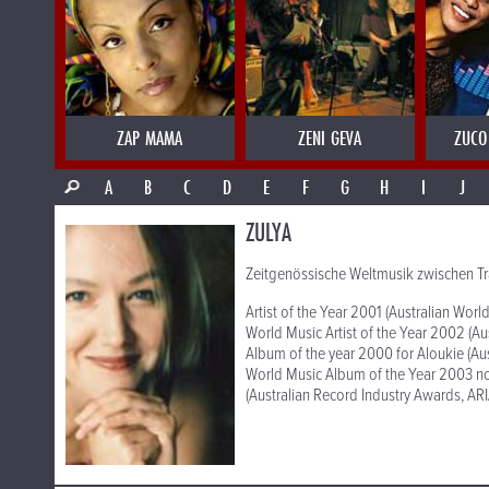
ZAP MAMA
ZENI GEVA
ZUCO
A
B
C
D
E
F
G
H
I
J
ZULYA
Zeitgenössische Weltmusik zwischen Tr
Artist of the Year 2001 (Australian Wor
World Music Artist of the Year 2002 (Au
Album of the year 2000 for Aloukie (Au
World Music Album of the Year 2003 no
(Australian Record Industry Awards, ARI