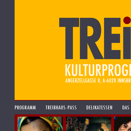
PROGRAMM
TREIBHAUS-PASS
DELIKATESSEN
DAS