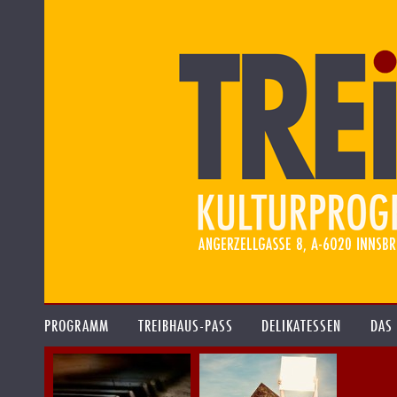
PROGRAMM
TREIBHAUS-PASS
DELIKATESSEN
DAS