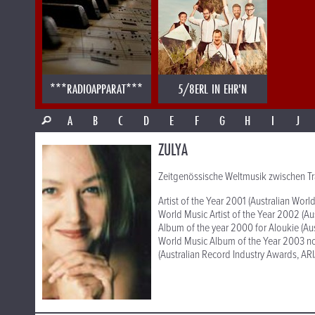
***RADIOAPPARAT***
5/8ERL IN EHR'N
A
B
C
D
E
F
G
H
I
J
ZULYA
Zeitgenössische Weltmusik zwischen Tr
Artist of the Year 2001 (Australian Wor
World Music Artist of the Year 2002 (Au
Album of the year 2000 for Aloukie (Au
World Music Album of the Year 2003 no
(Australian Record Industry Awards, ARI