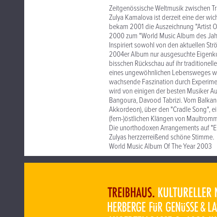
Zeitgenössische Weltmusik zwischen T
Zulya Kamalova ist derzeit eine der wic
bekam 2001 die Auszeichnung "Artist Of
2000 zum "World Music Album des Jahr
Inspiriert sowohl von den aktuellen Str
2004er Album nur ausgesuchte Eigenkomp
bisschen Rückschau auf ihr traditionell
eines ungewöhnlichen Lebensweges wied
wachsende Faszination durch Experimen
wird von einigen der besten Musiker Au
Bangoura, Davood Tabrizi. Vom Balkan-
Akkordeon), über den "Cradle Song", ein
(fern-)östlichen Klängen von Maultromm
Die unorthodoxen Arrangements auf "Elu
Zulyas herzzerreißend schöne Stimme.
World Music Album Of The Year 2003