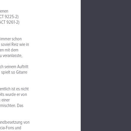
n
ACT 9225-2)
(ACT 9261-2)
hon
soviel Reiz wie in
igen mit dem
u veranlasste,
ritt
spielt so Gitarre
nicht
eits wurde er von
 einer
rmischten. Das
 von
rcia-Fons und