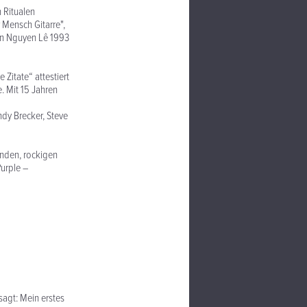
 Ritualen
Mensch Gitarre",
ten Nguyen Lê 1993
Zitate“ attestiert
. Mit 15 Jahren
ndy Brecker, Steve
nden, rockigen
Purple –
agt: Mein erstes