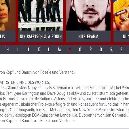
LIS
NIK BAERTSCH & Â RONIN
NILS FRAHM
NIL
H
I
J
K
L
M
N
O
P
Q
R
S
 von Kopf und Bauch, von Poesie und Verstand.
AHRSTEN SINNE DES WORTES.
des Gitarrenstars Nguyen Le, als Sideman u.a. bei John McLaughlin, Michel Petr
lor, Terri Lyne Carrington und Dave Douglas aktiv und zuletzt stürmisch gefeier
kreist musikalisch um die Kulturen Asiens und Afrikas, um Jazz und elektronisc
he eigener musikalischer Projekte erfolgreich und konsequent fort und das in ha
regon-Gründungsmitglied Paul McCandless, den New Yorker Percussionisten J
nd dem vielseitigen ECM-Künstler Art Lande, u.a. Duopartner von Jan Garbarek.
 von Kopf und Bauch, von Poesie und Verstand.