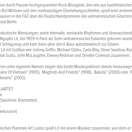
ieser durch Pausen hochgespannten Rock-Bissigkeit, den wie aus buddhistischen
Ruf-Motiven und den merkwürdigen Überleitungsschleifen, spielt kein anderer 
shausen in der FAZ über die Deutschlandpremiere des vietnamesischen Gitarris
val Berlin.
odische Wendungen, weite Intervalle, vertrackte Rhythmen und überraschende 
Nguyên Lê, der 1959 in Paris als Sohn vietnamesischer Exilanten geboren wurde
st Schlagzeug und kam dann über den E-Bass autodidaktisch zur Gitarre.
 Lê mit Größen wie Johnny Griffin, Michael Gibbs, Carla Bley, Steve Swallow, Ra
 Triluk Gurtu, John McLaughlin, Dewey Redman und Ornette Coleman zusammen.
en unter eigenem Namen zeigen das breite Musikspektrum dieses herausrage
 Tales Of Vietnam“ (1995), Maghreb And Friends“ (1998), Bakida“ (2000) oder 
Hendrix” (2002).
UARTET:
re
Saxofone, Klarinetten)
)
erkussion)
schen Pianisten Art Lande spielt Lê mit einem Musiker zusammen, von dem er s