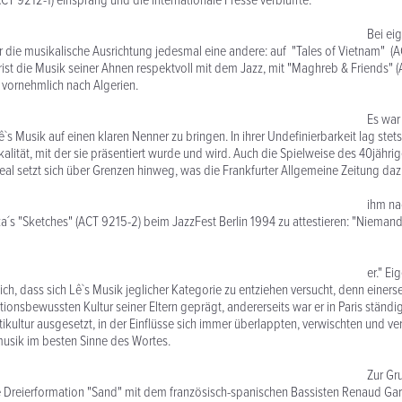
T 9212-1) einsprang und die internationale Presse verblüffte.
ei eigene
 die musikalische Ausrichtung jedesmal eine andere: auf "Tales of Vietnam" (
rist die Musik seiner Ahnen respektvoll mit dem Jazz, mit "Maghreb & Friends" 
ê vornehmlich nach Algerien.
 war immer sc
s Musik auf einen klaren Nenner zu bringen. In ihrer Undefinierbarkeit lag stets 
kalität, mit der sie präsentiert wurde und wird. Auch die Spielweise des 40jähr
al setzt sich über Grenzen hinweg, was die Frankfurter Allgemeine Zeitung daz
 nach seinem Auft
´s "Sketches" (ACT 9215-2) beim JazzFest Berlin 1994 zu attestieren: "Niemand 
 Eigentlich ist es 
ich, dass sich Lê`s Musik jeglicher Kategorie zu entziehen versucht, denn einers
tionsbewussten Kultur seiner Eltern geprägt, andererseits war er in Paris ständig
ikultur ausgesetzt, in der Einflüsse sich immer überlappten, verwischten und ve
musik im besten Sinne des Wortes.
 Grundbesetzung
e Dreierformation "Sand" mit dem französisch-spanischen Bassisten Renaud Ga