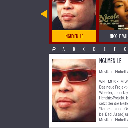
NETNAKISUM
NGUYEN LE
NICOLE WIL
A
B
C
D
E
F
G
NGUYEN LE
Musik als Einheit
WELTMUSIK IM W
Das neue Projekt 
Wheeler, John Tay
Hendrix-Projekt, 
setzt der die Rei
Starbesetzung: O
bei Badi Assad) u
Musik als Einheit