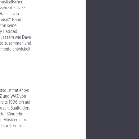
musikalischen
ssenz des Jazz:
 Bauch, von
tmusik“-Band
fon seine
ey Haddad,
t Jazzern wie Dave
okko zusammen und
umente entwickelt.
 bei
SZ und WAZ von
reits 1996 ein auf
Bozen, Saalfelden.
 der Sängerin
en Musikern aus
rsonifizierte