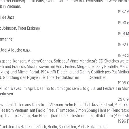
nd der Philosophie in Paris; Examensarbeit über den Exotismus im Werk Victor 
lt in Vietnam.
87 Mitglied d
l de Jazz.
90 erste Solo
c Johnson, Peter Erskine)
91 Mitglied d
amarine.
2 CD Zanzibar (
oel Allouche u.a.).
3 Gastsolist 
pana Konzert, Midem/Cannes. Solist auf Vince Mendoza´s CD Sketches weitere P
relli und Francois Moutin sowie mit Andy Emlers Megaoctet, Safy Boutell
xties) und Michel Portal. 1994 trifft Dieter Ilg und Danny Gottlieb (ex- Pat Meth
. Gründung des Nguyên Lê -Trios. Produktion im Dezember.
995 C
illion Waves im April. Das Trio tourt mit großem Erfolg u.a. auf Festivals in Mont
verkusen.
.6.95 erstes 
nzert mit Teilen aus Tales from Vietnam beim Halle That Jazz -Festival, Paris. 
ales from Vietnam mit Paolo Fresu (Trompete), Simon Spang Hansen (Tenorsaxo
ng Thanh (Gesang), Hao Ninh (traditionelle Instrumente), Trilok Gurtu (Percussio
 Festivalauftritt
 bei den Jazztagen in Zürich, Berlin, Saalfelden, Paris, Bolzano u.a.