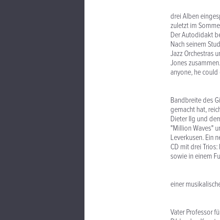
Ngu
drei Alben einges
zuletzt im Sommer
Der Autodidakt be
Nach seinem Studi
Jazz Orchestras u
Jones zusammen. S
anyone, he could
Di
Bandbreite des Gi
gemacht hat, reic
Dieter Ilg und de
"Million Waves" un
Leverkusen. Ein n
CD mit drei Trios
sowie in einem Fu
Ngu
einer musikalisch
195
Vater Professor f