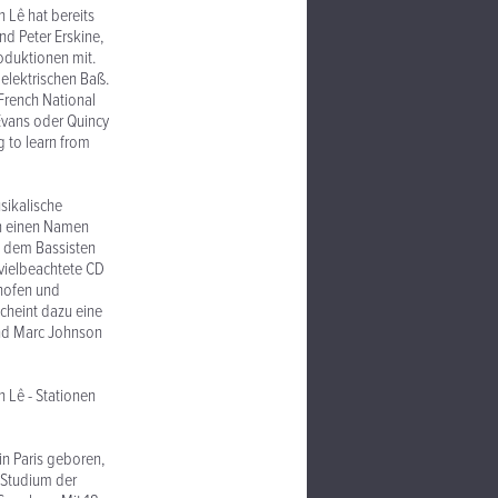
its
nd Peter Erskine,
oduktionen mit.
elektrischen Baß.
French National
 Evans oder Quincy
g to learn from
he
en einen Namen
it dem Bassisten
 vielbeachtete CD
shofen und
cheint dazu eine
 und Marc Johnson
nen
ren,
. Studium der