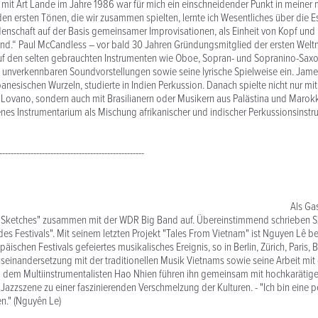
it Art Lande im Jahre 1986 war für mich ein einschneidender Punkt in meiner 
den ersten Tönen, die wir zusammen spielten, lernte ich Wesentliches über die E
nschaft auf der Basis gemeinsamer Improvisationen, als Einheit von Kopf und
and.“ Paul McCandless – vor bald 30 Jahren Gründungsmitglied der ersten Wel
auf den selten gebrauchten Instrumenten wie Oboe, Sopran- und Sopranino-Saxo
d unverkennbaren Soundvorstellungen sowie seine lyrische Spielweise ein. Jam
banesischen Wurzeln, studierte in Indien Perkussion. Danach spielte nicht nur mi
Lovano, sondern auch mit Brasilianern oder Musikern aus Palästina und Mar
enes Instrumentarium als Mischung afrikanischer und indischer Perkussionsinstr
---------------------------------------------------
Gastsolist trat er
Sketches" zusammen mit der WDR Big Band auf. Übereinstimmend schrieben 
es Festivals". Mit seinem letzten Projekt "Tales From Vietnam" ist Nguyen Lê be
äischen Festivals gefeiertes musikalisches Ereignis, so in Berlin, Zürich, Paris, 
useinandersetzung mit der traditionellen Musik Vietnams sowie seine Arbeit mit
dem Multiinstrumentalisten Hao Nhien führen ihn gemeinsam mit hochkarätig
Jazzszene zu einer faszinierenden Verschmelzung der Kulturen. - "Ich bin eine pe
en." (Nguyên Le)