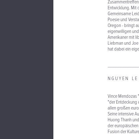
Zusammentreffen m
Entwicklung. Mit 
Gemeinsame Leide
Poesie und Verst
Oregon - bringt 
eigenwilligen un
Amerikaner mit li
Liebman und Joe 
hat dabei ein eig
-------------------------
N G U Y E N L E
Als 
Vince Mendozas "
"der Entdeckung d
allen großen europ
Seine intensive A
Huong Thanh und 
der europäischen 
Fusion der Kultur