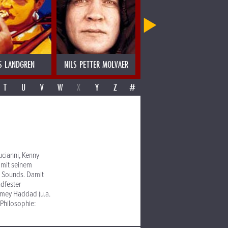
S LANDGREN
NILS PETTER MOLVAER
NINA HARTMANN
T
U
V
W
X
Y
Z
#
ucianni, Kenny
t mit seinem
he Sounds. Damit
ndfester
amey Haddad (u.a.
 Philosophie: