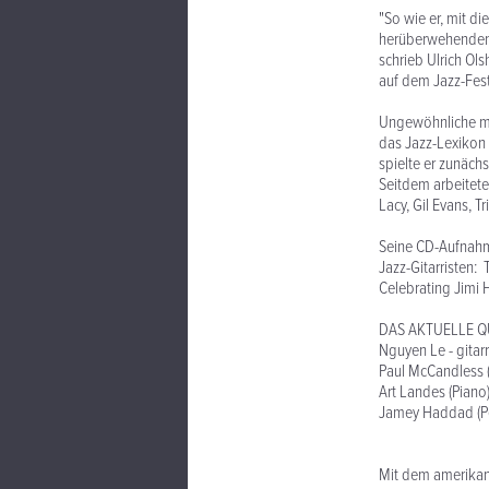
"So wie er, mit d
herüberwehenden 
schrieb Ulrich Ol
auf dem Jazz-Festi
Ungewöhnliche mel
das Jazz-Lexikon 
spielte er zunäch
Seitdem arbeitete
Lacy, Gil Evans,
Seine CD-Aufnahm
Jazz-Gitarristen:
Celebrating Jimi 
DAS AKTUELLE Q
Nguyen Le - gitar
Paul McCandless (
Art Landes (Piano
Jamey Haddad (P
Mit dem amerikani