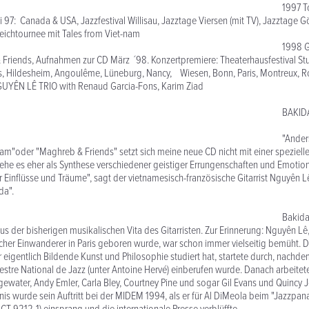
97 Tournee du
i 97: Canada & USA, Jazzfestival Willisau, Jazztage Viersen (mit TV), Jazztage G
reichtournee mit Tales from Viet-nam
98 Gründung d
riends, Aufnahmen zur CD März ´98. Konzertpremiere: Theaterhausfestival Stu
rs, Hildesheim, Angoulême, Lüneburg, Nancy, Wiesen, Bonn, Paris, Montreux, R
UYÊN LÊ TRIO with Renaud Garcia-Fons, Karim Ziad
AKID
ders als meine A
nam"oder "Maghreb & Friends" setzt sich meine neue CD nicht mit einer spezielle
sehe es eher als Synthese verschiedener geistiger Errungenschaften und Emotion
Einflüsse und Träume", sagt der vietnamesisch-französische Gitarrist Nguyên L
da".
ida ist so etwas
s der bisherigen musikalischen Vita des Gitarristen. Zur Erinnerung: Nguyên Lê,
her Einwanderer in Paris geboren wurde, war schon immer vielseitig bemüht. Di
 eigentlich Bildende Kunst und Philosophie studiert hat, startete durch, nachde
estre National de Jazz (unter Antoine Hervé) einberufen wurde. Danach arbeitet
ewater, Andy Emler, Carla Bley, Courtney Pine und sogar Gil Evans und Quincy J
is wurde sein Auftritt bei der MIDEM 1994, als er für Al DiMeola beim "Jazzpana