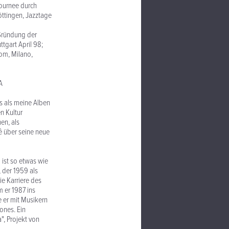
rch
öttingen, Jazztage
er
ttgart April 98;
om, Milano,
A
lben
n Kultur
en, als
ê über seine neue
 wie
 der 1959 als
e Karriere des
m er 1987 ins
e er mit Musikern
ones. Ein
", Projekt von