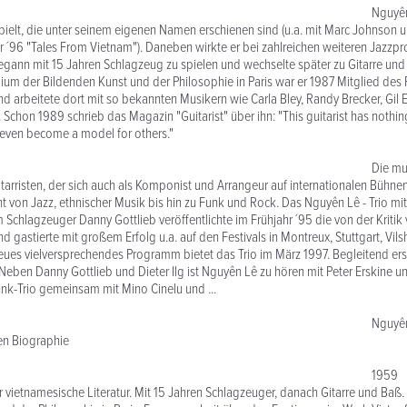
yên Lê hat bere
pielt, die unter seinem eigenen Namen erschienen sind (u.a. mit Marc Johnson u
 ´96 "Tales From Vietnam"). Daneben wirkte er bei zahlreichen weiteren Jazzpr
gann mit 15 Jahren Schlagzeug zu spielen und wechselte später zu Gitarre und 
um der Bildenden Kunst und der Philosophie in Paris war er 1987 Mitglied des 
nd arbeitete dort mit so bekannten Musikern wie Carla Bley, Randy Brecker, Gil
chon 1989 schrieb das Magazin "Guitarist" über ihn: "This guitarist has nothin
 even become a model for others."
e musikalisc
tarristen, der sich auch als Komponist und Arrangeur auf internationalen Bühn
ht von Jazz, ethnischer Musik bis hin zu Funk und Rock. Das Nguyên Lê - Trio m
m Schlagzeuger Danny Gottlieb veröffentlichte im Frühjahr ´95 die von der Kritik
d gastierte mit großem Erfolg u.a. auf den Festivals in Montreux, Stuttgart, Vil
eues vielversprechendes Programm bietet das Trio im März 1997. Begleitend ers
: Neben Danny Gottlieb und Dieter Ilg ist Nguyên Lê zu hören mit Peter Erskine
nk-Trio gemeinsam mit Mino Cinelu und ...
yên Lê - Statio
en Biographie
9 in Paris gebo
ür vietnamesische Literatur. Mit 15 Jahren Schlagzeuger, danach Gitarre und Baß