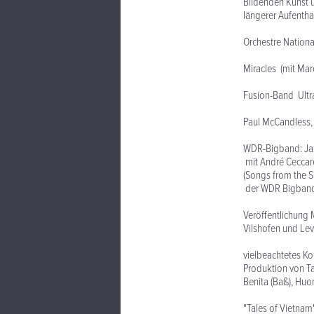
Bildenden Kunst u
längerer Aufentha
19
Orchestre Nationa
19
Miracles (mit Mar
19
Fusion-Band Ultr
199
Paul McCandless, J
199
WDR-Bigband: Jazz
mit André Cecca
(Songs from the Si
der WDR Bigband
1
Veröffentlichung M
Vilshofen und Le
29
vielbeachtetes Ko
Produktion von T
Benita (Baß), Huo
1996
"Tales of Vietnam"