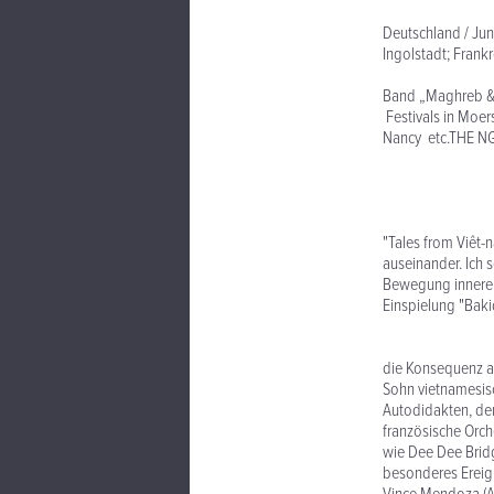
19
Deutschland / Jun
Ingolstadt; Frank
19
Band „Maghreb & F
Festivals in Moe
Nancy etc.THE NG
B
"An
"Tales from Viêt-
auseinander. Ich 
Bewegung innerer 
Einspielung "Baki
Bak
die Konsequenz au
Sohn vietnamesisc
Autodidakten, der
französische Orch
wie Dee Dee Bridg
besonderes Ereign