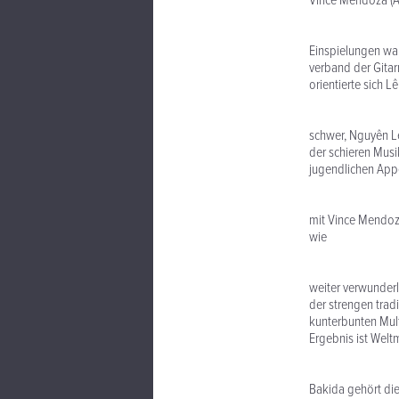
Vince Mendoza (AC
B
Einspielungen war
verband der Gitar
orientierte sich L
Es
schwer, Nguyên Lê`
der schieren Musi
jugendlichen Appe
ihm
mit Vince Mendoza
wie
er."
weiter verwunderl
der strengen tradi
kunterbunten Mult
Ergebnis ist Welt
Zur
Bakida gehört di