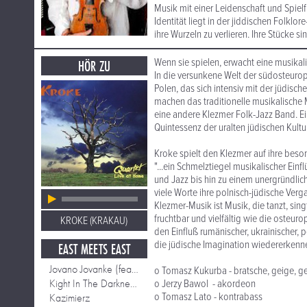
Musik mit einer Leidenschaft und Spielf
Identität liegt in der jiddischen Folklo
ihre Wurzeln zu verlieren. Ihre Stücke 
Wenn sie spielen, erwacht eine musikalis
HÖR ZU
In die versunkene Welt der südosteurop
Polen, das sich intensiv mit der jüdis
machen das traditionelle musikalische
eine andere Klezmer Folk-Jazz Band. E
Quintessenz der uralten jüdischen Kultu
Kroke spielt den Klezmer auf ihre beson
"...ein Schmelztiegel musikalischer Ein
und Jazz bis hin zu einem unergründlic
viele Worte ihre polnisch-jüdische Ver
Klezmer-Musik ist Musik, die tanzt, sin
fruchtbar und vielfältig wie die osteurop
KROKE (KRAKAU)
den Einfluß rumänischer, ukrainischer, po
die jüdische Imagination wiedererkennen
EAST MEETS EAST
Jovano Jovanke (feat Nigel Kennedy)
o Tomasz Kukurba - bratsche, geige, g
Kight In The Darkness (feat Nigel Kennedy)
o Jerzy Bawol - akordeon
o Tomasz Lato - kontrabass
Kazimierz