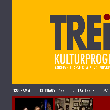
PROGRAMM
TREIBHAUS-PASS
DELIKATESSEN
DAS