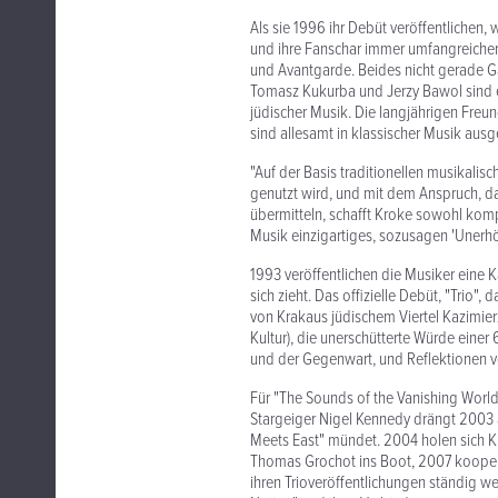
Als sie 1996 ihr Debüt veröffentlichen,
und ihre Fanschar immer umfangreicher
und Avantgarde. Beides nicht gerade G
Tomasz Kukurba und Jerzy Bawol sind e
jüdischer Musik. Die langjährigen Freu
sind allesamt in klassischer Musik aus
"Auf der Basis traditionellen musikalis
genutzt wird, und mit dem Anspruch, d
übermitteln, schafft Kroke sowohl kom
Musik einzigartiges, sozusagen 'Unerhör
1993 veröffentlichen die Musiker eine K
sich zieht. Das offizielle Debüt, "Trio"
von Krakaus jüdischem Viertel Kazimier
Kultur), die unerschütterte Würde einer
und der Gegenwart, und Reflektionen v
Für "The Sounds of the Vanishing World"
Stargeiger Nigel Kennedy drängt 2003 
Meets East" mündet. 2004 holen sich K
Thomas Grochot ins Boot, 2007 kooperi
ihren Trioveröffentlichungen ständig we