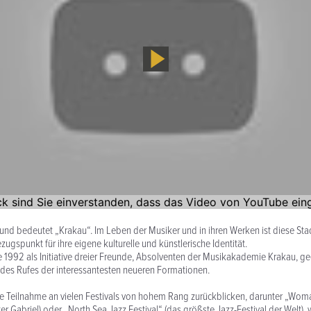
h und bedeutet „Krakau“. Im Leben der Musiker und in ihren Werken ist diese Sta
ugspunkt für ihre eigene kulturelle und künstlerische Identität.
 1992 als Initiative dreier Freunde, Absolventen der Musikakademie Krakau, g
d des Rufes der interessantesten neueren Formationen.
e Teilnahme an vielen Festivals von hohem Rang zurückblicken, darunter „Wom
er Gabriel) oder „North Sea Jazz Festival“ (das größste Jazz-Festival der Welt),