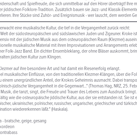
eidenschaft und Spielfreude, die sich unmittelbar auf den Hörer überträgt! Ihre 
 der jiddischen Folklore-Tradition. Zusätzlich bauen sie Jazz- und Klassik-Elemen
erlieren. Ihre Stücke sind Zuhör- und Ereignismusik - wer lauscht, dem werden Ge
erwacht eine musikalische Kultur, die tief in die Vergangenheit zurück reicht:
 Welt der südosteuropäischen und südslawischen Juden und Zigeuner. Kroke ist 
ntensiv mit der jüdischen Musik aus dem osteuropäischen Raum (Klezmer) ausein
ionelle musikalische Material mit ihren Improvisationen und Arrangements erl
er Folk-Jazz Band. Ein dichter Ensembleklang, der ohne Bläser auskommt, brin
ralten jüdischen Kultur zum Klingen.
Klezmer auf ihre besondere Art und hat damit ein Riesenerfolg erlangt.
gel musikalischer Einflüsse, von den traditionellen Klezmer-Klängen, über die F
zu einem unergründlichen Anteil, der Krokes Geheimnis ausmacht. Dabei transpo
polnisch-jüdische Vergangenheit in die Gegenwart..." (Thomas Hag, NRZ, 25. Fe
 Musik, die tanzt, singt, die Freude und Trauer des Lebens zum Ausdruck bringt.
fältig wie die osteuropäische jiddische Kultur, aus der sie entstanden ist. Sie ist 
scher, ukrainischer, polnischer, russischer, ungarischer, griechischer und türkisch
ination wiedererkennen läßt." (Haskala).
 - bratsche, geige, gesang
akordeon
kontrabass