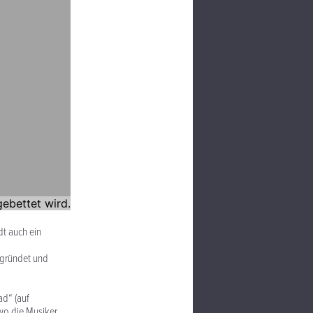
dt auch ein
egründet und
ad“ (auf
 wo die Musiker