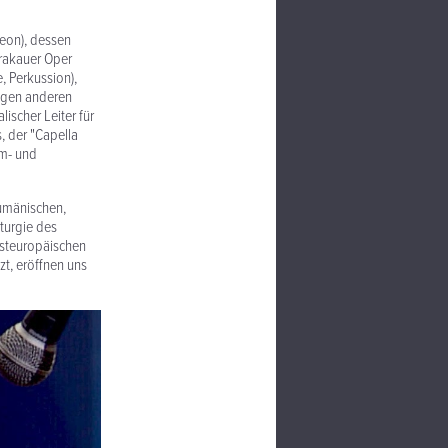
deon), dessen
Krakauer Oper
, Perkussion),
nigen anderen
ischer Leiter für
, der "Capella
lm- und
rumänischen,
turgie des
osteuropäischen
zt, eröffnen uns