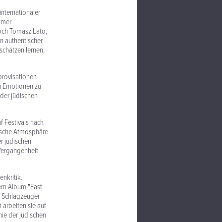
internationaler
zmer
Doch Tomasz Lato,
n authentischer
schätzen lernen,
mprovisationen
n Emotionen zu
der jüdischen
f Festivals nach
stische Atmosphäre
er jüdischen
 Vergangenheit
nkritik.
dem Album "East
d Schlagzeuger
arbeiten sie auf
hie der jüdischen