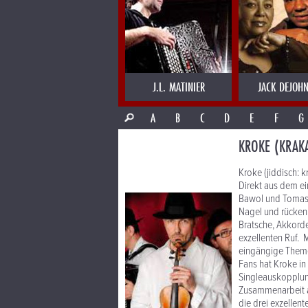
J.L. MATINIER
JACK DEJOHN
A
B
C
D
E
F
G
KROKE (KRAK
Kroke (jiddisch: k
Direkt aus dem e
Bawol und Tomasz
Nagel und rücken 
Bratsche, Akkorde
exzellenten Ruf. 
eingängige Theme
Fans hat Kroke in
Singleauskopplun
Zusammenarbeit al
die drei exzellen