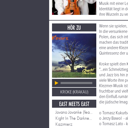
Musik mit einer L
Identität liegt in
ihre Wurzeln zu v
Wenn sie spielen, 
HÖR ZU
In die versunkene
Polen, das sich i
machen das tradit
eine andere Klezm
Quintessenz der u
Kroke spielt den 
"...ein Schmelztie
und Jazz bis hin 
viele Worte ihre 
Klezmer-Musik ist
fruchtbar und viel
KROKE (KRAKAU)
den Einfluß rumäni
die jüdische Imag
EAST MEETS EAST
Jovano Jovanke (feat Nigel Kennedy)
o Tomasz Kukurba
Kight In The Darkness (feat Nigel Kennedy)
o Jerzy Bawol - 
o Tomasz Lato - 
Kazimierz