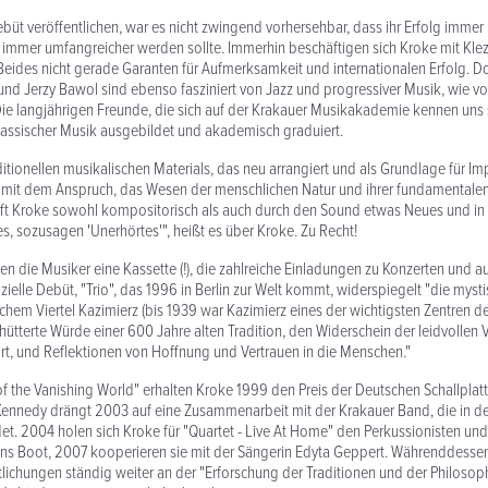
ebüt veröffentlichen, war es nicht zwingend vorhersehbar, dass ihr Erfolg immer 
 immer umfangreicher werden sollte. Immerhin beschäftigen sich Kroke mit Kle
eides nicht gerade Garanten für Aufmerksamkeit und internationalen Erfolg. 
d Jerzy Bawol sind ebenso fasziniert von Jazz und progressiver Musik, wie vo
Die langjährigen Freunde, die sich auf der Krakauer Musikakademie kennen uns 
klassischer Musik ausgebildet und akademisch graduiert.
aditionellen musikalischen Materials, das neu arrangiert und als Grundlage für I
d mit dem Anspruch, das Wesen der menschlichen Natur und ihrer fundamentale
fft Kroke sowohl kompositorisch als auch durch den Sound etwas Neues und in 
es, sozusagen 'Unerhörtes'", heißt es über Kroke. Zu Recht!
en die Musiker eine Kassette (!), die zahlreiche Einladungen zu Konzerten und au
fizielle Debüt, "Trio", das 1996 in Berlin zur Welt kommt, widerspiegelt "die my
chem Viertel Kazimierz (bis 1939 war Kazimierz eines der wichtigsten Zentren d
schütterte Würde einer 600 Jahre alten Tradition, den Widerschein der leidvollen
t, und Reflektionen von Hoffnung und Vertrauen in die Menschen."
f the Vanishing World" erhalten Kroke 1999 den Preis der Deutschen Schallplatte
 Kennedy drängt 2003 auf eine Zusammenarbeit mit der Krakauer Band, die in 
t. 2004 holen sich Kroke für "Quartet - Live At Home" den Perkussionisten un
ns Boot, 2007 kooperieren sie mit der Sängerin Edyta Geppert. Währenddessen 
ntlichungen ständig weiter an der "Erforschung der Traditionen und der Philosop