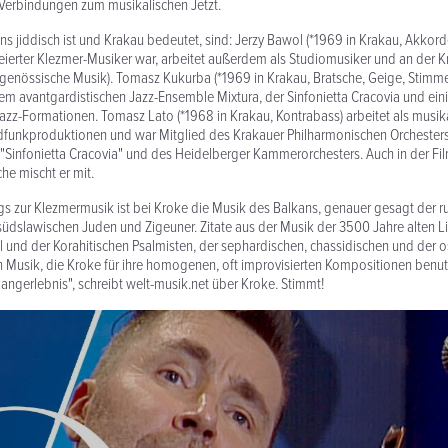
 Verbindungen zum musikalischen Jetzt.
ns jiddisch ist und Krakau bedeutet, sind: Jerzy Bawol (*1969 in Krakau, Akkor
eierter Klezmer-Musiker war, arbeitet außerdem als Studiomusiker und an der 
genössische Musik). Tomasz Kukurba (*1969 in Krakau, Bratsche, Geige, Stimme
 dem avantgardistischen Jazz-Ensemble Mixtura, der Sinfonietta Cracovia und ei
azz-Formationen. Tomasz Lato (*1968 in Krakau, Kontrabass) arbeitet als musikal
dfunkproduktionen und war Mitglied des Krakauer Philharmonischen Orchesters
 "Sinfonietta Cracovia" und des Heidelberger Kammerorchesters. Auch in der Fi
e mischt er mit.
s zur Klezmermusik ist bei Kroke die Musik des Balkans, genauer gesagt der 
üdslawischen Juden und Zigeuner. Zitate aus der Musik der 3500 Jahre alten Li
und der Korahitischen Psalmisten, der sephardischen, chassidischen und der 
n Musik, die Kroke für ihre homogenen, oft improvisierten Kompositionen benut
langerlebnis", schreibt welt-musik.net über Kroke. Stimmt!