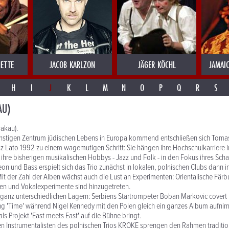
ETTE
JACOB KARLZON
JÄGER KÖCHL
JAMAI
H
I
J
K
L
M
N
O
P
Q
R
S
AU)
rakau).
instigen Zentrum jüdischen Lebens in Europa kommend entschließen sich Tomas
 Lato 1992 zu einem wagemutigen Schritt: Sie hängen ihre Hochschulkarriere 
ihre bisherigen musikalischen Hobbys - Jazz und Folk - in den Fokus ihres Schaf
on und Bass erspielt sich das Trio zunächst in lokalen, polnischen Clubs dann i
Mit der Zahl der Alben wächst auch die Lust an Experimenten: Orientalische Fär
n und Vokalexperimente sind hinzugetreten.
 ganz unterschiedlichen Lagern: Serbiens Startrompeter Boban Markovic covert 
g 'Time' während Nigel Kennedy mit den Polen gleich ein ganzes Album aufni
s Projekt 'East meets East' auf die Bühne bringt.
ten Instrumentalisten des polnischen Trios KROKE sprengen den Rahmen traditio