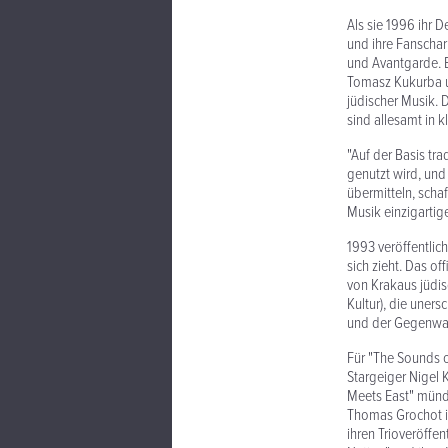
Als sie 1996 ihr D
und ihre Fanschar
und Avantgarde. B
Tomasz Kukurba un
jüdischer Musik. 
sind allesamt in 
"Auf der Basis tr
genutzt wird, un
übermitteln, scha
Musik einzigartig
1993 veröffentlich
sich zieht. Das of
von Krakaus jüdis
Kultur), die uner
und der Gegenwar
Für "The Sounds o
Stargeiger Nigel
Meets East" münde
Thomas Grochot i
ihren Trioveröffe