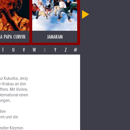
CA PAPA CURVIN
JAMARAM
JAMES BLOOD ULMER
T
U
V
W
X
Y
Z
#
z Kukurba, Jerzy
in Krakau an den
fens. Mit Violine,
nternational einen
bungen,
ihre
mmt und die
neller Klezmer-