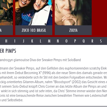
A
ZUCO 103 BRASIL
ZULYA
H
I
J
K
L
M
N
O
P
Q
R
S
ER PIMPS
ie androgyn glamouöse Diva der Sneaker Pimps mit SoloBand
ntmann der Sneaker Pimps, auf den Gefilden des euphorisierenden scratchy El
s mit ihrem Debut Becoming X" (1996) als der neue Stern des damals gerade e
ehandelt, so veränderte sich ihr Stil mit den beiden Folgealben entschieden. Wa
ockig-orientiertes Gitarren-Album, nahm "Bloodsport" (2002) das Gesicht eines 
 seinem Solo-Debut knüpft Chris Corner an das letzte Album der Pimps an und 
 wirkt in sich stimmig und ist sehr intim, da Chris' Stimme immer wieder den Ne
ebnis ist eine berauschende Reise zwischen bewährten Themen wie Leidenschaft
n und Selbstliebe.