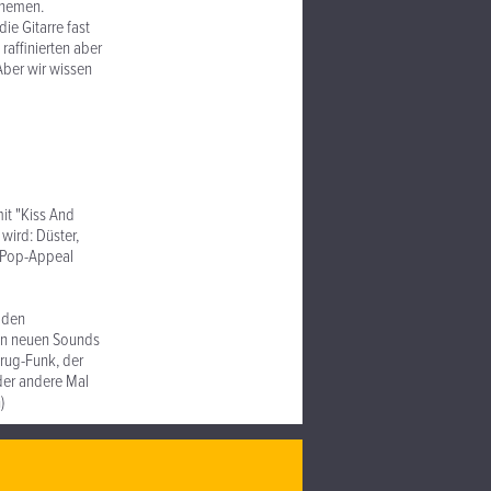
Themen.
ie Gitarre fast
raffinierten aber
Aber wir wissen
it "Kiss And
wird: Düster,
n Pop-Appeal
, den
 an neuen Sounds
Drug-Funk, der
der andere Mal
)