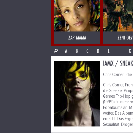
ZAP MAMA
ZENI GEV
A
B
C
D
E
F
G
IAMX / SNEAK
Chris Corner - d
Chris Corner, Fro
die Sneaker Pimp
Genres Trip-Hop g
(1999) ein mehr r
Popalbums an. Mit
weiter. Das Album
erreicht. Das Erg
Sexualität, Droge