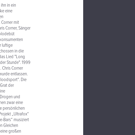
ihn in ein
cke eine
en
 Corner mit
is Corner, Sänger
olodebüt
ikkonsumenten
 luftige
chossen in die
 das Lied "Long
 der Stunde". 1999
. Chris Corner
 wurde entlassen.
loodsport“. Die
Grat der
eine
, Drogen und
chen zwar eine
ne persönlichen
rojekt „Ultrafox“
e-Bars“ musiziert
en Gleichen
seine großen