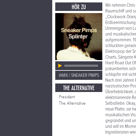
Wir nehmen Chris 
HÖR ZU
Raumschiff und sc
„Clockwork Orang
Erdbeermischunge
Unmengen von Lak
und musikalische
aufgenommen. 199
schluckten gerade
Elektropop der S
Charts, Sängerin 
Hard Road Out Of 
präsentierten sic
schlüpfte mit sic
IAMX / SNEAKER PIMPS
Nach drei Jahren
narzisstischen Po
THE ALTERNATIVE
Überheblichkeit, 
President
elektrisierende R
The Alternative
Selbstliebe. Okay
neue Platte, sie 
musikalischen Vi
gegründet und uns
und will im Momen
Ingredienzien wie