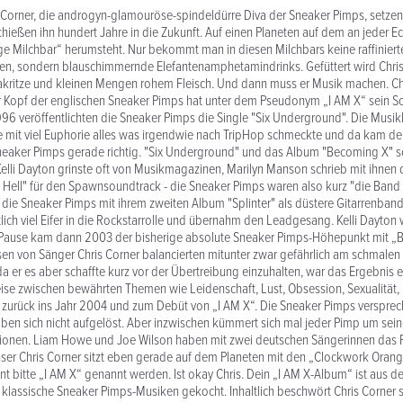
Corner, die androgyn-glamouröse-spindeldürre Diva der Sneaker Pimps, setzen 
hießen ihn hundert Jahre in die Zukunft. Auf einen Planeten auf dem an jeder E
e Milchbar“ herumsteht. Nur bekommt man in diesen Milchbars keine raffiniert
n, sondern blauschimmernde Elefantenamphetamindrinks. Gefüttert wird Chris
ritze und kleinen Mengen rohem Fleisch. Und dann muss er Musik machen. Chr
r Kopf der englischen Sneaker Pimps hat unter dem Pseudonym „I AM X“ sein S
6 veröffentlichten die Sneaker Pimps die Single "Six Underground". Die Mus
 mit viel Euphorie alles was irgendwie nach TripHop schmeckte und da kam der
neaker Pimps gerade richtig. "Six Underground" und das Album "Becoming X" s
Kelli Dayton grinste oft von Musikmagazinen, Marilyn Manson schrieb mit ihnen
Hell" für den Spawnsoundtrack - die Sneaker Pimps waren also kurz "die Band
h die Sneaker Pimps mit ihrem zweiten Album "Splinter" als düstere Gitarrenband
htlich viel Eifer in die Rockstarrolle und übernahm den Leadgesang. Kelli Dayton
 Pause kam dann 2003 der bisherige absolute Sneaker Pimps-Höhepunkt mit „B
sen von Sänger Chris Corner balancierten mitunter zwar gefährlich am schmalen 
da er es aber schaffte kurz vor der Übertreibung einzuhalten, war das Ergebnis 
eise zwischen bewährten Themen wie Leidenschaft, Lust, Obsession, Sexualität
, zurück ins Jahr 2004 und zum Debüt von „I AM X“. Die Sneaker Pimps verspre
haben sich nicht aufgelöst. Aber inzwischen kümmert sich mal jeder Pimp um sei
sionen. Liam Howe und Joe Wilson haben mit zwei deutschen Sängerinnen das P
er Chris Corner sitzt eben gerade auf dem Planeten mit den „Clockwork Orang
t bitte „I AM X“ genannt werden. Ist okay Chris. Dein „I AM X-Album“ ist aus d
 klassische Sneaker Pimps-Musiken gekocht. Inhaltlich beschwört Chris Corner 