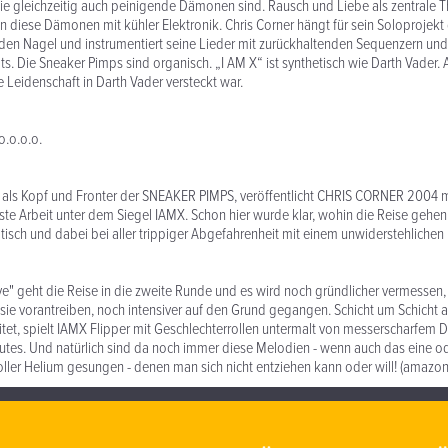
ie gleichzeitig auch peinigende Dämonen sind. Rausch und Liebe als zentrale 
diese Dämonen mit kühler Elektronik. Chris Corner hängt für sein Soloprojekt d
 den Nagel und instrumentiert seine Lieder mit zurückhaltenden Sequenzern und 
s. Die Sneaker Pimps sind organisch. „I AM X“ ist synthetisch wie Darth Vader. 
te Leidenschaft in Darth Vader versteckt war.
o.o.o.o.
als Kopf und Fronter der SNEAKER PIMPS, veröffentlicht CHRIS CORNER 2004 m
ste Arbeit unter dem Siegel IAMX. Schon hier wurde klar, wohin die Reise gehen 
otisch und dabei bei aller trippiger Abgefahrenheit mit einem unwiderstehliche
ive" geht die Reise in die zweite Runde und es wird noch gründlicher vermessen
sie vorantreiben, noch intensiver auf den Grund gegangen. Schicht um Schicht
itet, spielt IAMX Flipper mit Geschlechterrollen untermalt von messerscharfem 
Gutes. Und natürlich sind da noch immer diese Melodien - wenn auch das eine o
oller Helium gesungen - denen man sich nicht entziehen kann oder will! (amazon