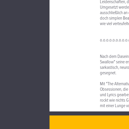
Leidenschaften, d
Umgesetzt werden 
ausschließlich an
doch simplen Beat
wie viel verteufel
o.o.o.o.o.o.o.o.o.
Nach dem Dasein 
Swallow" seine er
sarkastisch, neur
gesegnet.
Mit "The Alternat
Obsessionen, die 
und Lyrics gearbe
rockt wie nichts 
mit einer Lunge v