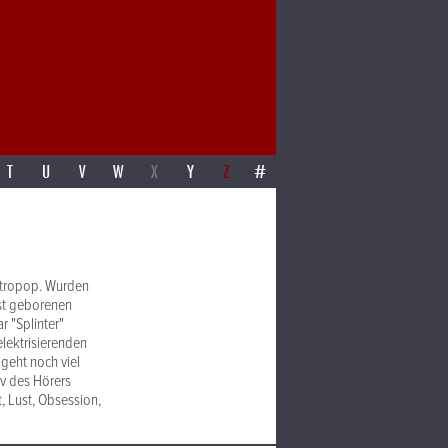
T
U
V
W
X
Y
Z
#
ektropop. Wurden
rst geborenen
r "Splinter"
elektrisierenden
geht noch viel
rv des Hörers
, Lust, Obsession,