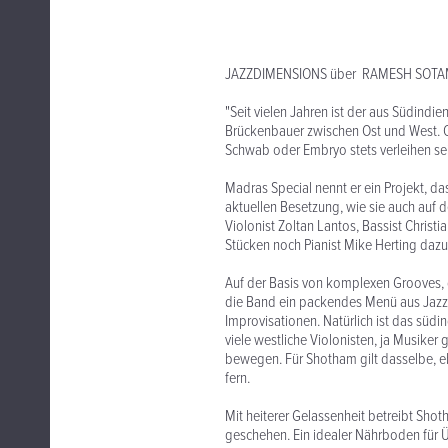
JAZZDIMENSIONS über RAMESH SOTAM
"Seit vielen Jahren ist der aus Südin
Brückenbauer zwischen Ost und West. Ob
Schwab oder Embryo stets verleihen se
Madras Special nennt er ein Projekt, da
aktuellen Besetzung, wie sie auch auf d
Violonist Zoltan Lantos, Bassist Christ
Stücken noch Pianist Mike Herting dazu
Auf der Basis von komplexen Grooves, d
die Band ein packendes Menü aus Jazz,
Improvisationen. Natürlich ist das südi
viele westliche Violonisten, ja Musiker
bewegen. Für Shotham gilt dasselbe, eb
fern.
Mit heiterer Gelassenheit betreibt Sho
geschehen. Ein idealer Nährboden für Ü