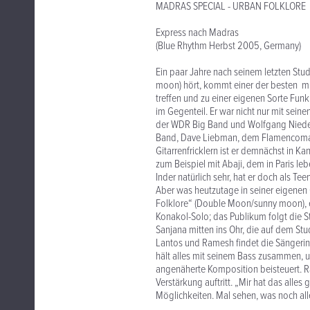
MADRAS SPECIAL - URBAN FOLKLORE
Express nach Madras
(Blue Rhythm Herbst 2005, Germany)
Ein paar Jahre nach seinem letzten St
moon) hört, kommt einer der besten m
treffen und zu einer eigenen Sorte Fu
im Gegenteil. Er war nicht nur mit sein
der WDR Big Band und Wolfgang Niedeck
Band, Dave Liebman, dem Flamencomann
Gitarrenfricklern ist er demnächst in 
zum Beispiel mit Abaji, dem in Paris leb
Inder natürlich sehr, hat er doch als Te
Aber was heutzutage in seiner eigenen
Folklore“ (Double Moon/sunny moon), e
Konakol-Solo; das Publikum folgt die
Sanjana mitten ins Ohr, die auf dem St
Lantos und Ramesh findet die Sängerin
hält alles mit seinem Bass zusammen, un
angenäherte Komposition beisteuert. Ra
Verstärkung auftritt. „Mir hat das alles
Möglichkeiten. Mal sehen, was noch alle