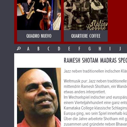
QUADRO NUEVO
QUARTIERE COFFEE
A
B
C
D
E
F
G
H
I
J
RAMESH SHOTAM MADRAS SPEC
Jazz neben traditionellen indischen K
Weltmusik pur: Jazz neben traditionel
mittendrin Ramesh Shotham, ein Wander
etwas anders interpretiert.
Im Wechselspiel indischer und europäi
einem Vierteljahrhundert eine ganz ent
Karnataka College klassische Schlagin
Europa ging, wo sein Spiel innerhalb kü
Über die Jahre arbeitete Shotham mit g
zusammen und gründete neben Bhavani 