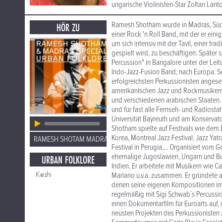
ungarische Violinisten-Star Zoltan Lan
Ramesh Shotham wurde in Madras, Südin
HÖR ZU
einer Rock 'n Roll Band, mit der er ein
um sich intensiv mit der Tavil, einer t
gespielt wird, zu beschäftigen. Später 
Percussion" in Bangalore unter der Lei
Indo-Jazz-Fusion Band, nach Europa. Se
erfolgreichsten Perkussionisten angese
amerikanischen Jazz und Rockmusikern 
und verschiedenen arabischen Staaten
und für fast alle Fernseh- und Radiost
Universität Bayreuth und am Konserva
Shotham spielte auf Festivals wie dem Ber
Korea, Montreal Jazz Festival, Jazz Yatra
RAMESH SHOTAM MADRAS SPECIAL
Festival in Perugia,... Organisiert vom
ehemalige Jugoslawien, Ungarn und Bul
URBAN FOLKLORE
Indien. Er arbeitete mit Musikern wie C
Keshi
Mariano u.v.a. zusammen. Er gründete 
denen seine eigenen Kompositionen im
regelmäßig mit Sigi Schwab´s Percussi
einen Dokumentarfilm für Euroarts auf, 
neusten Projekten des Perkussionisten z