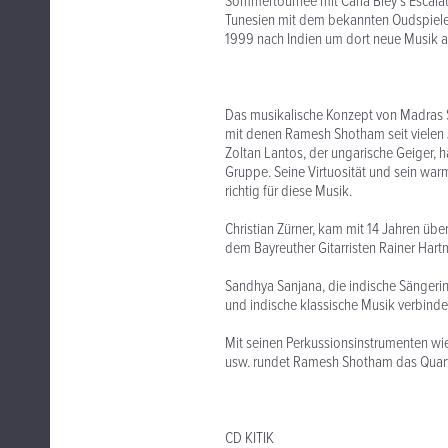
Sommertournee mit Carla Bley´s Escalato
Tunesien mit dem bekannten Oudspiel
1999 nach Indien um dort neue Musik 
Das musikalische Konzept von Madras S
mit denen Ramesh Shotham seit vielen J
Zoltan Lantos, der ungarische Geiger, ha
Gruppe. Seine Virtuosität und sein war
richtig für diese Musik.
Christian Zürner, kam mit 14 Jahren üb
dem Bayreuther Gitarristen Rainer Har
Sandhya Sanjana, die indische Sängeri
und indische klassische Musik verbind
Mit seinen Perkussionsinstrumenten wi
usw. rundet Ramesh Shotham das Quart
CD KITIK