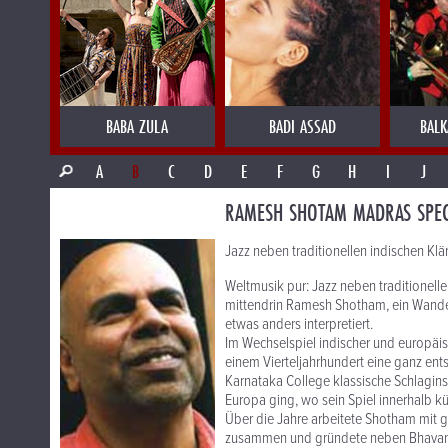
BABA ZULA
BADI ASSAD
BALK
A
B
C
D
E
F
G
H
I
J
RAMESH SHOTAM MADRAS SPEC
Jazz neben traditionellen indischen K
Weltmusik pur: Jazz neben traditionel
mittendrin Ramesh Shotham, ein Wander
etwas anders interpretiert.
Im Wechselspiel indischer und europäi
einem Vierteljahrhundert eine ganz ent
Karnataka College klassische Schlagin
Europa ging, wo sein Spiel innerhalb kü
Über die Jahre arbeitete Shotham mit g
zusammen und gründete neben Bhavani 