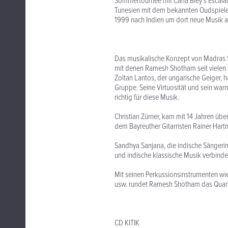
Sommertournee mit Carla Bley´s Escalato
Tunesien mit dem bekannten Oudspiel
1999 nach Indien um dort neue Musik 
Das musikalische Konzept von Madras S
mit denen Ramesh Shotham seit vielen J
Zoltan Lantos, der ungarische Geiger, ha
Gruppe. Seine Virtuosität und sein war
richtig für diese Musik.
Christian Zürner, kam mit 14 Jahren üb
dem Bayreuther Gitarristen Rainer Har
Sandhya Sanjana, die indische Sängeri
und indische klassische Musik verbind
Mit seinen Perkussionsinstrumenten wi
usw. rundet Ramesh Shotham das Quart
CD KITIK