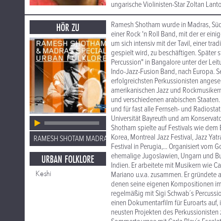
ungarische Violinisten-Star Zoltan Lan
Ramesh Shotham wurde in Madras, Südin
HÖR ZU
einer Rock 'n Roll Band, mit der er ein
um sich intensiv mit der Tavil, einer t
gespielt wird, zu beschäftigen. Später 
Percussion" in Bangalore unter der Lei
Indo-Jazz-Fusion Band, nach Europa. Se
erfolgreichsten Perkussionisten angese
amerikanischen Jazz und Rockmusikern 
und verschiedenen arabischen Staaten
und für fast alle Fernseh- und Radiost
Universität Bayreuth und am Konserva
Shotham spielte auf Festivals wie dem Ber
Korea, Montreal Jazz Festival, Jazz Yatra
RAMESH SHOTAM MADRAS SPECIAL
Festival in Perugia,... Organisiert vom
ehemalige Jugoslawien, Ungarn und Bul
URBAN FOLKLORE
Indien. Er arbeitete mit Musikern wie C
Keshi
Mariano u.v.a. zusammen. Er gründete 
denen seine eigenen Kompositionen im
regelmäßig mit Sigi Schwab´s Percussi
einen Dokumentarfilm für Euroarts auf, 
neusten Projekten des Perkussionisten z