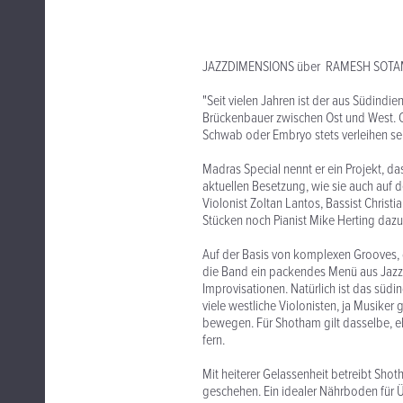
JAZZDIMENSIONS über RAMESH SOTAM
"Seit vielen Jahren ist der aus Südin
Brückenbauer zwischen Ost und West. Ob
Schwab oder Embryo stets verleihen se
Madras Special nennt er ein Projekt, da
aktuellen Besetzung, wie sie auch auf d
Violonist Zoltan Lantos, Bassist Christ
Stücken noch Pianist Mike Herting dazu
Auf der Basis von komplexen Grooves, d
die Band ein packendes Menü aus Jazz,
Improvisationen. Natürlich ist das südi
viele westliche Violonisten, ja Musiker
bewegen. Für Shotham gilt dasselbe, eb
fern.
Mit heiterer Gelassenheit betreibt Sho
geschehen. Ein idealer Nährboden für Ü