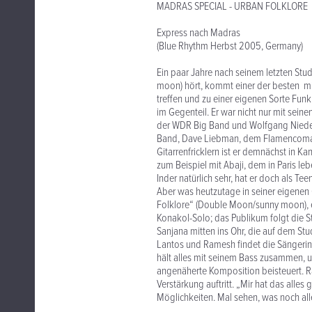
MADRAS SPECIAL - URBAN FOLKLORE
Express nach Madras
(Blue Rhythm Herbst 2005, Germany)
Ein paar Jahre nach seinem letzten St
moon) hört, kommt einer der besten m
treffen und zu einer eigenen Sorte Fu
im Gegenteil. Er war nicht nur mit sein
der WDR Big Band und Wolfgang Niedeck
Band, Dave Liebman, dem Flamencomann
Gitarrenfricklern ist er demnächst in 
zum Beispiel mit Abaji, dem in Paris leb
Inder natürlich sehr, hat er doch als Te
Aber was heutzutage in seiner eigenen
Folklore“ (Double Moon/sunny moon), e
Konakol-Solo; das Publikum folgt die
Sanjana mitten ins Ohr, die auf dem St
Lantos und Ramesh findet die Sängerin
hält alles mit seinem Bass zusammen, un
angenäherte Komposition beisteuert. Ra
Verstärkung auftritt. „Mir hat das alles
Möglichkeiten. Mal sehen, was noch alle