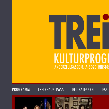
PROGRAMM
TREIBHAUS-PASS
DELIKATESSEN
DAS