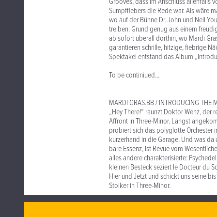
Grooves, dass im Anschluss allenfalls v
Sumpffiebers die Rede war. Als wäre ma
wo auf der Bühne Dr. John und Neil Yo
treiben. Grund genug aus einem freud
ab sofort überall dorthin, wo Mardi Gra
garantieren schrille, hitzige, fiebrig
Spektakel entstand das Album „Introd
To be continiued...
MARDI GRAS.BB / INTRODUCING THE 
„Hey There!“ raunzt Doktor Wenz, der r
Affront in Three-Minor. Längst angekomm
probiert sich das polyglotte Orchester 
kurzerhand in die Garage. Und was da a
bare Essenz, ist Revue vom Wesentlich
alles andere charakterisierte: Psychedel
kleinen Besteck seziert le Docteur du 
Hier und Jetzt und schickt uns seine bi
Stoiker in Three-Minor.