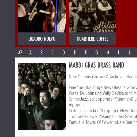
QUADRO NUEVO
QUARTIERE COFFEE
A
B
C
D
E
F
G
H
I
J
MARDI GRAS BRASS BAND
New Orleans-Groove-Attacke am Rande
Eine "großkalibrige New Orleans-Groov
Waits, Dr. John und Willy DeVille tönt" 
Crime-Jazz, scheppernder Trümmer-Blu
Alptraum.
In der klassischen 11köpfigen New-Orl
Trompeten, zwei Posaunen, drei Saxoph
Funk à la Tower Of Power lokale Berühmt