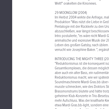
Welt!" orakelten die Kinonews.
29 MOONGLOW (2004)
Im Herbst 2004 wirkte die Anfrage, maß
Produktion "Was nützt die Liebe in Ge
Pentalogie mit der Rückkehr zu den Ur
abzuschließen, war längst beschlossene 
Intro postulierte, "es wäre nicht Mardi 
animalische und exzessive Musik der 2
Leben des großen Gatsby, nach üblem 
verrucht wie Josephine Baker. ", ergänz
INTRODUCING THE MIGHTY THREE (20
"Reduktionismus ist die konsequent iso
Gesamtkomplexes, die dessen möglicher
aber auch ein alter Bass, ein rudimentä
Reduktionismus macht, wie wir spätest
Soundmaschinerie Mardi Gras.bb über di
musste schmecken, wie des Doktors St
Brassmonstrums blutete und hätte trot
geheimer Klub-Konzerte in Trio-Besetzu
mehr Aufschluss. Was der knallharte Ke
etwa Mardi Gras.bb-light, sondern eine