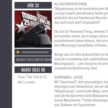
ALLIGATORSOUP (1999)
HÖR ZU
"Alligatorsoup ist ein bombastisches Al
Lounge Lizards gemeinsame Sache gemac
anlässlich des auf Hazelwood Records 
das auch noch sein? Unglaublich!"
Ob sich Uli "Reverend" Krug, ehemals T
da lostreten würde, als er einige Jah
zurückkehrend seinen Intimus, den prom
dem Mississippi-Sumpffieber infizierte, i
Belegt und von Arte dokumentiert ist h
Gras.bb monatelang den südamerikanis
MARDI GRAS BRASS BAND
Marschgepäck – Jam-Sessions mit den 
musikalische Bestimmung fand.
MARDI GRAS BB
Now That We're Gone
SUPERSMELL (2000)
Life Is Lonely
Mit "Supersmell", dem grossartigen, be
diejenigen zum Verstummen, die ein Jah
"Alligatorsoup", zumal beim Major, un
sind alle Konkurrenten bloß Blasbeamt
Sound-Maschinerie. "Totale Infizierung i
das Stakkato der Superlativen.