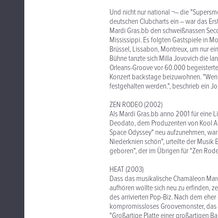
Und nicht nur national ¬– die "Supersme
deutschen Clubcharts ein – war das Er
Mardi Gras.bb den schweißnassen Seco
Mississippi. Es folgten Gastspiele in 
Brüssel, Lissabon, Montreux, um nur ein
Bühne tanzte sich Milla Jovovich die l
Orleans-Groove vor 60.000 begeisterte
Konzert backstage beizuwohnen. "Wenn
festgehalten werden.", beschrieb ein Jo
ZEN RODEO (2002)
Als Mardi Gras.bb anno 2001 für eine Li
Deodato, dem Produzenten von Kool An
Space Odyssey" neu aufzunehmen, ware
Niederknien schön", urteilte der Musik
geboren", der im Übrigen für "Zen Rode
HEAT (2003)
Dass das musikalische Chamäleon Mardi
aufhören wollte sich neu zu erfinden,
des arrivierten Pop-Biz. Nach dem eher
kompromissloses Groovemonster, das lau
"Großartige Platte einer großartigen Ba