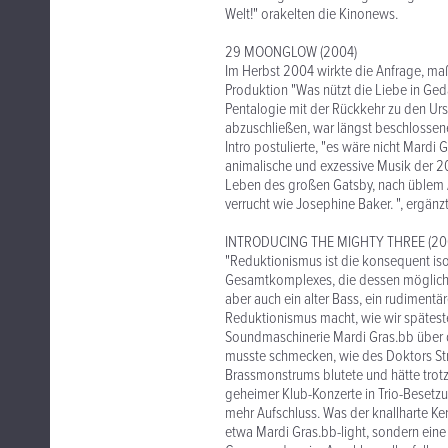
Welt!" orakelten die Kinonews.
29 MOONGLOW (2004)
Im Herbst 2004 wirkte die Anfrage, maß
Produktion "Was nützt die Liebe in Ge
Pentalogie mit der Rückkehr zu den Ur
abzuschließen, war längst beschlossene 
Intro postulierte, "es wäre nicht Mardi 
animalische und exzessive Musik der 2
Leben des großen Gatsby, nach üblem 
verrucht wie Josephine Baker. ", ergänz
INTRODUCING THE MIGHTY THREE (20
"Reduktionismus ist die konsequent iso
Gesamtkomplexes, die dessen möglicher
aber auch ein alter Bass, ein rudimentä
Reduktionismus macht, wie wir spätest
Soundmaschinerie Mardi Gras.bb über di
musste schmecken, wie des Doktors St
Brassmonstrums blutete und hätte trot
geheimer Klub-Konzerte in Trio-Besetzu
mehr Aufschluss. Was der knallharte Ke
etwa Mardi Gras.bb-light, sondern eine