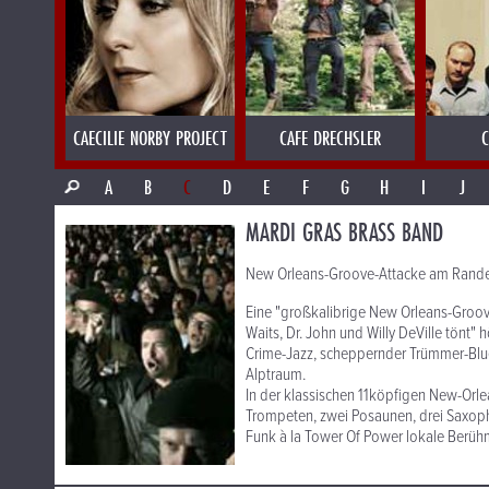
CAECILIE NORBY PROJECT
CAFE DRECHSLER
C
A
B
C
D
E
F
G
H
I
J
MARDI GRAS BRASS BAND
New Orleans-Groove-Attacke am Rande
Eine "großkalibrige New Orleans-Groov
Waits, Dr. John und Willy DeVille tönt" 
Crime-Jazz, scheppernder Trümmer-Blu
Alptraum.
In der klassischen 11köpfigen New-Orl
Trompeten, zwei Posaunen, drei Saxoph
Funk à la Tower Of Power lokale Berühmt