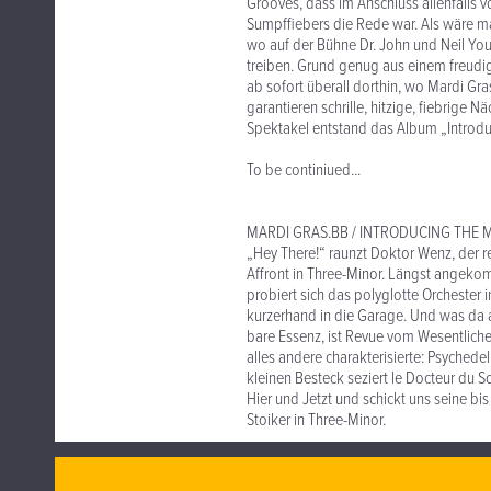
Grooves, dass im Anschluss allenfalls v
Sumpffiebers die Rede war. Als wäre ma
wo auf der Bühne Dr. John und Neil Yo
treiben. Grund genug aus einem freud
ab sofort überall dorthin, wo Mardi Gra
garantieren schrille, hitzige, fiebrig
Spektakel entstand das Album „Introd
To be continiued...
MARDI GRAS.BB / INTRODUCING THE 
„Hey There!“ raunzt Doktor Wenz, der r
Affront in Three-Minor. Längst angekomm
probiert sich das polyglotte Orchester 
kurzerhand in die Garage. Und was da a
bare Essenz, ist Revue vom Wesentlich
alles andere charakterisierte: Psychedel
kleinen Besteck seziert le Docteur du 
Hier und Jetzt und schickt uns seine bi
Stoiker in Three-Minor.