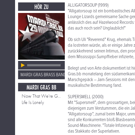
ALLIGATORSOUP (1999)
HÖR ZU
"Alligatorsoup ist ein bombastisches Al
Lounge Lizards gemeinsame Sache gemac
anlässlich des auf Hazelwood Records 
das auch noch sein? Unglaublich!"
Ob sich Uli "Reverend" Krug, ehemals T
da lostreten würde, als er einige Jah
zurückkehrend seinen Intimus, den prom
dem Mississippi-Sumpffieber infizierte, i
Belegt und von Arte dokumentiert ist h
Gras.bb monatelang den südamerikanis
MARDI GRAS BRASS BAND
Marschgepäck – Jam-Sessions mit den 
musikalische Bestimmung fand.
MARDI GRAS BB
Now That We're Gone
SUPERSMELL (2000)
Life Is Lonely
Mit "Supersmell", dem grossartigen, be
diejenigen zum Verstummen, die ein Jah
"Alligatorsoup", zumal beim Major, un
sind alle Konkurrenten bloß Blasbeamt
Sound-Maschinerie. "Totale Infizierung i
das Stakkato der Superlativen.