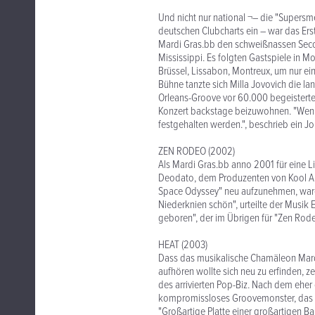
Und nicht nur national ¬– die "Supersme
deutschen Clubcharts ein – war das Er
Mardi Gras.bb den schweißnassen Seco
Mississippi. Es folgten Gastspiele in 
Brüssel, Lissabon, Montreux, um nur ein
Bühne tanzte sich Milla Jovovich die l
Orleans-Groove vor 60.000 begeisterte
Konzert backstage beizuwohnen. "Wenn
festgehalten werden.", beschrieb ein Jo
ZEN RODEO (2002)
Als Mardi Gras.bb anno 2001 für eine Li
Deodato, dem Produzenten von Kool An
Space Odyssey" neu aufzunehmen, ware
Niederknien schön", urteilte der Musik
geboren", der im Übrigen für "Zen Rode
HEAT (2003)
Dass das musikalische Chamäleon Mardi
aufhören wollte sich neu zu erfinden,
des arrivierten Pop-Biz. Nach dem eher
kompromissloses Groovemonster, das lau
"Großartige Platte einer großartigen Ba