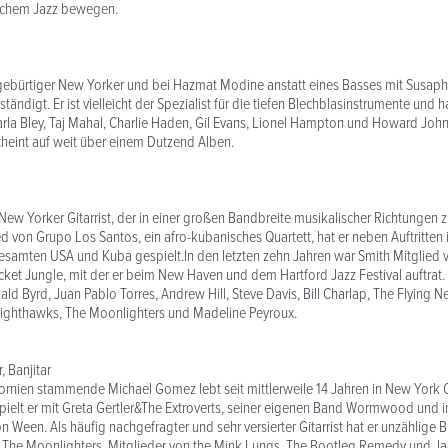
chem Jazz bewegen.
 gebürtiger New Yorker und bei Hazmat Modine anstatt eines Basses mit Susaph
ständigt. Er ist vielleicht der Spezialist für die tiefen Blechblasinstrumente und
Carla Bley, Taj Mahal, Charlie Haden, Gil Evans, Lionel Hampton und Howard J
scheint auf weit über einem Dutzend Alben.
 New Yorker Gitarrist, der in einer großen Bandbreite musikalischer Richtungen z
 von Grupo Los Santos, ein afro-kubanisches Quartett, hat er neben Auftritten
esamten USA und Kuba gespielt.In den letzten zehn Jahren war Smith Mitglied v
ket Jungle, mit der er beim New Haven und dem Hartford Jazz Festival auftrat. 
d Byrd, Juan Pablo Torres, Andrew Hill, Steve Davis, Bill Charlap, The Flying Ne
ighthawks, The Moonlighters und Madeline Peyroux.
r, Banjitar
ornien stammende Michael Gomez lebt seit mittlerweile 14 Jahren in New York 
elt er mit Greta Gertler&The Extroverts, seiner eigenen Band Wormwood und i
n Ween. Als häufig nachgefragter und sehr versierter Gitarrist hat er unzählige 
 The Moonlighters, Mitglieder von the Mink Lungs, The Bootleg Remedy und Jack