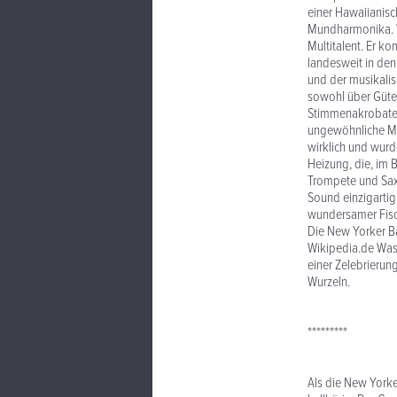
einer Hawaiianisc
Mundharmonika. Wa
Multitalent. Er k
landesweit in den
und der musikalis
sowohl über Güter
Stimmenakrobaten 
ungewöhnliche Mun
wirklich und wurd
Heizung, die, im 
Trompete und Saxo
Sound einzigartig 
wundersamer Fisc
Die New Yorker B
Wikipedia.de Was 
einer Zelebrierun
Wurzeln.
*********
Als die New York