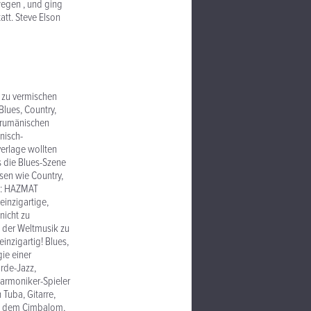
wegen , und ging
att. Steve Elson
 zu vermischen
Blues, Country,
r rumänischen
nisch-
erlage wollten
s die Blues-Szene
ssen wie Country,
lig: HAZMAT
inzigartige,
nicht zu
n der Weltmusik zu
inzigartig! Blues,
gie einer
rde-Jazz,
harmoniker-Spieler
Tuba, Gitarre,
a, dem Cimbalom,