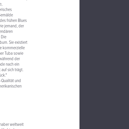
e,
erisches
 Gemälde
 des frühen Blues
wie jemand, der
gendären
 Die
um. Sie existiert
ße kommerzielle
ner Tuba sowie
 während der
nde nach ein
uf sich trägt.
ck."
-Qualität und
merikanischen
haber weltweit