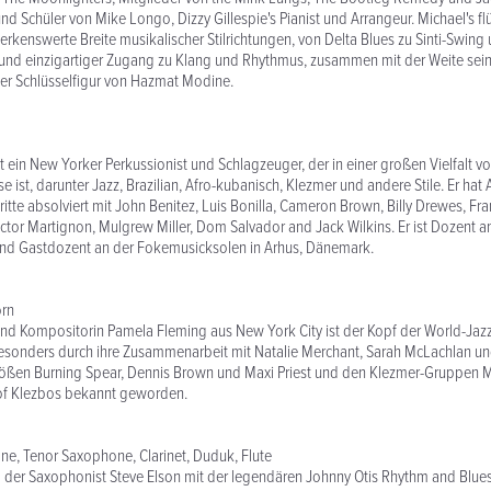
nd Schüler von Mike Longo, Dizzy Gillespie's Pianist und Arrangeur. Michael's fl
rkenswerte Breite musikalischer Stilrichtungen, von Delta Blues zu Sinti-Swing
er und einzigartiger Zugang zu Klang und Rhythmus, zusammen mit der Weite sein
er Schlüsselfigur von Hazmat Modine.
st ein New Yorker Perkussionist und Schlagzeuger, der in einer großen Vielfalt v
e ist, darunter Jazz, Brazilian, Afro-kubanisch, Klezmer und andere Stile. Er ha
itte absolviert mit John Benitez, Luis Bonilla, Cameron Brown, Billy Drewes, Fr
ctor Martignon, Mulgrew Miller, Dom Salvador and Jack Wilkins. Er ist Dozent 
und Gastdozent an der Fokemusicksolen in Arhus, Dänemark.
orn
nd Kompositorin Pamela Fleming aus New York City ist der Kopf der World-Jaz
besonders durch ihre Zusammenarbeit mit Natalie Merchant, Sarah McLachlan un
ßen Burning Spear, Dennis Brown und Maxi Priest und den Klezmer-Gruppen M
 of Klezbos bekannt geworden.
e, Tenor Saxophone, Clarinet, Duduk, Flute
 der Saxophonist Steve Elson mit der legendären Johnny Otis Rhythm and Blues