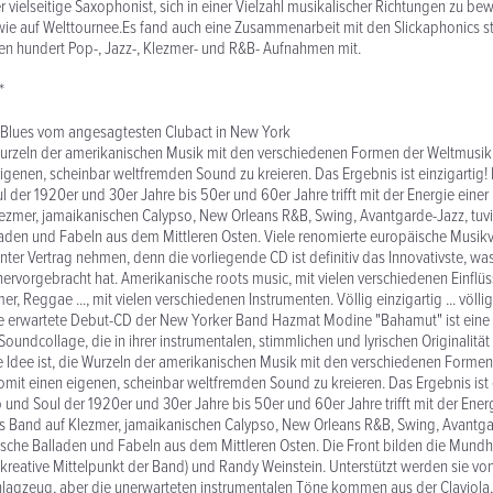
 vielseitige Saxophonist, sich in einer Vielzahl musikalischer Richtungen zu be
wie auf Welttournee.Es fand auch eine Zusammenarbeit mit den Slickaphonics st
en hundert Pop-, Jazz-, Klezmer- und R&B- Aufnahmen mit.
*
-Blues vom angesagtesten Clubact in New York
 Wurzeln der amerikanischen Musik mit den verschiedenen Formen der Weltmusik
igenen, scheinbar weltfremden Sound zu kreieren. Das Ergebnis ist einzigartig! 
l der 1920er und 30er Jahre bis 50er und 60er Jahre trifft mit der Energie eine
ezmer, jamaikanischen Calypso, New Orleans R&B, Swing, Avantgarde-Jazz, tuvi
aden und Fabeln aus dem Mittleren Osten. Viele renomierte europäische Musikv
er Vertrag nehmen, denn die vorliegende CD ist definitiv das Innovativste, wa
 hervorgebracht hat. Amerikanische roots music, mit vielen verschiedenen Einflü
er, Reggae ..., mit vielen verschiedenen Instrumenten. Völlig einzigartig ... völ
 erwartete Debut-CD der New Yorker Band Hazmat Modine "Bahamut" ist eine e
Soundcollage, die in ihrer instrumentalen, stimmlichen und lyrischen Originalität 
Die Idee ist, die Wurzeln der amerikanischen Musik mit den verschiedenen Forme
mit einen eigenen, scheinbar weltfremden Sound zu kreieren. Das Ergebnis ist e
 und Soul der 1920er und 30er Jahre bis 50er und 60er Jahre trifft mit der Ener
s Band auf Klezmer, jamaikanischen Calypso, New Orleans R&B, Swing, Avantga
sche Balladen und Fabeln aus dem Mittleren Osten. Die Front bilden die Mund
eative Mittelpunkt der Band) und Randy Weinstein. Unterstützt werden sie von 
lagzeug, aber die unerwarteten instrumentalen Töne kommen aus der Claviol