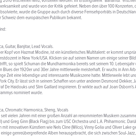
 2010 erscheinen wird, vorstellen werden. Ihr Erstlingswerk "Bahamut" erschie
merksamkeit und wurde von der Kritik gefeiert. Neben den über 100 Konzerten, 
absolvierte, wurde die Gruppe auch durch diverse Fernsehporträts in Deutschlan
er Schweiz dem europäischen Publikum bekannt.
ind:
, Guitar, Banjitar, Lead Vocals.
 Kopf von Hazmat Modine, ist ein künstlerisches Multitalent: er kommt ursprü
unstdozent in New York/USA. Klicken sie auf seinen Namen um einige seiner Bild
rifft, so spielt Schuman die Mundharmonika bereits seit seinem 10. Lebensjahr
en Blues der 1920er und 30er Jahre mittlerweile meisterhaft. Er wuchs in Ann Arbo
ange Zeit eine lebendige und interessante Musikszene hatte. Mittlerweile lebt un
rk City. Er lässt sich in seinem Schaffen von unter anderen Desmond Dekker, 
raf De Haidouks und Slim Gaillard inspirieren. Er wirkte auch auf Joan Osborn's
 Grammys nominiert wurde.
ca, Chromatic Harmonica, Sheng, Vocals
tet seit vielen Jahren mit einer großen Anzahl an renommierten Musikern zusam
ll) und Greg Ginn (Black Flag) bis zum USC Orchestra und L.A. Phiharmonic. Dar
 mit innovativen Künstlern wie Nels Cline (Wilco), Vinny Golia und Oliver Lake 
 einige genreübergreifende Alben herausgebracht, die sich zwischen Soul-Jazz,