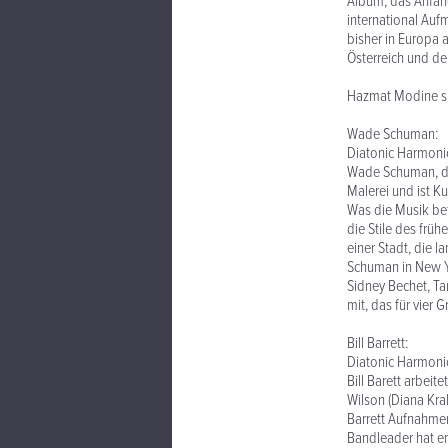
Album, das Anfang
international Auf
bisher in Europa 
Österreich und d
Hazmat Modine s
Wade Schuman:
Diatonic Harmonica
Wade Schuman, der
Malerei und ist K
Was die Musik bet
die Stile des früh
einer Stadt, die l
Schuman in New Yo
Sidney Bechet, Ta
mit, das für vier
Bill Barrett:
Diatonic Harmoni
Bill Barett arbei
Wilson (Diana Kra
Barrett Aufnahmen
Bandleader hat er