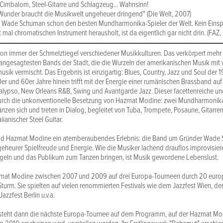
imbalom, Steel-Gitarre und Schlagzeug... Wahnsinn!
n Wunder braucht die Musikwelt ungeheuer dringend" (Die Welt, 2007)
ten Wade Schuman schon den besten Mundharmonika-Spieler der Welt. Kein Einspr
 mal chromatischen Instrument herausholt, ist da eigentlich gar nicht drin. (FAZ
on immer der Schmelztiegel verschiedener Musikkulturen. Das verkörpert mehr
angesagtesten Bands der Stadt, die die Wurzeln der amerikanischen Musik mit
sik vermischt. Das Ergebnis ist einzigartig: Blues, Country, Jazz und Soul der 
0er und 60er Jahre hinein trifft mit der Energie einer rumänischen Brassband auf
lypso, New Orleans R&B, Swing und Avantgarde Jazz. Dieser facettenreiche und
urch die unkonventionelle Besetzung von Hazmat Modine: zwei Mundharmonik
nzen sich und treten in Dialog, begleitet von Tuba, Trompete, Posaune, Gitarren
ianischer Steel Guitar.
ind Hazmat Modine ein atemberaubendes Erlebnis: die Band um Gründer Wade
eheurer Spielfreude und Energie. Wie die Musiker lachend drauflos improvisiere
ügeln und das Publikum zum Tanzen bringen, ist Musik gewordene Lebenslust.
mat Modine zwischen 2007 und 2009 auf drei Europa-Tourneen durch 20 euro
turm. Sie spielten auf vielen renommierten Festivals wie dem Jazzfest Wien,
azzfest Berlin u.v.a.
 steht dann die nächste Europa-Tournee auf dem Programm, auf der Hazmat Mod