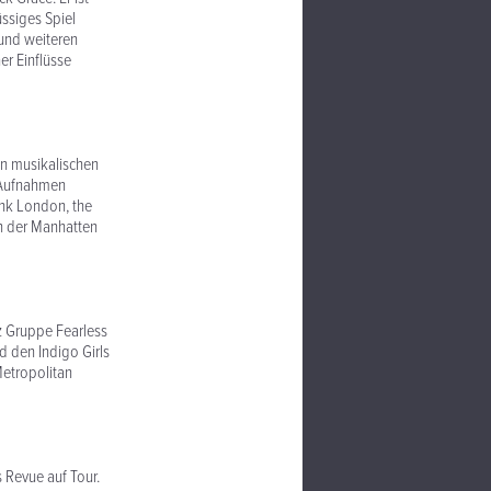
üssiges Spiel
 und weiteren
er Einflüsse
on musikalischen
t Aufnahmen
ank London, the
an der Manhatten
z Gruppe Fearless
d den Indigo Girls
etropolitan
 Revue auf Tour.