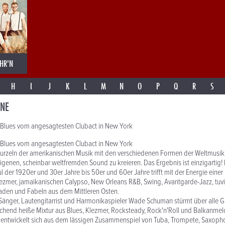
HR'N
H
I
J
K
L
M
N
O
P
Q
R
S
NE
-Blues vom angesagtesten Clubact in New York
-Blues vom angesagtesten Clubact in New York
 Wurzeln der amerikanischen Musik mit den verschiedenen Formen der Weltmusik
igenen, scheinbar weltfremden Sound zu kreieren. Das Ergebnis ist einzigartig! 
l der 1920er und 30er Jahre bis 50er und 60er Jahre trifft mit der Energie eine
ezmer, jamaikanischen Calypso, New Orleans R&B, Swing, Avantgarde-Jazz, tuvi
aden und Fabeln aus dem Mittleren Osten.
Sänger, Lautengitarrist und Harmonikaspieler Wade Schuman stürmt über alle G
chend heiße Mixtur aus Blues, Klezmer, Rocksteady, Rock'n'Roll und Balkanmelo
ntwickelt sich aus dem lässigen Zusammenspiel von Tuba, Trompete, Saxophon