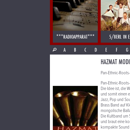
***RADIOAPPARAT***
5/8ERL IN E
A
B
C
D
E
F
G
HAZMAT MODI
Pan-Ethnic-Roots
Pan-Ethnic-Roots
Die Idee ist, die
und somit einen e
Jazz, Pop und Sou
Brass Band auf Kl
mongolische Ball
Die Kultband um 
und braut eine ko
kompakte Sound e