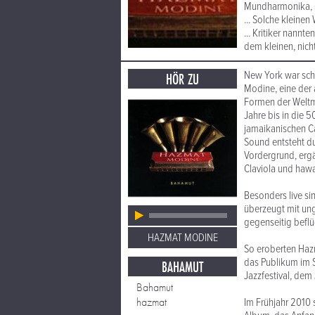
Mundharmonika, C
... Solche kleine
... Kritiker nann
dem kleinen, nicht
New York war sch
HÖR ZU
Modine, eine der 
Formen der Weltmu
Jahre bis in die 5
jamaikanischen Ca
Sound entsteht d
Vordergrund, ergä
Claviola und hawai
Besonders live s
überzeugt mit ung
gegenseitig befl
HAZMAT MODINE
So eroberten Haz
das Publikum im S
BAHAMUT
Jazzfestival, dem J
Bahamut
hazmat
Im Frühjahr 2010