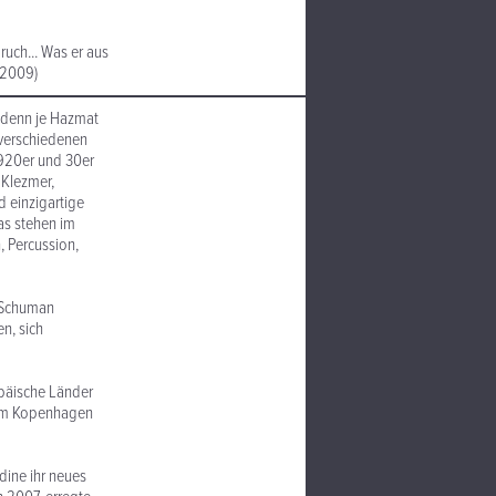
uch... Was er aus
, 2009)
 denn je Hazmat
 verschiedenen
1920er und 30er
 Klezmer,
 einzigartige
as stehen im
, Percussion,
 Schuman
n, sich
päische Länder
 dem Kopenhagen
ine ihr neues