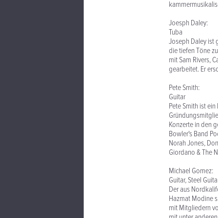
kammermusikalis
Joesph Daley:
Tuba
Joseph Daley ist
die tiefen Töne zu
mit Sam Rivers, 
gearbeitet. Er er
Pete Smith:
Guitar
Pete Smith ist ein
Gründungsmitglied
Konzerte in den g
Bowler's Band Poc
Norah Jones, Donal
Giordano & The N
Michael Gomez:
Guitar, Steel Guita
Der aus Nordkalif
Hazmat Modine spi
mit Mitgliedern vo
mit unter anderen