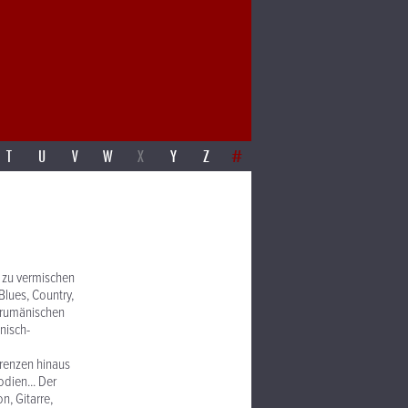
T
U
V
W
X
Y
Z
#
 zu vermischen
Blues, Country,
r rumänischen
nisch-
renzen hinaus
dien... Der
, Gitarre,