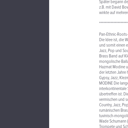
Später begann der
z.B. mit David Bo
wirkte auf mehrer
********************
Pan-Ethnic-Roots
Die Idee ist, die
und somit einen e
Jazz, Pop und Sou
Brass Band auf Kl
mongolische Ball
Hazmat Modine unt
der letzten Jahre
Gypsy, Jazz, Klezm
MODINE Die lange
interkontinentale 
übertreffen ist. 
vermischen und so
Country, Jazz, Pop
rumänischen Bras
tuvinisch-mongoli
Wade Schumann (kr
Trompete und Sch