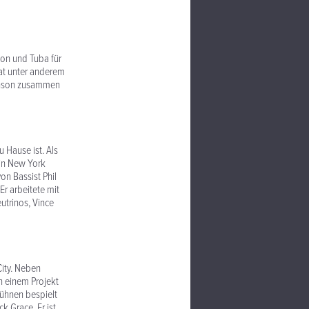
on und Tuba für
 hat unter anderem
ohnson zusammen
u Hause ist. Als
 in New York
on Bassist Phil
Er arbeitete mit
utrinos, Vince
City. Neben
n einem Projekt
Bühnen bespielt
 Grace. Er ist