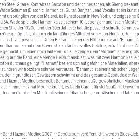
hen Steel-Gitarre, Kontrabass-Saxofon und der chinesischen, als Sheng bekannt
de Schuman (Diatonic Harmonica, Guitar, Banjitar, Lead Vocals) ist ein künstl
ommt ursprünglich von der Malerei, ist Kunstdozent in New York und zeigt seine
 USA. Wade spielt die Harmonika seit seinem 10. Lebensjahr und ist ein Meister
chen Stile der 1920er und der 30er Jahre. Er hat die passend schroffe Stimme, 
züge gehüpft ist, als auch ein langjähriges Mitglied von Huun-Huur-Tu, den le
aus Tuva, gewesen ist. Deren Beitrag ist einer der Höhepunkte auf "Bahamut".
dharmonika auf dem Cover ist kein fantasievolles Gebilde, extra für dieses Alb
e gemacht, um einen noch lauteren Ton zu erzeugen. Ein "Modine" ist eine gro
Bezug auf die Band, eine Menge Heißluft ausbläst, was mit zwei Harmonikas, ei
fon durchaus gelingt. "Hazmat" bezieht sich auf gefährliche Materialien, aber
ist, hören wir trotzdem sehr viel vertrautes. "Bahamut ist einer arabischen Lege
h, der in grundlosen Gewässern schwimmt und das gesamte Gebäude der Welt a
and Hazmat Modine beschreibt Bahamut in einem außergewöhnlichen Musikstü
auch immer Hazmat Modine kreiert, es ist ein Garant für viel Spaß mit Ohrwurm
g der amerikanischen Musik mit seinen afrikanischen, europäischen und lateina
er Band Hazmat Modine 2007 ihr Debütalbum veröffentlicht, werden Blues-Lieb