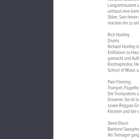
Langzeitstudent u
umfasst eine beme
Stilen. Sein fein
machen ihn zu ein
Rich Huntley:
Drums
Richard Huntley i
Einflüssen zu Haus
gemacht und Auftr
Kleztraphobix, He
School of Music 
Pam Fleming:
Trumpet, Flugelh
Die Trompeterin u
Dreamer. Sie ist 
sowie Reggae-Grö
Klezmer und Isle
Steve Elson:
Baritone Saxophon
Als Teenager ging