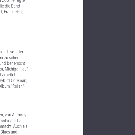
n 2007, erregte
die die Band
d, Frankreich,
nglich von der
er zu sehen.
 und beherrscht
r, Michigan, auf,
d arbeitet
Jaybird Coleman,
 Album "Relish"
men, von Anthony
überhinaus hat
gemacht. Auch als
 Blues und