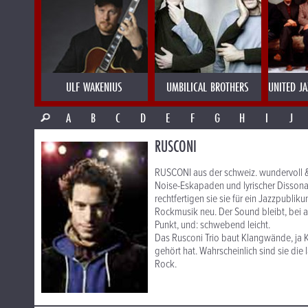
ULF WAKENIUS
UMBILICAL BROTHERS
UNITED J
A
B
C
D
E
F
G
H
I
J
RUSCONI
RUSCONI aus der schweiz. wundervoll &
Noise-Eskapaden und lyrischer Dissona
rechtfertigen sie sie für ein Jazzpubli
Rockmusik neu. Der Sound bleibt, bei a
Punkt, und: schwebend leicht.
Das Rusconi Trio baut Klangwände, ja K
gehört hat. Wahrscheinlich sind sie die 
Rock.