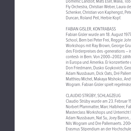
Domenic Landolf, Mats Eser, Malia, Tob
Fly Orchestra, Christian Weber, Laura 
Schenker, Christian von Kaphengst, Peter
Duncan, Roland Peil, Herbie Kopf.
FABIAN GISLER, KONTRABASS
Fabian Gisler wurde am 18. August 1977
School, Bern bei Peter Frei, Reggie Joh
Workshops mit Ray Brown, George Gru
des Förderpreises des ‹generations – i
contest› in Bern. Von 2000–2002 zählte 
in Europa und Amerika. Er konzertierte u
Don Friedmann, Dusko Goykovich, Geor
Adam Nussbaum, Dick Oats, Dré Pallema
Matthieu Michel, Makaya Ntshoko, Andy 
Wogram. Fabian Gisler spielt regelmäss
CLAUDIO STRÜBY, SCHLAGZEUG
Claudio Strüby wurde am 23. Februar 1
Norbert Pfammatter, Marc Halbheer, Fab
Masterclass Workshops und Unterricht be
Adam Nussbaum, Nat Su, Joey Barron, J
Nils Wogram und Dre Pallemaerts. 2004 
Erasmus Stipendium an der Hochschule fü