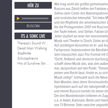
Wie mag wohl der größte gemeinsame N
HÖR ZU
Rusconi aus Zürich helfen der Fantasie
Getreu dem Credo des Namenspatrons St
und rockistischer Intensität. "Ich lieb
und der Rhythmik der amerikanischen Jaz
RUSCONI
Als die Protagonisten 2001 mit Ruscon
der Taufe heben, sind Stefan, Fabian Gi
ITS A SONIC LIVE
Jeder studiert an einer der renommier
Musik und Theater in Zürich, Gisler an
Theresa's Sound World
Auf unzähligen Konzerten im In- und Aus
Dead Man Walking
Fachpresse. Insbesondere die Berufskr
Stadtmitte
dem klassischen Jazz-Trio-Format mit 
Schizophrenia
"Dicht, fließend und dennoch durchzogen
Hits of Sunshine (for Allen Ginsberg)
schafft diese Musik das, was den auße
das Jazzpodium auf den Punkt. "Dieses 
jedem sein Recht lässt, findet es zu si
Musik zeitigt", lobhudelt auch die Neue
Kein Wunder, dass diese Vorschusslorbe
irgendwann auch auf die naturgemäß eh
und nimmt Rusconi bereits für deren dri
Die drei Wunderkinder brillieren im Zug
u.a. in Aalen, Karlsruhe, Berlin und 
von Til Brönner. Stets zwischer ungezähm