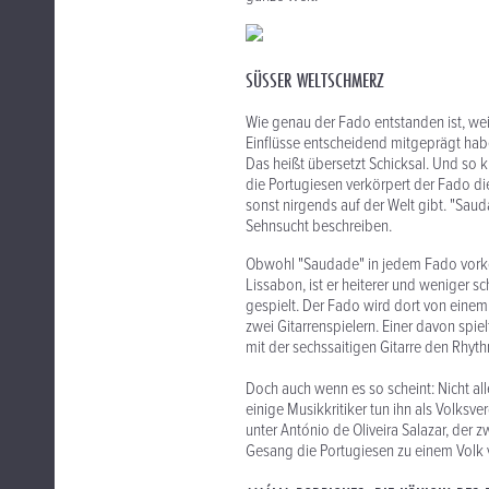
SÜSSER WELTSCHMERZ
Wie genau der Fado entstanden ist, weiß
Einflüsse entscheidend mitgeprägt habe
Das heißt übersetzt Schicksal. Und so 
die Portugiesen verkörpert der Fado di
sonst nirgends auf der Welt gibt. "Sa
Sehnsucht beschreiben.
Obwohl "Saudade" in jedem Fado vorkom
Lissabon, ist er heiterer und weniger 
gespielt. Der Fado wird dort von einem
zwei Gitarrenspielern. Einer davon spiel
mit der sechssaitigen Gitarre den Rhyt
Doch auch wenn es so scheint: Nicht all
einige Musikkritiker tun ihn als Volks
unter António de Oliveira Salazar, der 
Gesang die Portugiesen zu einem Volk 