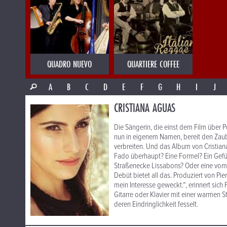
QUADRO NUEVO
QUARTIERE COFFEE
A
B
C
D
E
F
G
H
I
J
CRISTIANA AGUAS
Die Sängerin, die einst dem Film über P
nun in eigenem Namen, bereit den Zaub
verbreiten. Und das Album von Cristiana
Fado überhaupt? Eine Formel? Ein Gefüh
Straßenecke Lissabons? Oder eine vom 
Debüt bietet all das. Produziert von Pi
mein Interesse geweckt.“, erinnert sich
Gitarre oder Klavier mit einer warmen 
deren Eindringlichkeit fesselt.