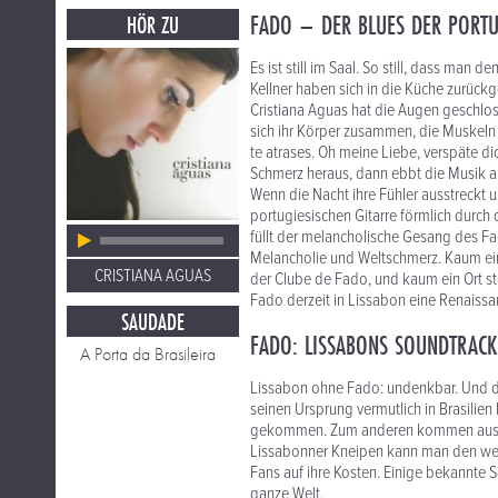
FADO – DER BLUES DER PORTU
HÖR ZU
Es ist still im Saal. So still, dass man
Kellner haben sich in die Küche zurück
Cristiana Aguas hat die Augen geschlos
sich ihr Körper zusammen, die Muskeln 
te atrases. Oh meine Liebe, verspäte dich
Schmerz heraus, dann ebbt die Musik a
Wenn die Nacht ihre Fühler ausstreckt 
portugiesischen Gitarre förmlich durch
füllt der melancholische Gesang des F
Melancholie und Weltschmerz. Kaum ein 
CRISTIANA AGUAS
der Clube de Fado, und kaum ein Ort st
Fado derzeit in Lissabon eine Renaissa
SAUDADE
FADO: LISSABONS SOUNDTRACK
A Porta da Brasileira
Lissabon ohne Fado: undenkbar. Und da
seinen Ursprung vermutlich in Brasilie
gekommen. Zum anderen kommen aus Por
Lissabonner Kneipen kann man den we
Fans auf ihre Kosten. Einige bekannte
ganze Welt.