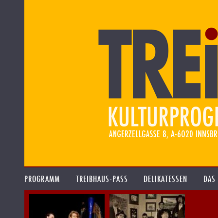
PROGRAMM
TREIBHAUS-PASS
DELIKATESSEN
DAS