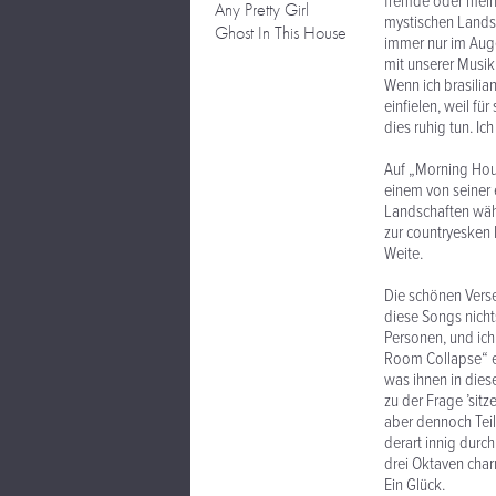
fremde oder meine 
Any Pretty Girl
mystischen Landsc
Ghost In This House
immer nur im Auge
mit unserer Musik
Wenn ich brasilia
einfielen, weil fü
dies ruhig tun. I
Auf „Morning Hour
einem von seiner 
Landschaften wäh
zur countryesken 
Weite.
Die schönen Verse
diese Songs nicht
Personen, und ich
Room Collapse“ ei
was ihnen in dies
zu der Frage ’sit
aber dennoch Teil
derart innig durc
drei Oktaven char
Ein Glück.