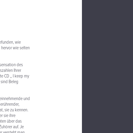
gefunden, wie
 hervor wie selten
ssensation des
fszahlen Ihrer
tte CD „ I keep my
 sind Beleg
e, einnehmende und
berührender,
t, sie zu kennen.
r sie ihre
hten über das
uhörer auf. Je
r versteht man.