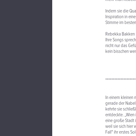
Indem sie die Qua
Inspiration in ein
Stimme im besten 
Rebekka Bakken sc
Ihre Songs sprech
nicht nur das Gef
kein bisschen we
********************
In einem kleinen 
gerade der Nabel 
kehrte sie schlie
entdeckte. „Wien i
eine große Stadt 
weil sie sich hie
Fall" ihr erstes S