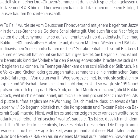
 adelt sie mit einer Drei-Oktaven-Stimme, mit der sie sich spielerisch gelassen
k, Jazz und R & B hin- und herbewegen kann. Und das eben mit jenem Erfolg, der
ll ausverkauften Konzerten auszahlt.
How To Fall“ wurde sie vom Deutschen Phonoverband mit jenem begehrten Jazz
r in der Jazz-Branche als Goldene Schallplatte gilt. Und auch für das Nachfolge
selten die Lobeshymnen nur so auf sie herunter, schrieb das deutsche Fachma
Bakken reißt musikalisch Horizonte auf, die vom Mittleren Westen der USA bis 
ndinavischen Seelenlandschaften reichen.“ So raketenhaft sich somit Bakkens K
Jahren entwickelt hat, so hat sie hart dafür gearbeitet. Sie begann zunächst mit
hr bereits als Kind die Vorliebe für den Gesang entwickelte, brachte sie sich das
ch begleiten zu können. Im Teenager-Alter kam dann schließlich der Stilbruch. N
 Volks- und Kirchenlieder gesungen hatte, sammelte sie in einheimischen Band
Rock-Erfahrungen. Von da an war ihr Weg vorgezeichnet, konnte sie selbst ein
sophie und Wirtschaft davon nicht mehr abbringen. Und so wagte sie 1994 auc
roßen Teich. "Ich ging nach New York, um dort Musik zu machen.", blickt Bakk
chock, weil mich niemand anrief, um mich zu einem großen Star zu machen. Al
nd putzte fünfmal täglich meine Wohnung. Bis ich merkte, dass ich etwas dafür 
Leben will." So begann plötzlich nun die Komponistin und Texterin Rebekka Ba
 es mir Spaß machte. Nicht, weil ich es anderen zeigen oder vorlesen wollte, sond
danken schreibend ´erforschen´ wollte", sagt sie. "Es ist so, dass ich mich dem
mich ihm öffne. Ich forciere nichts, lasse es einfach geschehen. Die Dinge komm
o war es nur noch eine Frage der Zeit, wann jemand auf dieses Naturtalent au
 Music bot Rebekka Bakken an, ihr eigenes Material aufzunehmen. Sowohl auf 