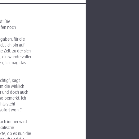
t: Die
pfen noch
gaben, für die
, „ich bin auf
 Zeit, zu der sich
t, ein wundervoller
en, ich mag das
chtig“, sagt
m die wirklich
er und doch auch
so bemerkt. Ich
hts steht
sofort wohl.“
 Noch immer wird
kalische
rte, ob es nun die