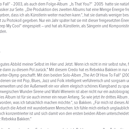
o Fall“ - 2003, als auch dem Folge-Album „Is That You?“ 2005 hatte sie natürl
iker zur Seite. „Die Produktion des zweiten Albums hat eine Menge Energie fre
geben, dass ich als Künstlerin weiter machen kann.“, hat sie damals weniger be
rt zu Protokoll gegeben. Nur ein Jahr später hat sie mit dieser freigesetzten Energ
Keep My Cool“ eingespielt – und hat als Künstlerin, als Sängerin und Komponisti
den.
“
 gutes Abbild meiner Selbst im Hier und Jetzt. Wenn ich nicht in mir selbst ruhe, 
be dann zu diesem Pol zurück." Mit diesem Credo hat es Rebekka Bakken in nur 
iter-Olymp geschafft. Mit den beiden Solo-Alben „The Art Of How To Fall“ (200
 denen sie mit Pop, Blues, Jazz und Folk intelligent verführerisch und sorgsam
nnenwelten und der Außenwelt ein vor allem elegisch schönes Klangband zu sp
wegischen Wunder-Sirene und Wahl-Wienerin ist aber nicht nur ein autobiogra
s Album ist für sie auch immer ein neuer Anfang. So wie jetzt ihr drittes Album
eworden, was ich tatsächlich machen möchte.“, so Bakken. „Für mich ist dieses Al
n durch die Arbeit mit wunderbaren Menschen. Ich fühle mich einfach unglaublich
ch konzentrierter ist und sich damit von den ersten beiden Alben unterscheidet,
z Rebekka Bakken.“