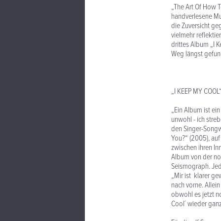
„The Art Of How T
handverlesene Mus
die Zuversicht ge
vielmehr reflektie
drittes Album „I 
Weg längst gefun
„I KEEP MY COOL
„Ein Album ist ein
unwohl - ich stre
den Singer-Songwr
You?“ (2005), auf
zwischen ihren I
Album von der nor
Seismograph. Jede
„Mir ist klarer g
nach vorne. Allei
obwohl es jetzt no
Cool´ wieder gan