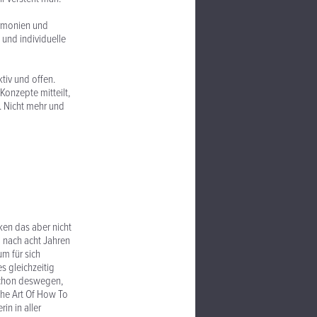
armonien und
e und individuelle
tiv und offen.
Konzepte mitteilt,
n. Nicht mehr und
ken das aber nicht
d nach acht Jahren
m für sich
s gleichzeitig
 schon deswegen,
The Art Of How To
in in aller