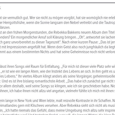
S
 sie vermutlich gut. Wer sie nicht zu mögen vorgibt, hat sie womöglich nie erleb
r Herrgottsfrühe, wenn die Sonne langsam den Nebel vertreibt und die Tautro
länzen.
st an den frühen Morgenstunden, die Rebekka Bakkens neuem Album den Titel 
nders? Ein morgendlicher Anruf soll Klärung bringen. „Oh“, antwortet sie lachend
 ganz unvorbereitet zu dieser Tageszeit“. Nach einer kurzen Pause: „Das ist jene
 mit Impressionen angefüllt hat. Wenn dein Geist also noch jungfräulich da lieg
mmt aus einem bestimmten Nichts und hat seine Geheimnisse noch nicht verlor
sst ihren Songs viel Raum für Entfaltung. „Für mich ist dieser viele Platz sehr wi
r ist wie ein langer Atem, wie der Instinkt des Lebens an sich. In ihm geht es u
es Lebens.“ Ihr viertes Album klingt anders als seine Vorgänger, geheimnisvoll
 Und es ist ihre bislang romantischste Arbeit. „Das habe ich zunächst gar nicht 
 allem deshalb, weil seine Songs so klingen, wie ich sie geschrieben habe. Nic
hnen, ich habe ihnen nicht allzu viel angetan, vielmehr fühlte ich mich mit ihnen 
in lange in New York und Wien lebte, malt reizvolle Kontraste in ihr Schaffen.
eimatlandes gern mit Klischees versehen. Aber Rebekka sieht sich nicht als musi
n, „Ich hatte niemals das Gefühl, dass meine Umgebung mich allzu sehr inspirie