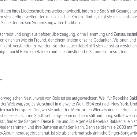
litäten ihres Liederschreibens weiterentwickelt, indem sie Spaß mit Gesangsh
em sich stetig erweiternden musikalischen Kontext findet, zeigt sie sich als stark
Sinne der großen Singer/Songwriter-Tradition.
hreibt und singt aus tiefster Überzeugung, ohne Hemmung und Zensur, instink
en einen an wie ein Freund, der einem, indem er seine Gedanken, Visionen und 
ühl gibt, verstanden zu werden, sondern auch dabei hilft sich selbst zu verstehe
niger macht Rebekka Bakken und ihre künstlerische Stimme so besonders.
**
norwegischen Nest unweit von Oslo ist sie aufgewachsen. Weil für Rebekka Bak
der Welt war, zog es sie schnell in die weite Welt. 1994 erst nach New York. Un
ßlich nach Europa zurück, wo sie unter den Metropolen Wien als neuen Lebensrau
st eine sehr schöne Stadt, sehr angenehm und sehr still und ruhig, selbst wenn e
ist.", findet die Sängerin. Diese Ruhe und Stille genießt Rebekka Bakken allein
r wieder sammeln und ihre Batterien aufladen kann. Denn seitdem sie 2003 mit "
olo-Album herausgebracht hat, ist sie als charismatisch-sinnliche Singer-Songwriter