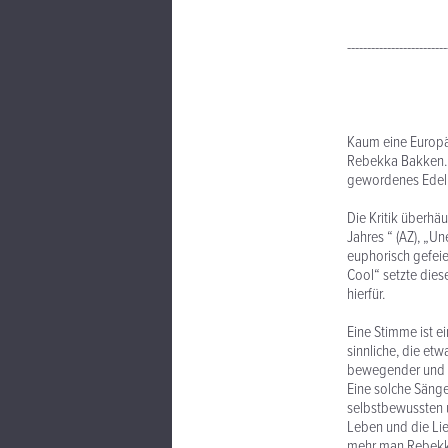
-------------------------
Kaum eine Europäi
Rebekka Bakken. I
gewordenes Edelm
Die Kritik überhäu
Jahres “ (AZ), „Un
euphorisch gefeie
Cool“ setzte dies
hierfür.
Eine Stimme ist e
sinnliche, die etw
bewegender und we
Eine solche Sänger
selbstbewussten u
Leben und die Li
mehr man Rebekka