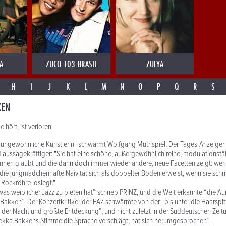
A
ZUCO 103 BRASIL
ZULYA
H
I
J
K
L
M
N
O
P
Q
R
S
KEN
e hört, ist verloren
 ungewöhnliche Künstlerin" schwärmt Wolfgang Muthspiel. Der Tages-Anzeiger 
 aussagekräftiger: "Sie hat eine schöne, außergewöhnlich reine, modulationsfä
nnen glaubt und die dann doch immer wieder andere, neue Facetten zeigt: wenn
ie jungmädchenhafte Naivität sich als doppelter Boden erweist, wenn sie schne
 Rockröhre loslegt."
 was weiblicher Jazz zu bieten hat” schrieb PRINZ, und die Welt erkannte “die Au
kken”. Der Konzertkritiker der FAZ schwärmte von der “bis unter die Haarspit
 der Nacht und größte Entdeckung”, und nicht zuletzt in der Süddeutschen Zeitu
kka Bakkens Stimme die Sprache verschlägt, hat sich herumgesprochen”.