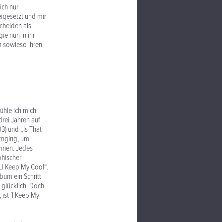
ich nur
igesetzt und mir
scheiden als
ie nun in ihr
n sowieso ihren
fühle ich mich
drei Jahren auf
3) und „Is That
 umging, um
annen. Jedes
phischer
 „I Keep My Cool“.
bum ein Schritt
 glücklich. Doch
 ist ´I Keep My