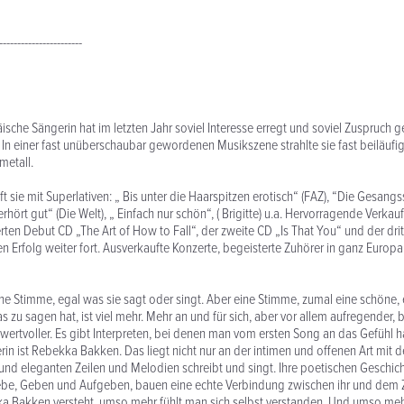
-----------------------
sche Sängerin hat im letzten Jahr soviel Interesse erregt und soviel Zuspruch 
n einer fast unüberschaubar gewordenen Musikszene strahlte sie fast beiläufig
etall.
ft sie mit Superlativen: „ Bis unter die Haarspitzen erotisch“ (FAZ), “Die Gesang
erhört gut“ (Die Welt), „ Einfach nur schön“, ( Brigitte) u.a. Hervorragende Verkau
rten Debut CD „The Art of How to Fall“, der zweite CD „Is That You“ und der dri
en Erfolg weiter fort. Ausverkaufte Konzerte, begeisterte Zuhörer in ganz Europa
ine Stimme, egal was sie sagt oder singt. Aber eine Stimme, zumal eine schön
as zu sagen hat, ist viel mehr. Mehr an und für sich, aber vor allem aufregender, 
rtvoller. Es gibt Interpreten, bei denen man vom ersten Song an das Gefühl ha
in ist Rebekka Bakken. Das liegt nicht nur an der intimen und offenen Art mit de
nd eleganten Zeilen und Melodien schreibt und singt. Ihre poetischen Geschic
ebe, Geben und Aufgeben, bauen eine echte Verbindung zwischen ihr und dem Z
 Bakken versteht, umso mehr fühlt man sich selbst verstanden. Und umso meh