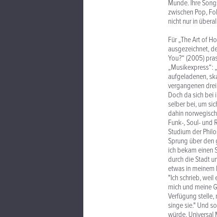
Munde. Ihre Songs
zwischen Pop, Fol
nicht nur in übera
Für „The Art of 
ausgezeichnet, de
You?“ (2005) pras
„Musikexpress“: „
aufgeladenen, ska
vergangenen drei 
Doch da sich bei i
selber bei, um si
dahin norwegische
Funk-, Soul- und 
Studium der Philo
Sprung über den g
ich bekam einen S
durch die Stadt u
etwas in meinem 
"Ich schrieb, weil
mich und meine Ge
Verfügung stelle, 
singe sie." Und s
würde. Universal