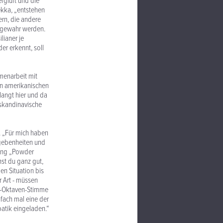
ergluft und die
ekka, „entstehen
ern, die andere
t gewahr werden.
lianer je
der erkennt, soll
mmenarbeit mit
 in amerikanischen
angt hier und da
 skandinavische
. „Für mich haben
Begebenheiten und
Song „Powder
st du ganz gut,
en Situation bis
r Art - müssen
ei-Oktaven-Stimme
nfach mal eine der
atik eingeladen.“