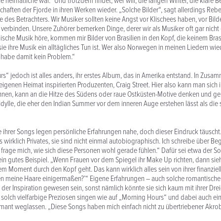
heimatliche war.“ Und trotzdem findet, wer will, die langen Winter, die klare B
haften der Fjorde in ihren Werken wieder. „Solche Bilder“, sagt allerdings Reb
 des Betrachters. Wir Musiker sollten keine Angst vor Klischees haben, vor Bild
 verbinden. Unsere Zuhörer bemerken Dinge, derer wir als Musiker oft gar nich
nische Musik höre, kommen mir Bilder von Brasilien in den Kopf, die keinem Brasi
r sie ihre Musik ein alltägliches Tun ist. Wer also Norwegen in meinen Liedern wie
ch habe damit kein Problem.“
s“ jedoch ist alles anders, ihr erstes Album, das in Amerika entstand. In Zusa
eigenen Heimat inspirierten Produzenten, Craig Street. Hier also kann man sich
nen, kann an die Hitze des Südens oder raue Ostküsten-Motive denken und gel
Idylle, die eher den Indian Summer vor dem inneren Auge erstehen lässt als die
 ihrer Songs legen persönliche Erfahrungen nahe, doch dieser Eindruck täuscht
s wirklich Privates, sie sind nicht einmal autobiographisch. Ich schreibe über 
 frage mich, wie sich diese Personen wohl gerade fühlen.“ Dafür sei etwa der 
n gutes Beispiel. „Wenn Frauen vor dem Spiegel ihr Make Up richten, dann sieh
em Moment durch den Kopf geht. Das kann wirklich alles sein von ihrer finanziell
zen meine Haare einigermaßen?’“ Eigene Erfahrungen – auch solche romantische
 der Inspiration gewesen sein, sonst nämlich könnte sie sich kaum mit ihrer Dr
h solch vielfarbige Preziosen singen wie auf „Morning Hours“ und dabei auch ei
mant weglassen. „Diese Songs haben mich einfach nicht zu übertriebener Akrob