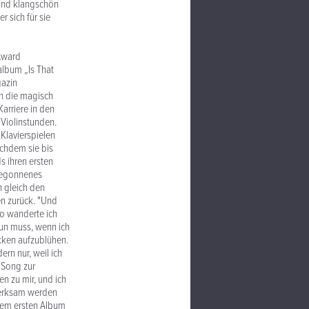
 und klangschön
 sich für sie
Award
album „Is That
gazin
in die magisch
arriere in den
 Violinstunden.
 Klavierspielen
achdem sie bis
s ihren ersten
 begonnenes
h gleich den
en zurück. "Und
so wanderte ich
tun muss, wenn ich
kken aufzublühen.
ern nur, weil ich
 Song zur
en zu mir, und ich
fmerksam werden
dem ersten Album