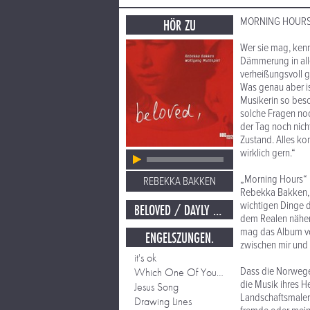
MORNING HOUR
HÖR ZU
Wer sie mag, kennt
Dämmerung in alle
verheißungsvoll g
Was genau aber i
Musikerin so beso
solche Fragen noch
der Tag noch nicht
Zustand. Alles ko
wirklich gern.“
„Morning Hours“ lä
REBEKKA BAKKEN
Rebekka Bakken, „e
wichtigen Dinge d
BELOVED / DAYLY MIRROR
dem Realen näher.
mag das Album vor
ENGELSZUNGEN.
zwischen mir und i
it's ok
Dass die Norweger
Which One Of Your Lovers
die Musik ihres H
Jesus Song
Landschaftsmaleri
Drawing Lines