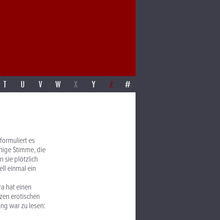
T
U
V
W
X
Y
Z
#
formuliert es
hige Stimme, die
 sie plötzlich
ll einmal ein
ra hat einen
zen erotischen
ng war zu lesen: