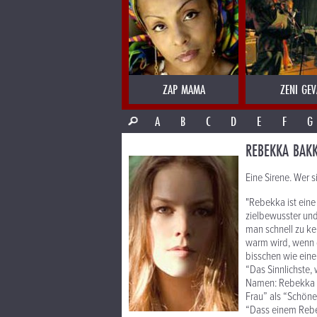
ZAP MAMA
ZENI GEV
A
B
C
D
E
F
G
REBEKKA BAK
Eine Sirene. Wer si
"Rebekka ist eine
zielbewusster und
man schnell zu ke
warm wird, wenn d
bisschen wie eine
“Das Sinnlichste,
Namen: Rebekka Ba
Frau” als “Schöne
“Dass einem Rebe