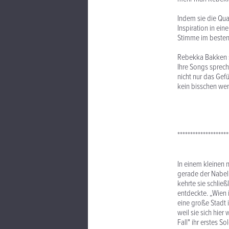
Indem sie die Qua
Inspiration in ein
Stimme im besten 
Rebekka Bakken sc
Ihre Songs sprech
nicht nur das Gef
kein bisschen we
********************
In einem kleinen 
gerade der Nabel 
kehrte sie schlie
entdeckte. „Wien i
eine große Stadt 
weil sie sich hie
Fall" ihr erstes S