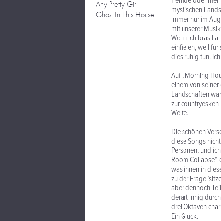
fremde oder meine 
Any Pretty Girl
mystischen Landsc
Ghost In This House
immer nur im Auge
mit unserer Musik
Wenn ich brasilia
einfielen, weil fü
dies ruhig tun. I
Auf „Morning Hour
einem von seiner 
Landschaften wäh
zur countryesken 
Weite.
Die schönen Verse
diese Songs nicht
Personen, und ich
Room Collapse“ ei
was ihnen in dies
zu der Frage ’sit
aber dennoch Teil
derart innig durc
drei Oktaven char
Ein Glück.