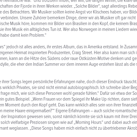
heimatliche war.“ Und trotzdem findet, wer will, die langen Winter, die klare B
haften der Fjorde in ihren Werken wieder. „Solche Bilder“, sagt allerdings Reb
 des Betrachters. Wir Musiker sollten keine Angst vor Klischees haben, vor Bild
 verbinden. Unsere Zuhörer bemerken Dinge, derer wir als Musiker oft gar nich
nische Musik höre, kommen mir Bilder von Brasilien in den Kopf, die keinem Brasi
r sie ihre Musik ein alltägliches Tun ist. Wer also Norwegen in meinen Liedern wie
ch habe damit kein Problem.“
s“ jedoch ist alles anders, ihr erstes Album, das in Amerika entstand. In Zusa
eigenen Heimat inspirierten Produzenten, Craig Street. Hier also kann man sich
nen, kann an die Hitze des Südens oder raue Ostküsten-Motive denken und gel
Idylle, die eher den Indian Summer vor dem inneren Auge erstehen lässt als die
 ihrer Songs legen persönliche Erfahrungen nahe, doch dieser Eindruck täuscht
s wirklich Privates, sie sind nicht einmal autobiographisch. Ich schreibe über 
 frage mich, wie sich diese Personen wohl gerade fühlen.“ Dafür sei etwa der 
n gutes Beispiel. „Wenn Frauen vor dem Spiegel ihr Make Up richten, dann sieh
em Moment durch den Kopf geht. Das kann wirklich alles sein von ihrer finanziell
zen meine Haare einigermaßen?’“ Eigene Erfahrungen – auch solche romantische
 der Inspiration gewesen sein, sonst nämlich könnte sie sich kaum mit ihrer Dr
h solch vielfarbige Preziosen singen wie auf „Morning Hours“ und dabei auch ei
mant weglassen. „Diese Songs haben mich einfach nicht zu übertriebener Akrob