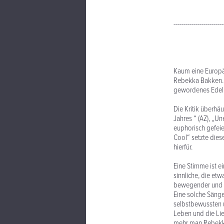
-------------------------
Kaum eine Europäi
Rebekka Bakken. I
gewordenes Edelm
Die Kritik überhäu
Jahres “ (AZ), „Un
euphorisch gefeie
Cool“ setzte dies
hierfür.
Eine Stimme ist e
sinnliche, die etw
bewegender und we
Eine solche Sänger
selbstbewussten u
Leben und die Li
mehr man Rebekka