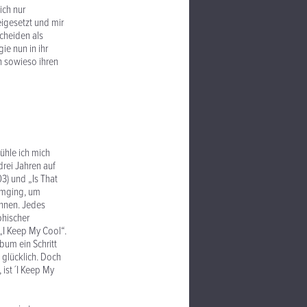
ich nur
igesetzt und mir
scheiden als
ie nun in ihr
n sowieso ihren
fühle ich mich
drei Jahren auf
3) und „Is That
 umging, um
annen. Jedes
phischer
 „I Keep My Cool“.
bum ein Schritt
 glücklich. Doch
 ist ´I Keep My