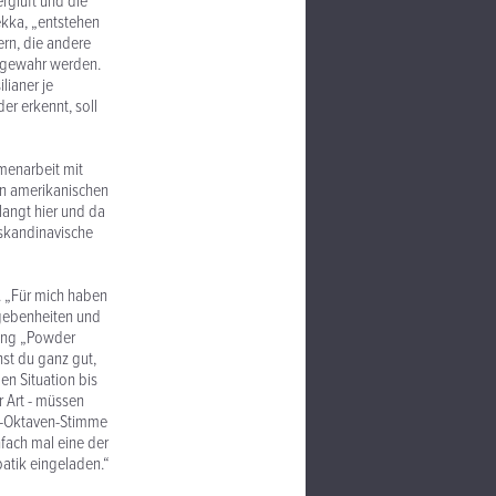
ergluft und die
ekka, „entstehen
ern, die andere
t gewahr werden.
lianer je
der erkennt, soll
mmenarbeit mit
 in amerikanischen
angt hier und da
 skandinavische
. „Für mich haben
Begebenheiten und
Song „Powder
st du ganz gut,
en Situation bis
r Art - müssen
ei-Oktaven-Stimme
nfach mal eine der
atik eingeladen.“