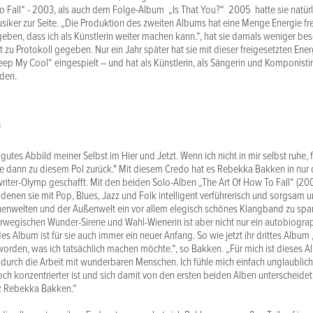
o Fall“ - 2003, als auch dem Folge-Album „Is That You?“ 2005 hatte sie natürl
iker zur Seite. „Die Produktion des zweiten Albums hat eine Menge Energie fre
geben, dass ich als Künstlerin weiter machen kann.“, hat sie damals weniger be
rt zu Protokoll gegeben. Nur ein Jahr später hat sie mit dieser freigesetzten Energ
Keep My Cool“ eingespielt – und hat als Künstlerin, als Sängerin und Komponisti
den.
“
 gutes Abbild meiner Selbst im Hier und Jetzt. Wenn ich nicht in mir selbst ruhe, 
be dann zu diesem Pol zurück." Mit diesem Credo hat es Rebekka Bakken in nur 
iter-Olymp geschafft. Mit den beiden Solo-Alben „The Art Of How To Fall“ (200
 denen sie mit Pop, Blues, Jazz und Folk intelligent verführerisch und sorgsam
nnenwelten und der Außenwelt ein vor allem elegisch schönes Klangband zu sp
wegischen Wunder-Sirene und Wahl-Wienerin ist aber nicht nur ein autobiogra
s Album ist für sie auch immer ein neuer Anfang. So wie jetzt ihr drittes Album
eworden, was ich tatsächlich machen möchte.“, so Bakken. „Für mich ist dieses Al
n durch die Arbeit mit wunderbaren Menschen. Ich fühle mich einfach unglaublich
ch konzentrierter ist und sich damit von den ersten beiden Alben unterscheidet,
z Rebekka Bakken.“