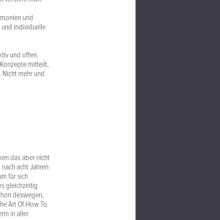
armonien und
e und individuelle
tiv und offen.
Konzepte mitteilt,
n. Nicht mehr und
ken das aber nicht
d nach acht Jahren
m für sich
s gleichzeitig
 schon deswegen,
The Art Of How To
in in aller