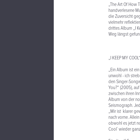
„The Art Of How T
handverlesene Mus
die Zuversicht ge
vielmehr reflektie
drittes Album „I 
Weg längst gefun
„I KEEP MY COOL
„Ein Album ist ein
unwohl - ich stre
den Singer-Songwr
You?“ (2005), auf
zwischen ihren I
Album von der nor
Seismograph. Jede
„Mir ist klarer g
nach vorne. Allei
obwohl es jetzt no
Cool´ wieder gan