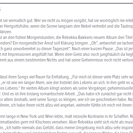
S
 sie vermutlich gut. Wer sie nicht zu mögen vorgibt, hat sie womöglich nie erleb
r Herrgottsfrühe, wenn die Sonne langsam den Nebel vertreibt und die Tautro
länzen.
st an den frühen Morgenstunden, die Rebekka Bakkens neuem Album den Titel 
nders? Ein morgendlicher Anruf soll Klärung bringen. „Oh“, antwortet sie lachend
 ganz unvorbereitet zu dieser Tageszeit“. Nach einer kurzen Pause: „Das ist jene
 mit Impressionen angefüllt hat. Wenn dein Geist also noch jungfräulich da lieg
mmt aus einem bestimmten Nichts und hat seine Geheimnisse noch nicht verlor
sst ihren Songs viel Raum für Entfaltung. „Für mich ist dieser viele Platz sehr wi
r ist wie ein langer Atem, wie der Instinkt des Lebens an sich. In ihm geht es u
es Lebens.“ Ihr viertes Album klingt anders als seine Vorgänger, geheimnisvoll
 Und es ist ihre bislang romantischste Arbeit. „Das habe ich zunächst gar nicht 
 allem deshalb, weil seine Songs so klingen, wie ich sie geschrieben habe. Nic
hnen, ich habe ihnen nicht allzu viel angetan, vielmehr fühlte ich mich mit ihnen 
in lange in New York und Wien lebte, malt reizvolle Kontraste in ihr Schaffen.
eimatlandes gern mit Klischees versehen. Aber Rebekka sieht sich nicht als musi
n, „Ich hatte niemals das Gefühl, dass meine Umgebung mich allzu sehr inspirie