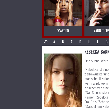
Y'AKOTO
YANN TIER
A
B
C
D
E
F
G
REBEKKA BAK
Eine Sirene. Wer si
"Rebekka ist eine
zielbewusster und
man schnell zu ke
warm wird, wenn d
bisschen wie eine
“Das Sinnlichste,
Namen: Rebekka Ba
Frau” als “Schöne
“Dass einem Rebe