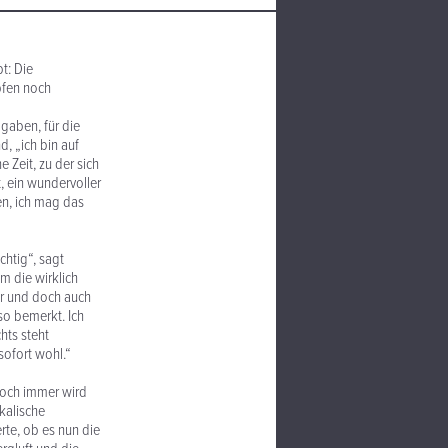
t: Die
pfen noch
gaben, für die
, „ich bin auf
 Zeit, zu der sich
t, ein wundervoller
en, ich mag das
chtig“, sagt
m die wirklich
er und doch auch
so bemerkt. Ich
hts steht
sofort wohl.“
 Noch immer wird
kalische
rte, ob es nun die