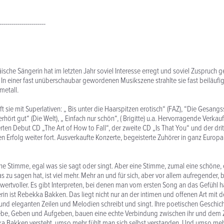
-----------------------
sche Sängerin hat im letzten Jahr soviel Interesse erregt und soviel Zuspruch 
n einer fast unüberschaubar gewordenen Musikszene strahlte sie fast beiläufig
etall.
ft sie mit Superlativen: „ Bis unter die Haarspitzen erotisch“ (FAZ), “Die Gesang
erhört gut“ (Die Welt), „ Einfach nur schön“, ( Brigitte) u.a. Hervorragende Verkau
rten Debut CD „The Art of How to Fall“, der zweite CD „Is That You“ und der dri
en Erfolg weiter fort. Ausverkaufte Konzerte, begeisterte Zuhörer in ganz Europa
ine Stimme, egal was sie sagt oder singt. Aber eine Stimme, zumal eine schön
as zu sagen hat, ist viel mehr. Mehr an und für sich, aber vor allem aufregender, 
rtvoller. Es gibt Interpreten, bei denen man vom ersten Song an das Gefühl ha
in ist Rebekka Bakken. Das liegt nicht nur an der intimen und offenen Art mit de
nd eleganten Zeilen und Melodien schreibt und singt. Ihre poetischen Geschic
ebe, Geben und Aufgeben, bauen eine echte Verbindung zwischen ihr und dem Z
 Bakken versteht, umso mehr fühlt man sich selbst verstanden. Und umso meh