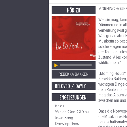
MORNING HOUR
HÖR ZU
Wer sie mag, kennt
Dämmerung in alle
verheißungsvoll g
Was genau aber i
Musikerin so beso
solche Fragen noch
der Tag noch nicht
Zustand. Alles ko
wirklich gern.“
„Morning Hours“ lä
REBEKKA BAKKEN
Rebekka Bakken, „e
wichtigen Dinge d
BELOVED / DAYLY MIRROR
dem Realen näher.
mag das Album vor
ENGELSZUNGEN.
zwischen mir und i
it's ok
Dass die Norweger
Which One Of Your Lovers
die Musik ihres H
Jesus Song
Landschaftsmaleri
Drawing Lines