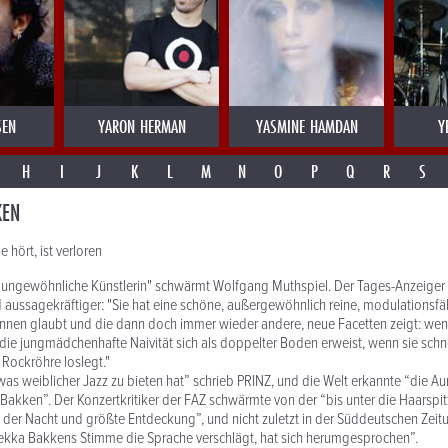
SEN
YARON HERMAN
YASMINE HAMDAN
Y
H
I
J
K
L
M
N
O
P
Q
R
S
KEN
e hört, ist verloren
 ungewöhnliche Künstlerin" schwärmt Wolfgang Muthspiel. Der Tages-Anzeiger 
 aussagekräftiger: "Sie hat eine schöne, außergewöhnlich reine, modulationsfä
nnen glaubt und die dann doch immer wieder andere, neue Facetten zeigt: wenn
ie jungmädchenhafte Naivität sich als doppelter Boden erweist, wenn sie schne
 Rockröhre loslegt."
 was weiblicher Jazz zu bieten hat” schrieb PRINZ, und die Welt erkannte “die Au
kken”. Der Konzertkritiker der FAZ schwärmte von der “bis unter die Haarspit
 der Nacht und größte Entdeckung”, und nicht zuletzt in der Süddeutschen Zeitu
kka Bakkens Stimme die Sprache verschlägt, hat sich herumgesprochen”.