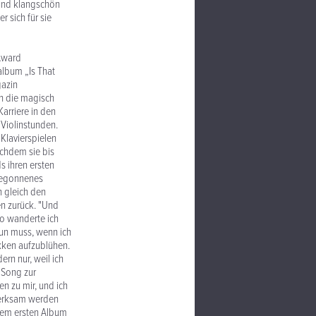
 und klangschön
 sich für sie
Award
album „Is That
gazin
in die magisch
arriere in den
 Violinstunden.
 Klavierspielen
achdem sie bis
s ihren ersten
 begonnenes
h gleich den
en zurück. "Und
so wanderte ich
tun muss, wenn ich
kken aufzublühen.
ern nur, weil ich
 Song zur
en zu mir, und ich
fmerksam werden
dem ersten Album