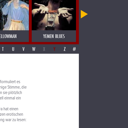
ELLOWMAN
YEMEN BLUES
YERBA BUENA
T
U
V
W
X
Y
Z
#
formuliert es
hige Stimme, die
 sie plötzlich
ll einmal ein
ra hat einen
zen erotischen
ng war zu lesen: