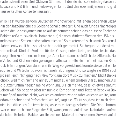
 adelt sie mit einer Drei-Oktaven-Stimme, mit der sie sich spielerisch gelassen
k, Jazz und R & B hin- und herbewegen kann. Und das eben mit jenem Erfolg, der
ll ausverkauften Konzerten auszahlt.
How To Fall“ wurde sie vom Deutschen Phonoverband mit jenem begehrten Jazz
r in der Jazz-Branche als Goldene Schallplatte gilt. Und auch für das Nachfolge
selten die Lobeshymnen nur so auf sie herunter, schrieb das deutsche Fachma
Bakken reißt musikalisch Horizonte auf, die vom Mittleren Westen der USA bis 
ndinavischen Seelenlandschaften reichen.“ So raketenhaft sich somit Bakkens K
Jahren entwickelt hat, so hat sie hart dafür gearbeitet. Sie begann zunächst mit
hr bereits als Kind die Vorliebe für den Gesang entwickelte, brachte sie sich das
ch begleiten zu können. Im Teenager-Alter kam dann schließlich der Stilbruch. N
 Volks- und Kirchenlieder gesungen hatte, sammelte sie in einheimischen Band
Rock-Erfahrungen. Von da an war ihr Weg vorgezeichnet, konnte sie selbst ein
sophie und Wirtschaft davon nicht mehr abbringen. Und so wagte sie 1994 auc
roßen Teich. "Ich ging nach New York, um dort Musik zu machen.", blickt Bakk
chock, weil mich niemand anrief, um mich zu einem großen Star zu machen. Al
nd putzte fünfmal täglich meine Wohnung. Bis ich merkte, dass ich etwas dafür 
Leben will." So begann plötzlich nun die Komponistin und Texterin Rebekka Ba
 es mir Spaß machte. Nicht, weil ich es anderen zeigen oder vorlesen wollte, sond
danken schreibend ´erforschen´ wollte", sagt sie. "Es ist so, dass ich mich dem
mich ihm öffne. Ich forciere nichts, lasse es einfach geschehen. Die Dinge komm
o war es nur noch eine Frage der Zeit, wann jemand auf dieses Naturtalent au
 Music bot Rebekka Bakken an, ihr eigenes Material aufzunehmen. Sowohl auf 