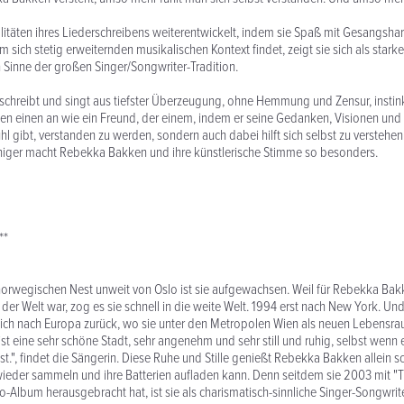
litäten ihres Liederschreibens weiterentwickelt, indem sie Spaß mit Gesangsh
em sich stetig erweiternden musikalischen Kontext findet, zeigt sie sich als stark
Sinne der großen Singer/Songwriter-Tradition.
hreibt und singt aus tiefster Überzeugung, ohne Hemmung und Zensur, instink
en einen an wie ein Freund, der einem, indem er seine Gedanken, Visionen und 
ühl gibt, verstanden zu werden, sondern auch dabei hilft sich selbst zu verstehe
niger macht Rebekka Bakken und ihre künstlerische Stimme so besonders.
**
norwegischen Nest unweit von Oslo ist sie aufgewachsen. Weil für Rebekka Bak
der Welt war, zog es sie schnell in die weite Welt. 1994 erst nach New York. Un
ßlich nach Europa zurück, wo sie unter den Metropolen Wien als neuen Lebensrau
st eine sehr schöne Stadt, sehr angenehm und sehr still und ruhig, selbst wenn e
ist.", findet die Sängerin. Diese Ruhe und Stille genießt Rebekka Bakken allein
r wieder sammeln und ihre Batterien aufladen kann. Denn seitdem sie 2003 mit "
olo-Album herausgebracht hat, ist sie als charismatisch-sinnliche Singer-Songwriter