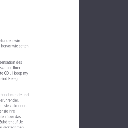
gefunden, wie
 hervor wie selten
ssensation des
fszahlen Ihrer
tte CD „ I keep my
 sind Beleg
e, einnehmende und
berührender,
t, sie zu kennen.
r sie ihre
hten über das
uhörer auf. Je
r versteht man.