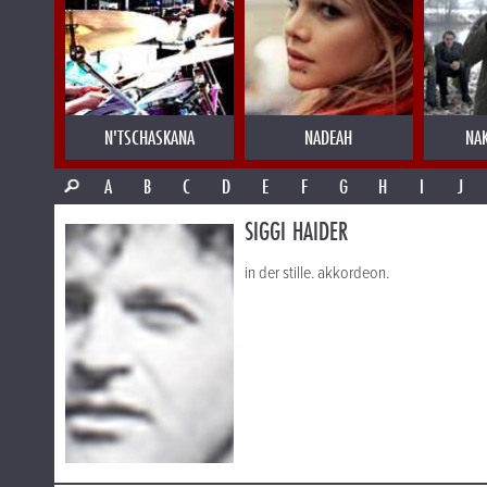
N'TSCHASKANA
NADEAH
NA
A
B
C
D
E
F
G
H
I
J
SIGGI HAIDER
in der stille. akkordeon.