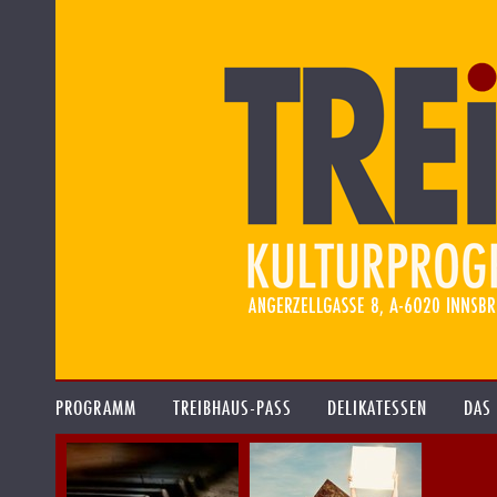
PROGRAMM
TREIBHAUS-PASS
DELIKATESSEN
DAS