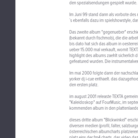
den spezialsendungen gespielt wurde.
Im Juni 99 stand dann als vorbote des 
´s ebenfalls dazu im spielshowstyle, d
Das zweite album "gegenueber" erschi
(bekannt durch fischmob), die die arbe
bis dato hat sich das album in oester
ueber 15.000 mal verkauft, womit TEXTA
highlight des albums zaehlt sicherlich 
gefeatured wurden. Die instrumentalvers
Im mai 2000 folgte dann der nachschlag
yorker dj i-cue enthaelt. das dazugehoe
den ersten platz.
im august 2001 releaste TEXTA geme
"Kaleidoskop" auf FourMusic, im septem
kommenden album in den plattenlaeden,
dieses dritte album "Blickwinkel" ersc
diversen medien (profil, falter, salzburg
österreichischen albumcharts platzieren
platz eins der fm4 charts, das video daz