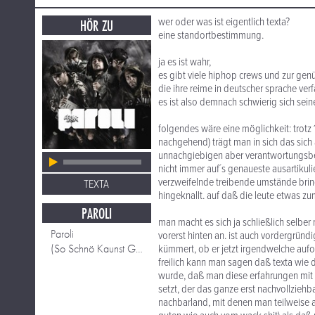
wer oder was ist eigentlich texta?
HÖR ZU
eine standortbestimmung.
ja es ist wahr,
es gibt viele hiphop crews und zur gen
die ihre reime in deutscher sprache ver
es ist also demnach schwierig sich seine
folgendes wäre eine möglichkeit: trotz
nachgehend) trägt man in sich das sic
unnachgiebigen aber verantwortungsbew
nicht immer auf´s genaueste ausartikulie
verzweifelnde treibende umstände bri
TEXTA
hingeknallt. auf daß die leute etwas 
PAROLI
man macht es sich ja schließlich selbe
Paroli
vorerst hinten an. ist auch vordergründ
(So Schnö Kaunst Gor Net) Schaun! feat Attwenger
kümmert, ob er jetzt irgendwelche aufokk
freilich kann man sagen daß texta wie
wurde, daß man diese erfahrungen mit de
setzt, der das ganze erst nachvollzieh
nachbarland, mit denen man teilweise a