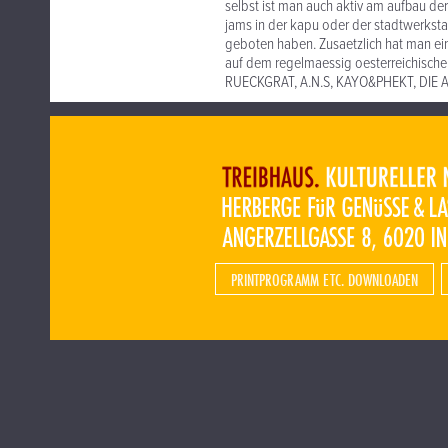
selbst ist man auch aktiv am aufbau de
jams in der kapu oder der stadtwerkstat
geboten haben. Zusaetzlich hat man ei
auf dem regelmaessig oesterreichisch
RUECKGRAT, A.N.S, KAYO&PHEKT, DIE A
PRINTPROGRAMM ETC. DOWNLOADEN