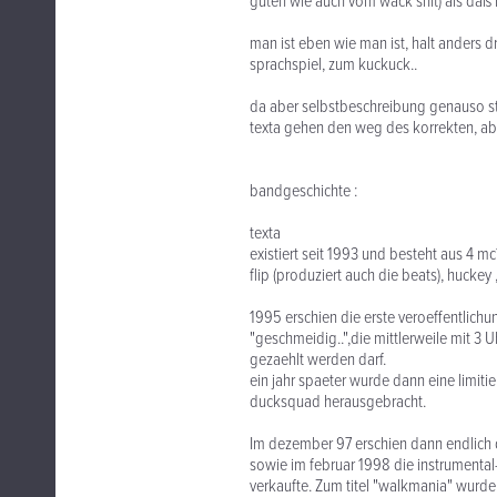
guten wie auch vom wack shit) als daß 
man ist eben wie man ist, halt anders d
sprachspiel, zum kuckuck..
da aber selbstbeschreibung genauso sti
texta gehen den weg des korrekten, ab
bandgeschichte :
texta
existiert seit 1993 und besteht aus 4 mc
flip (produziert auch die beats), huckey
1995 erschien die erste veroeffentlichun
"geschmeidig..",die mittlerweile mit 3 
gezaehlt werden darf.
ein jahr spaeter wurde dann eine limitie
ducksquad herausgebracht.
Im dezember 97 erschien dann endlich
sowie im februar 1998 die instrumental
verkaufte. Zum titel "walkmania" wurde