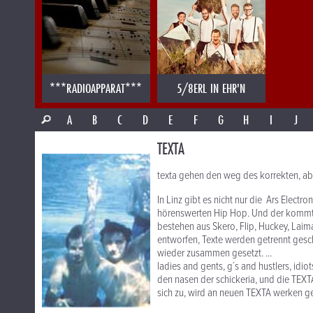
***RADIOAPPARAT***
5/8ERL IN EHR'N
A
B
C
D
E
F
G
H
I
J
TEXTA
texta gehen den weg des korrekten, ab
In Linz gibt es nicht nur die Ars Elect
hörenswerten Hip Hop. Und der kommt i
bestehen aus Skero, Flip, Huckey, Lai
entworfen, Texte werden getrennt gesch
wieder zusammen gesetzt. ...
ladies and gents, g´s and hustlers, idio
den nasen der schickeria, und die TEXT
sich zu, wird an neuen TEXTA werken gefei