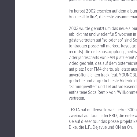
im herbst 2002 erschien auf dem album 
bucuresti to linz", die erste zusammen
2003 wurde genutzt um das neue album
erblickt hat und wieder für 5 wochen in
gäste vertreten auf "so oder so" sind S
tontraeger posse mit markee, kayo, gc 
records). die erste auskopplung „hediw
7 der jahrescharts von FM4 platzieren! Z
video gedreht, das auf dem österreichis
auf platz 1 der FM4 charts. als letzte 
unveröffentlichten track feat. YOUNG
gedrehte und abgedrehteste Videoin d
"Stimmgewitter" und lief auf videosend
enthaltene Soca Remix von "Willkommen
vertreten.
TEXTA hat mittlerweile weit ueber 300 k
zweimal auf tour in der BRD, die erst
sie auf dieser tour das posse-projekt 
Dike, die L.P., Dejavue und ON an On.