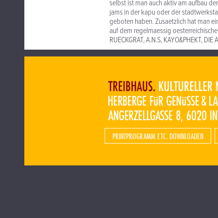
selbst ist man auch aktiv am aufbau de
jams in der kapu oder der stadtwerkstat
geboten haben. Zusaetzlich hat man ei
auf dem regelmaessig oesterreichisch
RUECKGRAT, A.N.S, KAYO&PHEKT, DIE A
PRINTPROGRAMM ETC. DOWNLOADEN