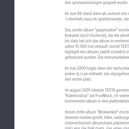
den spezialsendungen gespielt wurde.
Im Juni 99 stand dann als vorbote des 
´s ebenfalls dazu im spielshowstyle, d
Das zweite album "gegenueber" erschi
(bekannt durch fischmob), die die arbe
bis dato hat sich das album in oester
ueber 15.000 mal verkauft, womit TEXTA
highlight des albums zaehlt sicherlich 
gefeatured wurden. Die instrumentalvers
Im mai 2000 folgte dann der nachschlag
yorker dj i-cue enthaelt. das dazugehoe
den ersten platz.
im august 2001 releaste TEXTA geme
"Kaleidoskop" auf FourMusic, im septem
kommenden album in den plattenlaeden,
dieses dritte album "Blickwinkel" ersc
diversen medien (profil, falter, salzburg
österreichischen albumcharts platzieren
platz eins der fm4 charts, das video daz