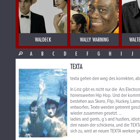
WALDECK
WALLY WARNING
WALT
A
B
C
D
E
F
G
H
I
J
TEXTA
texta gehen den weg des korrekten, ab
In Linz gibt es nicht nur die Ars Elect
hörenswerten Hip Hop. Und der kommt i
bestehen aus Skero, Flip, Huckey, Lai
entworfen, Texte werden getrennt gesch
wieder zusammen gesetzt. ...
ladies and gents, g´s and hustlers, idio
den nasen der schickeria, und die TEXT
sich zu, wird an neuen TEXTA werken gefei