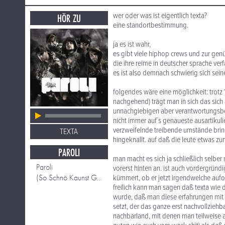
wer oder was ist eigentlich texta?
HÖR ZU
eine standortbestimmung.
ja es ist wahr,
es gibt viele hiphop crews und zur gen
die ihre reime in deutscher sprache ver
es ist also demnach schwierig sich seine
folgendes wäre eine möglichkeit: trotz
nachgehend) trägt man in sich das sic
unnachgiebigen aber verantwortungsbew
nicht immer auf´s genaueste ausartikulie
verzweifelnde treibende umstände bri
TEXTA
hingeknallt. auf daß die leute etwas 
PAROLI
man macht es sich ja schließlich selbe
Paroli
vorerst hinten an. ist auch vordergründ
(So Schnö Kaunst Gor Net) Schaun! feat Attwenger
kümmert, ob er jetzt irgendwelche aufokk
freilich kann man sagen daß texta wie
wurde, daß man diese erfahrungen mit de
setzt, der das ganze erst nachvollzieh
nachbarland, mit denen man teilweise a