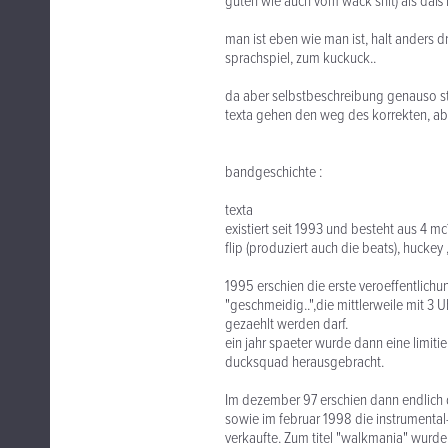
guten wie auch vom wack shit) als daß 
man ist eben wie man ist, halt anders d
sprachspiel, zum kuckuck..
da aber selbstbeschreibung genauso sti
texta gehen den weg des korrekten, ab
bandgeschichte :
texta
existiert seit 1993 und besteht aus 4 mc
flip (produziert auch die beats), huckey
1995 erschien die erste veroeffentlichun
"geschmeidig..",die mittlerweile mit 3 
gezaehlt werden darf.
ein jahr spaeter wurde dann eine limitie
ducksquad herausgebracht.
Im dezember 97 erschien dann endlich
sowie im februar 1998 die instrumental
verkaufte. Zum titel "walkmania" wurde