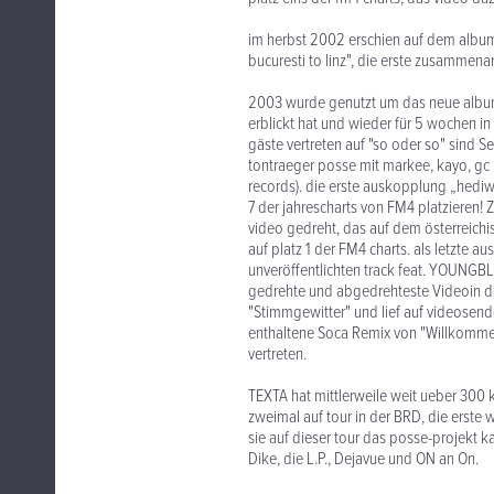
im herbst 2002 erschien auf dem album 
bucuresti to linz", die erste zusammen
2003 wurde genutzt um das neue album
erblickt hat und wieder für 5 wochen in
gäste vertreten auf "so oder so" sind S
tontraeger posse mit markee, kayo, gc 
records). die erste auskopplung „hediw
7 der jahrescharts von FM4 platzieren! Z
video gedreht, das auf dem österreichis
auf platz 1 der FM4 charts. als letzte 
unveröffentlichten track feat. YOUNG
gedrehte und abgedrehteste Videoin d
"Stimmgewitter" und lief auf videosend
enthaltene Soca Remix von "Willkommen
vertreten.
TEXTA hat mittlerweile weit ueber 300 k
zweimal auf tour in der BRD, die erst
sie auf dieser tour das posse-projekt 
Dike, die L.P., Dejavue und ON an On.