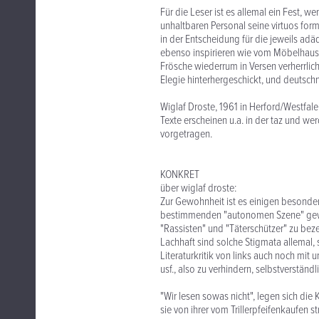
Für die Leser ist es allemal ein Fest, 
unhaltbaren Personal seine virtuos form
in der Entscheidung für die jeweils ad
ebenso inspirieren wie vom Möbelhaus Ik
Frösche wiederrum in Versen verherrli
Elegie hinterhergeschickt, und deutsch
Wiglaf Droste, 1961 in Herford/Westfalen
Texte erscheinen u.a. in der taz und 
vorgetragen.
KONKRET
über wiglaf droste:
Zur Gewohnheit ist es einigen besonder
bestimmenden "autonomen Szene" geword
"Rassisten" und "Täterschützer" zu beze
Lachhaft sind solche Stigmata allemal,
Literaturkritik von links auch noch mit 
usf., also zu verhindern, selbstverstä
"Wir lesen sowas nicht", legen sich di
sie von ihrer vom Trillerpfeifenkaufen