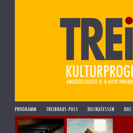
PROGRAMM
TREIBHAUS-PASS
DELIKATESSEN
DAS