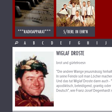
***RADIOAPPARAT***
5/8ERL IN EHR'N
A
B
C
D
E
F
G
H
I
J
WIGLAF DROSTE
brot und gürtelroesn
"Die andere Wange jesusmässig hinhalt
In seine Feinde soll man Löcher machen
Und das tut Wiglaf Droste dann auch - 
apodiktisch, beleidigend, grantig ode
Deutsch", wie Franz-Josef Degenhardt s