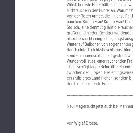
Würstchen wie Hitler hätte niemals etw
Nichtraucherin den Führer an. Warum? We
Von der Roten Armee, die Hitler zu Fall
hauchen: Komm Frau! Komm Frau! Du so
Stoisch, ja heldenmütig läßt die rauch
größer und niederträchtiger werdenden 
als »überraucht« eingestuft, längst aus
Winter auf Balkonen von sogenannten gut
Rauch einfach nicht«-Faschismus drin
sondern unmenschlich hart gestraft: Unt
Wundervoll ist es, einer rauchenden Fra
Tisch, schlägt lange Beine übereinande
zwischen den Lippen. Beziehungsweis
ein zivilisiertes Land fliehen, sondern 
durch die rauchende Frau.
-------------------------------------------------------
Neu: Magersucht jetzt auch bei Männer
Von Wiglaf Droste.