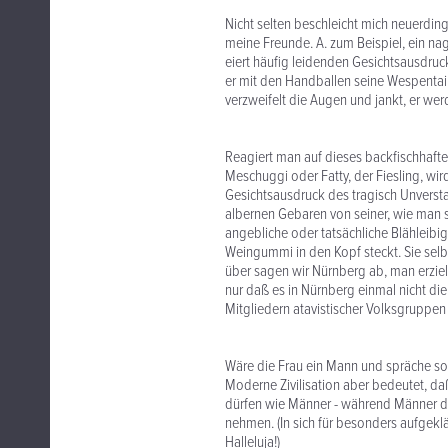
Nicht selten beschleicht mich neuerdi
meine Freunde. A. zum Beispiel, ein nag
eiert häufig leidenden Gesichtsausdruc
er mit den Handballen seine Wespentaill
verzweifelt die Augen und jankt, er wer
Reagiert man auf dieses backfischhaft
Meschuggi oder Fatty, der Fiesling, wir
Gesichtsausdruck des tragisch Unverst
albernen Gebaren von seiner, wie man 
angebliche oder tatsächliche Blähleib
Weingummi in den Kopf steckt. Sie selbs
über sagen wir Nürnberg ab, man erzie
nur daß es in Nürnberg einmal nicht di
Mitgliedern atavistischer Volksgruppen
Wäre die Frau ein Mann und spräche so 
Moderne Zivilisation aber bedeutet, d
dürfen wie Männer - während Männer di
nehmen. (In sich für besonders aufgekl
Halleluja!)