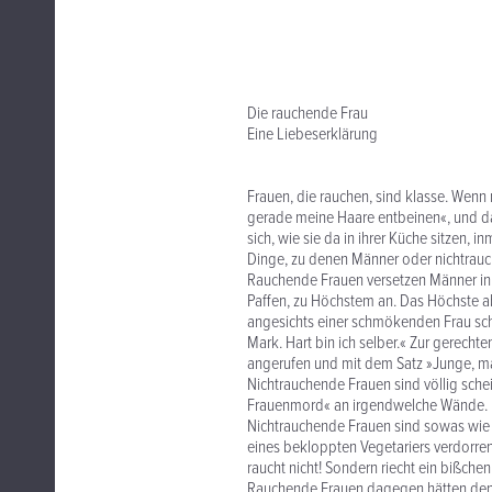
Die rauchende Frau
Eine Liebeserklärung
Frauen, die rauchen, sind klasse. Wenn m
gerade meine Haare entbeinen«, und dan
sich, wie sie da in ihrer Küche sitzen,
Dinge, zu denen Männer oder nichtrauc
Rauchende Frauen versetzen Männer in in
Paffen, zu Höchstem an. Das Höchste ab
angesichts einer schmökenden Frau schl
Mark. Hart bin ich selber.« Zur gerechte
angerufen und mit dem Satz »Junge, mac
Nichtrauchende Frauen sind völlig sch
Frauenmord« an irgendwelche Wände. Das
Nichtrauchende Frauen sind sowas wie E
eines bekloppten Vegetariers verdorren
raucht nicht! Sondern riecht ein bißche
Rauchende Frauen dagegen hätten den 