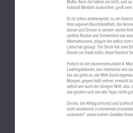
Muße. Aber die haben sie nicht, und so 
huldvoll Windeln auskochen, groß sein.
Es ist schon anstrengend, so ein Auton
ihrer eigenen Beschränktheit, die lärm
denen sich Droste in seinem vierten K
sanften Brüder und Schwestern der au
Alternativszene, plagen ihn selbst dort
Lama hat gesagt: `Ein Stock hat zwei E
Droste sei Dank dafür, diese Sentenz fü
Freilich ist die inkommensurable A. Ma
Lieblingsklientel, das männliche wie das 
her, als gelte es, die Welt durch eigene
Morgen, gegen halb sieben, erwacht das P
selbst wie auch der übrigen Welt, also 
wie gestern und wie alle Tage: nicht gut
Droste, der Alltagschronist und politis
nicht annähernd zu benennen imstande is
onanieren", daran keinen Gefallen find