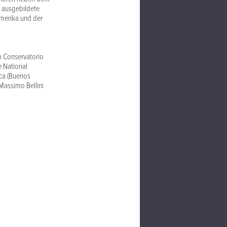
s ausgebildete
amerika und der
m Conservatorio
e National
ica (Buenos
 Massimo Bellini