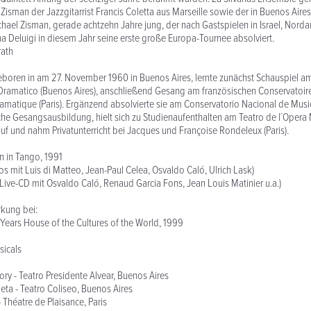
Zisman der Jazzgitarrist Francis Coletta aus Marseille sowie der in Buenos Aire
ael Zisman, gerade achtzehn Jahre jung, der nach Gastspielen in Israel, Nord
na Deluigi in diesem Jahr seine erste große Europa-Tournee absolviert.
rath
geboren in am 27. November 1960 in Buenos Aires, lernte zunächst Schauspiel a
Dramatico (Buenos Aires), anschließend Gesang am französischen Conservatoir
ramatique (Paris). Ergänzend absolvierte sie am Conservatorio Nacional de Mus
sche Gesangsausbildung, hielt sich zu Studienaufenthalten am Teatro de l´Opera
 auf und nahm Privatunterricht bei Jacques und Françoise Rondeleux (Paris).
 in Tango, 1991
s mit Luis di Matteo, Jean-Paul Celea, Osvaldo Caló, Ulrich Lask)
 Live-CD mit Osvaldo Caló, Renaud Garcia Fons, Jean Louis Matinier u.a.)
kung bei:
Years House of the Cultures of the World, 1999
sicals
ory - Teatro Presidente Alvear, Buenos Aires
eta - Teatro Coliseo, Buenos Aires
 Théatre de Plaisance, Paris