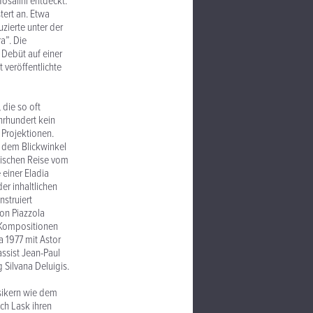
osalini entdeckt.
tert an. Etwa
zierte unter der
a”. Die
 Debüt auf einer
veröffentlichte
 die so oft
hrhundert kein
 Projektionen.
s dem Blickwinkel
lischen Reise vom
 einer Eladia
er inhaltlichen
struiert
on Piazzola
 Kompositionen
 1977 mit Astor
ssist Jean-Paul
Silvana Deluigis.
usikern wie dem
ch Lask ihren