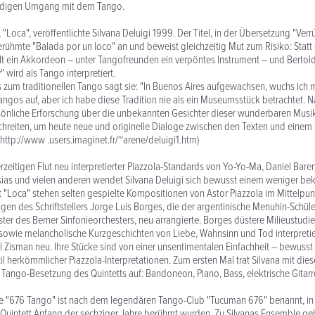
eudigen Umgang mit dem Tango.
, "Loca", veröffentlichte Silvana Deluigi 1999. Der Titel, in der Übersetzung "Verrü
erühmte "Balada por un loco" an und beweist gleichzeitig Mut zum Risiko: Statt
t ein Akkordeon – unter Tangofreunden ein verpöntes Instrument – und Bertold
 wird als Tango interpretiert.
is zum traditionellen Tango sagt sie: "In Buenos Aires aufgewachsen, wuchs ich m
angos auf, aber ich habe diese Tradition nie als ein Museumsstück betrachtet. 
sönliche Erforschung über die unbekannten Gesichter dieser wunderbaren Musik
hreiten, um heute neue und originelle Dialoge zwischen den Texten und einem 
h: http://www .users.imaginet.fr/~arene/deluigi1.htm)
rzeitigen Flut neu interpretierter Piazzola-Standards von Yo-Yo-Ma, Daniel Bar
esias und vielen anderen wendet Silvana Deluigi sich bewusst einem weniger be
t "Loca" stehen selten gespielte Kompositionen von Astor Piazzola im Mittelpunk
gen des Schriftstellers Jorge Luis Borges, die der argentinische Menuhin-Schüle
ster des Berner Sinfonieorchesters, neu arrangierte. Borges düstere Milieustudi
owie melancholische Kurzgeschichten von Liebe, Wahnsinn und Tod interpretie
l Zisman neu. Ihre Stücke sind von einer unsentimentalen Einfachheit – bewusst
til herkömmlicher Piazzola-Interpretationen. Zum ersten Mal trat Silvana mit di
n Tango-Besetzung des Quintetts auf: Bandoneon, Piano, Bass, elektrische Gitarr
pe "676 Tango" ist nach dem legendären Tango-Club "Tucuman 676" benannt, in
n Quintett Anfang der sechziger Jahre berühmt wurden. Zu Silvanas Ensemble 