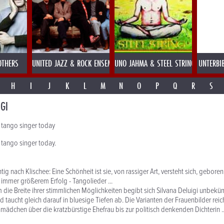
OTHERS
UNITED JAZZ & ROCK ENSEMBLE
UNO JAHMA & STEEL STRING
UNTERBI
H
I
J
K
L
M
N
O
P
Q
R
S
IGI
 tango singer today
 tango singer today.
tig nach Klischee: Eine Schönheit ist sie, von rassiger Art, versteht sich, geboren
t immer größerem Erfolg - Tangolieder ...
die Breite ihrer stimmlichen Möglichkeiten begibt sich Silvana Deluigi unbekü
nd taucht gleich darauf in bluesige Tiefen ab. Die Varianten der Frauenbilder re
mädchen über die kratzbürstige Ehefrau bis zur politisch denkenden Dichterin ..