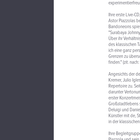
experimentierfr
Ihre erste Live-CD
Astor Piazzolas b
Bandoneons spiel
"Surabaya Johnny"
Über ihr Verhältn
des klassischen T
ich eine ganz per
Grenzen zu übersc
finden." (zit. nac
Angesichts der de
Kremer, Julio Igl
Repertoire zu. Sei
darunter Vertonun
erster Konzertmei
Großstadtlebens s
Deluigi und Danie
Künstler mit de, S
in der klassische
Ihre Begleitgrup
Piazzola und sei