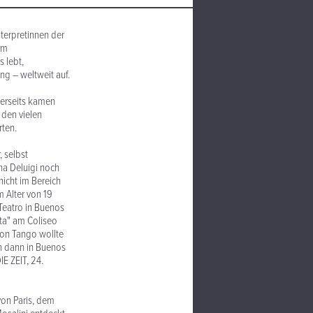
nterpretinnen der
um
s lebt,
g – weltweit auf.
herseits kamen
 den vielen
rten.
, selbst
ana Deluigi noch
nicht im Bereich
m Alter von 19
Teatro in Buenos
tta" am Coliseo
Von Tango wollte
an dann in Buenos
E ZEIT, 24.
von Paris, dem