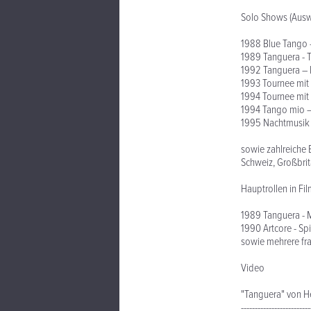
Solo Shows (Ausw
1988 Blue Tango -
1989 Tanguera - Tr
1992 Tanguera – D
1993 Tournee mit
1994 Tournee mit
1994 Tango mio –
1995 Nachtmusik 
sowie zahlreiche 
Schweiz, Großbrit
Hauptrollen in Fi
1989 Tanguera - M
1990 Artcore - Sp
sowie mehrere fr
Video
"Tanguera" von He
-------------------------