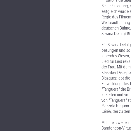
"Troittoirs de Bu
Seine Einladung, 
zeitgleich wurde 
Regie des Filmema
Welturaufführung 
deutschen Bühne.
Silvana Deluigi 19
Für Silvana Deluig
besungen und so 
lebendes Wesen, s
Lied für Lied rek
der Frau. Mit dem
Klassiker Discepo
Blazquez lebt die
Entwicklung des T
"Tanguera" die B
kreierten und vo
von "Tanguera" st
Piazzola begann. 
Céléa, der zu den
Mit ihrer zweiten
Bandoneon-Virtuo