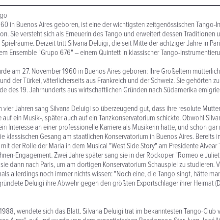
ngo
1960 in Buenos Aires geboren, ist eine der wichtigsten zeitgenössischen Tango-I
on. Sie versteht sich als Erneuerin des Tango und erweitert dessen Traditionen 
pielräume. Derzeit tritt Silvana Deluigi, die seit Mitte der achtziger Jahre in Pari
m Ensemble "Grupo 676" – einem Quintett in klassischer Tango-Instrumentierun
urde am 27. November 1960 in Buenos Aires geboren: Ihre Großeltern mütterlic
und der Türkei, väterlicherseits aus Frankreich und der Schweiz. Sie gehörten zu
de des 19. Jahrhunderts aus wirtschaftlichen Gründen nach Südamerika emigrie
 vier Jahren sang Silvana Deluigi so überzeugend gut, dass ihre resolute Mutter
ie auf ein Musik-, später auch auf ein Tanzkonservatorium schickte. Obwohl Silv
in Interesse an einer professionelle Karriere als Musikerin hatte, und schon gar 
sie klassischen Gesang am staatlichen Konservatorium in Buenos Aires. Bereits i
mit der Rolle der Maria in dem Musical "West Side Story" am Presidente Alvear 
Bühnen-Engagement. Zwei Jahre später sang sie in der Rockoper "Romeo e Julie
 sie dann nach Paris, um am dortigen Konservatorium Schauspiel zu studieren. 
als allerdings noch immer nichts wissen: "Noch eine, die Tango singt, hätte m
gründete Deluigi ihre Abwehr gegen den größten Exportschlager ihrer Heimat (DI
, 1988, wendete sich das Blatt. Silvana Deluigi trat im bekanntesten Tango-Club 