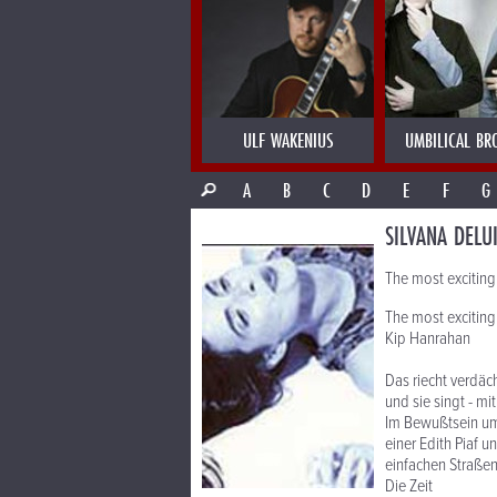
ULF WAKENIUS
UMBILICAL BR
A
B
C
D
E
F
G
SILVANA DELU
The most exciting
The most exciting
Kip Hanrahan
Das riecht verdäch
und sie singt - mi
Im Bewußtsein um 
einer Edith Piaf u
einfachen Straßen
Die Zeit