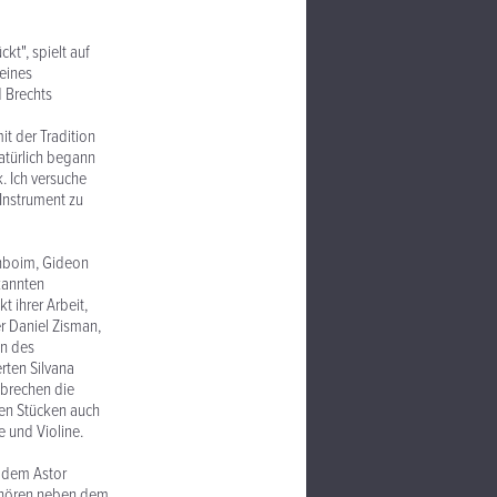
ckt", spielt auf
 eines
 Brechts
it der Tradition
Natürlich begann
. Ich versuche
Instrument zu
enboim, Gideon
kannten
t ihrer Arbeit,
r Daniel Zisman,
en des
rten Silvana
 brechen die
esen Stücken auch
e und Violine.
 dem Astor
gehören neben dem