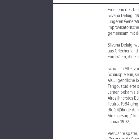
Erneuerin des Ta
Silvana Deluigi, 
jüngeren Generati
improvisatorische S
gemeinsam mit de
Silvana Deluigi w
aus Griechenland 
Europäern, die En
Schon im Alter von
Schauspielerin, s
als Jugendliche ke
Tango, studierte 
Jahren bekam sie 
Aires ihr erstes 
Teatro. 1984 ging
die 24jährige dam
Aires gesagt," be
Januar 1992).
Vier Jahre später