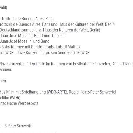
ahl)
 Trottoirs de Buenos Aires, Paris
ottoirs de Buenos Aires, Paris und Haus der Kulturen der Welt, Berlin
eutschlandtournee (u. a. Haus der Kulturen der Welt, Berlin)
 Juan-José Mosalini, Band und Tänzerin
 Juan-José Mosalini und Band
 Solo-Tournee mit Bandoneonist Luis di Matteo
im WDR – Live-Konzert im großen Sendesal des WDR
Einzelkonzerte und Auftritte im Rahmen von Festivals in Frankreich, Deutschland,
annien.
lmen
usikfilm mit Spielhandlung (WDR/ARTE), Regie Heinz-Peter Schwerfel
ielfilm (WDR)
anzösische Werbespots
inz-Peter Schwerfel
-----------------------------------------------