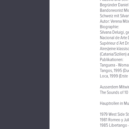
Begründer Daniel 
Bandoneonist Mich
Schweiz mit Silva
Autor: Verena Mö
Biographie:
Silvana Deluigi, 
Nacional de Arte 
Supérieur d´Art D
Aires)eine klassi
(Catania/Sizilien)
Publikationen:
Tanguera - Woman
Tangos, 1995 (Duo
Loca, 1999 (Erste
Ausserdem Mitwir
The Sounds of 10 
Hauptrollen in Mu
1979 West Side St
1981 Romeo y Juli
1985 Libertango -