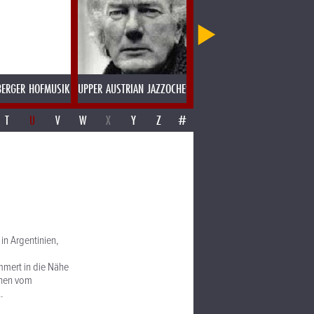
BERGER HOFMUSIK
UPPER AUSTRIAN JAZZOCHESTER
UTA & DOTA
T
U
V
W
X
Y
Z
#
 in Argentinien,
mmert in die Nähe
ichen vom
.