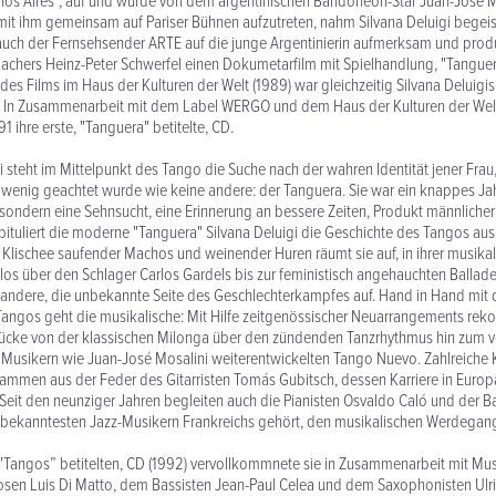
enos Aires", auf und wurde von dem argentinischen Bandoneon-Star Juan-José M
mit ihm gemeinsam auf Pariser Bühnen aufzutreten, nahm Silvana Deluigi begeis
auch der Fernsehsender ARTE auf die junge Argentinierin aufmerksam und produ
chers Heinz-Peter Schwerfel einen Dokumetarfilm mit Spielhandlung, "Tanguer
des Films im Haus der Kulturen der Welt (1989) war gleichzeitig Silvana Deluigis
 In Zusammenarbeit mit dem Label WERGO und dem Haus der Kulturen der Welt 
91 ihre erste, "Tanguera" betitelte, CD.
i steht im Mittelpunkt des Tango die Suche nach der wahren Identität jener Frau,
wenig geachtet wurde wie keine andere: der Tanguera. Sie war ein knappes Ja
ondern eine Sehnsucht, eine Erinnerung an bessere Zeiten, Produkt männlicher
apituliert die moderne "Tanguera" Silvana Deluigi die Geschichte des Tangos au
 Klischee saufender Machos und weinender Huren räumt sie auf, in ihrer musika
los über den Schlager Carlos Gardels bis zur feministisch angehauchten Ballade
 andere, die unbekannte Seite des Geschlechterkampfes auf. Hand in Hand mit d
angos geht die musikalische: Mit Hilfe zeitgenössischer Neuarrangements rekon
rücke von der klassischen Milonga über den zündenden Tanzrhythmus hin zum v
n Musikern wie Juan-José Mosalini weiterentwickelten Tango Nuevo. Zahlreiche
ammen aus der Feder des Gitarristen Tomás Gubitsch, dessen Karriere in Europa
Seit den neunziger Jahren begleiten auch die Pianisten Osvaldo Caló und der Ba
 bekanntesten Jazz-Musikern Frankreichs gehört, den musikalischen Werdegang 
, "Tangos” betitelten, CD (1992) vervollkommnete sie in Zusammenarbeit mit M
sen Luis Di Matto, dem Bassisten Jean-Paul Celea und dem Saxophonisten Ulri