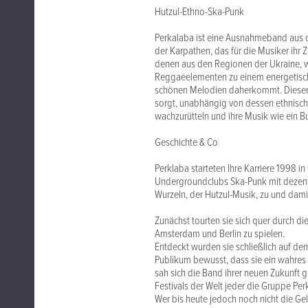
Hutzul-Ethno-Ska-Punk
Perkalaba ist eine Ausnahmeband aus d
der Karpathen, das für die Musiker ihr Z
denen aus den Regionen der Ukraine, w
Reggaeelementen zu einem energetischen
schönen Melodien daherkommt. Dieser M
sorgt, unabhängig von dessen ethnisch
wachzurütteln und ihre Musik wie ein Bus
Geschichte & Co
Perklaba starteten Ihre Karriere 1998 i
Undergroundclubs Ska-Punk mit dezente
Wurzeln, der Hutzul-Musik, zu und damit
Zunächst tourten sie sich quer durch di
Amsterdam und Berlin zu spielen.
Entdeckt wurden sie schließlich auf dem
Publikum bewusst, dass sie ein wahres J
sah sich die Band ihrer neuen Zukunft 
Festivals der Welt jeder die Gruppe Per
Wer bis heute jedoch noch nicht die Gel