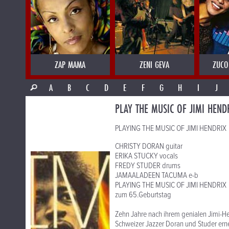
ZAP MAMA
ZENI GEVA
ZUCO
A
B
C
D
E
F
G
H
I
J
PLAY THE MUSIC OF JIMI HEND
PLAYING THE MUSIC OF JIMI HENDRIX
CHRISTY DORAN guitar
ERIKA STUCKY vocals
FREDY STUDER drums
JAMAALADEEN TACUMA e-b
PLAYING THE MUSIC OF JIMI HENDRIX
zum 65.Geburtstag
Zehn Jahre nach ihrem genialen Jimi-He
Schweizer Jazzer Doran und Studer erne