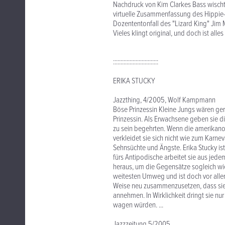
Nachdruck von Kim Clarkes Bass wischt 
virtuelle Zusammenfassung des Hippie-Zei
Dozententonfall des "Lizard King" Jim 
Vieles klingt original, und doch ist all
::::::::::::::::::::::::::::::
ERIKA STUCKY
Jazzthing, 4/2005, Wolf Kampmann
Böse Prinzessin Kleine Jungs wären ger
Prinzessin. Als Erwachsene geben sie di
zu sein begehrten. Wenn die amerikano-
verkleidet sie sich nicht wie zum Karnev
Sehnsüchte und Ängste. Erika Stucky ist
fürs Antipodische arbeitet sie aus je
heraus, um die Gegensätze sogleich wi
weitesten Umweg und ist doch vor alle
Weise neu zusammenzusetzen, dass sie e
annehmen. In Wirklichkeit dringt sie nur
wagen würden. ...
Jazzzeitung 5/2005