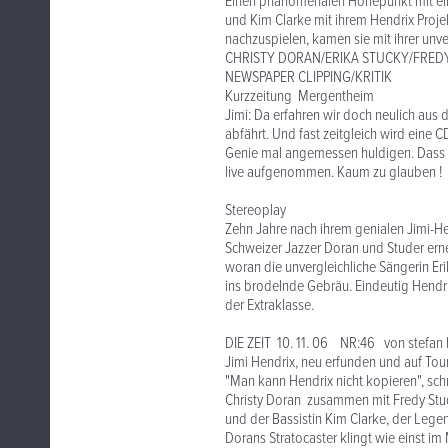
Einen phänomenalen Höhepunkt mit eine
und Kim Clarke mit ihrem Hendrix Proj
nachzuspielen, kamen sie mit ihrer unv
CHRISTY DORAN/ERIKA STUCKY/FREDY S
NEWSPAPER CLIPPING/KRITIK
Kurzzeitung Mergentheim
Jimi: Da erfahren wir doch neulich aus
abfährt. Und fast zeitgleich wird eine C
Genie mal angemessen huldigen. Dass am 
live aufgenommen. Kaum zu glauben !
Stereoplay
Zehn Jahre nach ihrem genialen Jimi-He
Schweizer Jazzer Doran und Studer erne
woran die unvergleichliche Sängerin Er
ins brodelnde Gebräu. Eindeutig Hendri
der Extraklasse.
DIE ZEIT 10. 11. 06 NR:46 von stefan 
Jimi Hendrix, neu erfunden und auf Tou
"Man kann Hendrix nicht kopieren", schre
Christy Doran zusammen mit Fredy Stude
und der Bassistin Kim Clarke, der Legen
Dorans Stratocaster klingt wie einst im