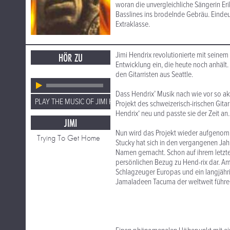
woran die unvergleichliche Sängerin E
Basslines ins brodelnde Gebräu. Eindeu
Extraklasse.
Jimi Hendrix revolutionierte mit seinem
HÖR ZU
Entwicklung ein, die heute noch anhält.
den Gitarristen aus Seattle.
Dass Hendrix’ Musik nach wie vor so ak
PLAY THE MUSIC OF JIMI HENDRIX
Projekt des schweizerisch-irischen Gita
Hendrix‘ neu und passte sie der Zeit an.
JIMI
Nun wird das Projekt wieder aufgenomm
Trying To Get Home
Stucky hat sich in den vergangenen Jah
Namen gemacht. Schon auf ihrem letzten 
persönlichen Bezug zu Hend-rix dar. A
Schlagzeuger Europas und ein langjähri
Jamaladeen Tacuma der weltweit führe