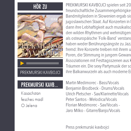
PREKMURSKI KAVBOJCI spielen seit 2002
HÖR ZU
freundschaftliche Zusammengehörigkei
Bandmitgliedern in Slowenien ergab si
jugoslawischen Staat. Auf Konzerten in 
dann ihre Lebhaftigkeit auch musikalis
den wilden Rhythmen und wehmütigen Kl
als osteuropäische `Folk-Band´ verstan
haben weder Berührungsängste zu Jazz,
fremd: Ihre Konzerte treiben mit ihre
Poren, die Stimmung in jungem Gewand 
Assoziationen mit Festtagsszenen aus 
Träumen ein. Die sexy Partymusik der
ihre Balkanwurzeln als auch moderne Ein
PREKMURSKI KAVBOJCI
Martin Medimorec - Bass/Vocals
PREKMURSKI KAVBOJCI
Benjamin Brodbeck - Drums/Vocals
Kasachstan
Ulrich Pletscher - Sax/Klarinette/Vocals
fesches madl
Peter Santos - Melodica/Vocals
Florian Medimorec - Sax/Vocals -
O Jelena
Jaro Milko - Gitarre/Banjo/Vocals
Press prekmurski kavbojci