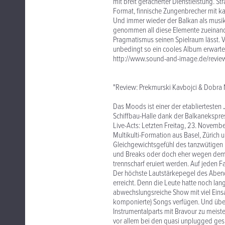
mit breit gefächerter Dienstleistung. S
Format, finnische Zungenbrecher mit ka
Und immer wieder der Balkan als musik
genommen all diese Elemente zueinand
Pragmatismus seinen Spielraum lässt. V
unbedingt so ein cooles Album erwartet
http://www.sound-and-image.de/revi
"Review: Prekmurski Kavbojci & Dobra 
Das Moods ist einer der etabliertesten
Schiffbau-Halle dank der Balkanekspre
Live-Acts: Letzten Freitag, 23. Novemb
Multikulti-Formation aus Basel, Zürich
Gleichgewichtsgefühl des tanzwütigen
und Breaks oder doch eher wegen dem a
trennscharf eruiert werden. Auf jeden F
Der höchste Lautstärkepegel des Abend
erreicht. Denn die Leute hatte noch la
abwechslungsreiche Show mit viel Eins
komponierte) Songs verfügen. Und übe
Instrumentalparts mit Bravour zu meist
vor allem bei den quasi unplugged gesp