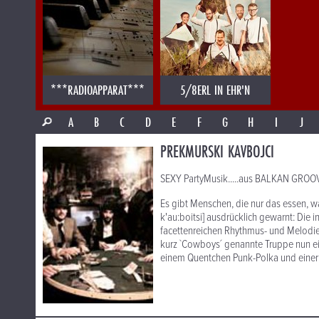
***RADIOAPPARAT***
5/8ERL IN EHR'N
A
B
C
D
E
F
G
H
I
J
PREKMURSKI KAVBOJCI
SEXY PartyMusik.....aus BALKAN GROO
Es gibt Menschen, die nur das essen, w
k'au:boitsi] ausdrücklich gewarnt: Die i
facettenreichen Rhythmus- und Melodi
kurz `Cowboys´ genannte Truppe nun e
einem Quentchen Punk-Polka und einer P