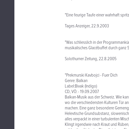
"Eine feurige Taufe einer wahrhaft spritzi
Tages Anzeiger, 22.9.2003
"Was schliesslich in der Programmankü
musikalisches Glacébuffet durch ganz Sü
Solothurner Zeitung, 22.8.2005
"Prekmurski Kavbojci - Fuer Dich
Genre: Balkan
Label:Bivak (Indigo)
CD, VÖ: - 19.09.2007
Balkan-Musik aus der Schweiz. Wie kann
wo die verschiedensten Kulturen Tür a
machen. Eine ganz besondere Gemengel
Helevtische Grundsubstanz, slowenisc
alles verpackt in einer turbulenten Mi
Klingt irgendwie nach Kraut und Rüben,