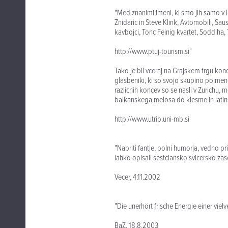
"Med znanimi imeni, ki smo jih samo v l
Znidaric in Steve Klink, Avtomobili, S
kavbojci, Tonc Feinig kvartet, Soddiha, T
http://www.ptuj-tourism.si"
Tako je bil vceraj na Grajskem trgu kon
glasbeniki, ki so svojo skupino poimen
razlicnih koncev so se nasli v Zurichu, 
balkanskega melosa do klesme in latinski
http://www.utrip.uni-mb.si
"Nabriti fantje, polni humorja, vedno pri
lahko opisali sestclansko svicersko zase
Vecer, 4.11.2002
"Die unerhört frische Energie einer v
BaZ, 18.8.2003