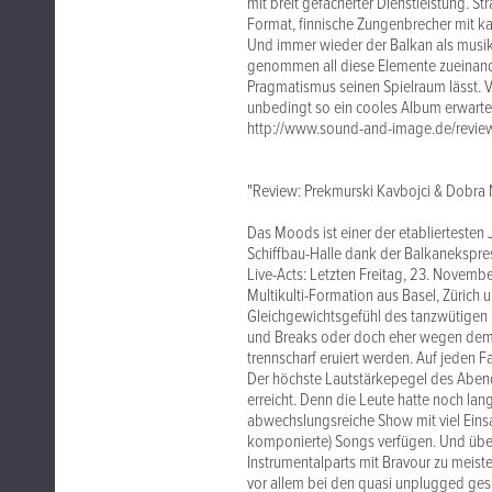
mit breit gefächerter Dienstleistung. S
Format, finnische Zungenbrecher mit ka
Und immer wieder der Balkan als musik
genommen all diese Elemente zueinand
Pragmatismus seinen Spielraum lässt. V
unbedingt so ein cooles Album erwartet
http://www.sound-and-image.de/revi
"Review: Prekmurski Kavbojci & Dobra 
Das Moods ist einer der etabliertesten
Schiffbau-Halle dank der Balkanekspre
Live-Acts: Letzten Freitag, 23. Novemb
Multikulti-Formation aus Basel, Zürich
Gleichgewichtsgefühl des tanzwütigen
und Breaks oder doch eher wegen dem a
trennscharf eruiert werden. Auf jeden F
Der höchste Lautstärkepegel des Abend
erreicht. Denn die Leute hatte noch la
abwechslungsreiche Show mit viel Eins
komponierte) Songs verfügen. Und übe
Instrumentalparts mit Bravour zu meist
vor allem bei den quasi unplugged gesp