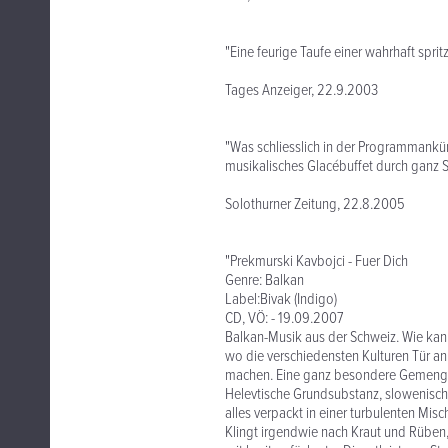
"Eine feurige Taufe einer wahrhaft spritzi
Tages Anzeiger, 22.9.2003
"Was schliesslich in der Programmankü
musikalisches Glacébuffet durch ganz Sü
Solothurner Zeitung, 22.8.2005
"Prekmurski Kavbojci - Fuer Dich
Genre: Balkan
Label:Bivak (Indigo)
CD, VÖ: - 19.09.2007
Balkan-Musik aus der Schweiz. Wie kann
wo die verschiedensten Kulturen Tür a
machen. Eine ganz besondere Gemengel
Helevtische Grundsubstanz, slowenisc
alles verpackt in einer turbulenten Mi
Klingt irgendwie nach Kraut und Rüben,