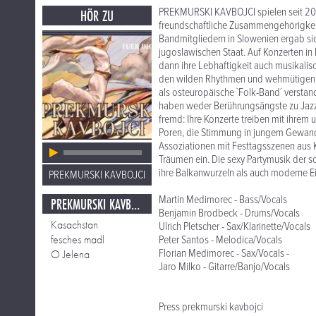
PREKMURSKI KAVBOJCI spielen seit 2002
HÖR ZU
freundschaftliche Zusammengehörigkei
Bandmitgliedern in Slowenien ergab si
jugoslawischen Staat. Auf Konzerten in 
dann ihre Lebhaftigkeit auch musikalis
den wilden Rhythmen und wehmütigen Kl
als osteuropäische `Folk-Band´ verstan
haben weder Berührungsängste zu Jazz,
fremd: Ihre Konzerte treiben mit ihre
Poren, die Stimmung in jungem Gewand 
Assoziationen mit Festtagsszenen aus 
Träumen ein. Die sexy Partymusik der
ihre Balkanwurzeln als auch moderne Ein
PREKMURSKI KAVBOJCI
Martin Medimorec - Bass/Vocals
PREKMURSKI KAVBOJCI
Benjamin Brodbeck - Drums/Vocals
Kasachstan
Ulrich Pletscher - Sax/Klarinette/Vocals
fesches madl
Peter Santos - Melodica/Vocals
Florian Medimorec - Sax/Vocals -
O Jelena
Jaro Milko - Gitarre/Banjo/Vocals
Press prekmurski kavbojci