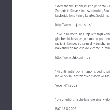
"Med znanimi imeni, ki smo jih samo v l
Znidaric in Steve Klink, Avtomobili, S
kavbojci, Tonc Feinig kvartet, Soddiha, T
http://www.ptuj-tourism.si"
Tako je bil vceraj na Grajskem trgu kon
glasbeniki, ki so svojo skupino poimen
razlicnih koncev so se nasli v Zurichu, 
balkanskega melosa do klesme in latinski
http://www.utrip.uni-mb.si
"Nabriti fantje, polni humorja, vedno pri
lahko opisali sestclansko svicersko zase
Vecer, 4.11.2002
"Die unerhört frische Energie einer v
BaZ, 18.8.2003