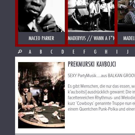
MACEO PARKER
MADEBYUS // WANN A F*NK
MADEL
A
B
C
D
E
F
G
H
I
J
PREKMURSKI KAVBOJCI
SEXY PartyMusik.....aus BALKAN GROO
Es gibt Menschen, die nur das essen, w
k'au:boitsi] ausdrücklich gewarnt: Die i
facettenreichen Rhythmus- und Melodi
kurz `Cowboys´ genannte Truppe nun e
einem Quentchen Punk-Polka und einer P