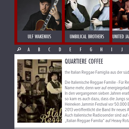
ULF WAKENIUS
UMBILICAL BROTHERS
UNITED J
A
B
C
D
E
F
G
H
I
J
QUARTIERE COFFEE
the Italian Reggae Famiglia aus der sü
Die Italienische Reggae Familie - Für R
Name mehr, denn wer auf energiegeladen
In den vergangenen sieben Jahren erar
so kam es auch dazu, dass die Jungs sc
Heineken Jammin Festival vor 50.000 B
2013 veröffentlicht die Band Ihr neues 
Auch italienische Radiosender sind au
„Italian Reggae Familia“ auf Heavy Rot