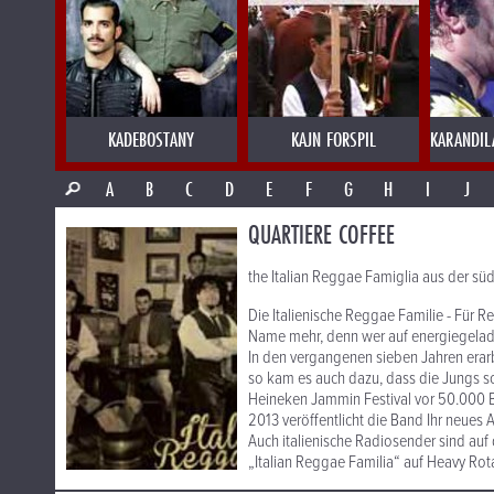
KADEBOSTANY
KAJN FORSPIL
KARANDIL
A
B
C
D
E
F
G
H
I
J
QUARTIERE COFFEE
the Italian Reggae Famiglia aus der sü
Die Italienische Reggae Familie - Für R
Name mehr, denn wer auf energiegeladen
In den vergangenen sieben Jahren erar
so kam es auch dazu, dass die Jungs sc
Heineken Jammin Festival vor 50.000 B
2013 veröffentlicht die Band Ihr neues 
Auch italienische Radiosender sind au
„Italian Reggae Familia“ auf Heavy Rot