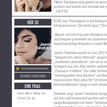
“Wenn Tabatabai singt,gleitet sie wonnig
sondern sind kokett und mondän wie ei
- LAUT.DE
ECHO Jazz Preisträgerin in der Kategori
HÖR ZU
Erfolgskrimiserie “Die letzte Spur” (“Ei
„Warum soll eine Frau kein Verhältnis h
Jazzsängerin präsentiert sie zusammen 
deutschsprachige Klassiker in neuen B
Jasmin Tabatabai wurde im Juni 2012 f
“Sängerin des Jahres National” ausgez
„modernen Liederalbum“, wie sie es sel
Schlagern aus den 20er Jahren, verto
„Chansons d’Hélène“. Der süße Schmerz
“Herbstgewitter über Dächern” von Re
JASMIN TABATABAI
französischen 90er Jahre Hit “Un Hom
herzzerreißendem Tango in einer deuts
EINE FRAU.
kann denn liebe sünde sein
Daneben singt Jasmin Tabatabai Songs,
Nimm ihn dir
auf den Leib komponiert wurden und in d
ewige Brautjungfer mit ihrem “Schicksa