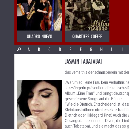
QUADRO NUEVO
QUARTIERE COFFEE
A
B
C
D
E
F
G
H
I
J
JASMIN TABATABAI
das verhältnis der schauspierein mit de
„Warum soll eine Frau kein Verhältnis h
Jazzsängerin präsentiert die iranisch-
Album „Eine Frau“ und bringt deutschsp
geschriebene Songs auf die Bühne.
“Wie die Dietrich. Entscheidend ist, da
Kleinkunstbühnen nicht ersetzte Tradit
Dietrich oder Hildegard Knef. Auch die
Gesangsdarstellerinnen, Diven, die Lied
auch Tabatabai, und sie macht das so