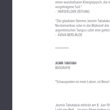
einen wunderbaren Klangteppich, der i
vorgetragene Soli.“
- HERSFELDER ZEITUNG
“Die glasklare Stimme Jasmin Tabatabai
Nordamerikas oder in die Blütezeit de
argentinischen Tangos oder eine gehöri
- AVIVA-BERLIN.DE
***********
JASMIN TABATABAI
BIOGRAFIE
"Schauspielen ist mein Leben, ist Beruf
Jasmin Tabatabai erblickt am 8. Juni 19
Licht der Welt - Jasmins Eltern hatten