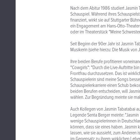
Nach dem Abitur 1986 studiert Jasmin T
Schauspiel. Während ihres Schauspielst
finanziert, wirkt sie auf Stuttgarter B
ein Engagement am Hans-Otto-Theater 
oder im Theaterstück "Meine Schwester 
Seit Beginn der 90er Jahr ist Jasmin Ta
Musikerin (siehe hierzu: Die Musik von 
Ihre beiden Berufe profitieren voneinan
"Cowgirls": "Durch die Live-Auftritte bi
Frontfrau durchzusetzen. Das ist wirkl
Schauspielerin sind meine Songs bess
Schauspielerkarriere einen Schub beko
beiden Berufen entscheiden, will Jasmi
wählen. Zur Begründung meinte sie mal 
Auch Kollegen von Jasmin Tabatabai aus
Legende Senta Berger meinte: "Jasmin h
wenige Schauspielerinnen in Deutschl
können, dass sie eines haben. Jasmin k
lassen, wie sie aussieht, zum Anderen is
im Gegensatz zu ihrem wirklichen Leben