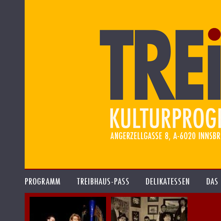
PROGRAMM
TREIBHAUS-PASS
DELIKATESSEN
DAS