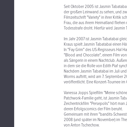
Seit Oktober 2005 ist Jasmin Tabatabai 
der großen Leinwand zu sehen, und zwar 
Filmzeitschrift "Variety" in ihrer Kritik
Frau, die aus ihrem Heimatland fliehen 
Todesstrafe droht. Hierfür wird Jasmin 
Im Jahr 2007 ist Jasmin Tabatabai gleic
Kraus spielt Jasmin Tabatabai einen Häf
In "Fay Grim" des US-Regisseurs Hal Ha
"Blood and Chocolate", einem Film von "
als Sängerin in einem Nachtclub. Außer
in dem sie die Rolle von Edith Piaf synch
Nachdem Jasmin Tabatabai im Juli und 
Worms auftritt, wird am 7. September 
veröffentlicht. Eine Konzert-Tournee im
Vanessa Jopps Spielfilm "Meine schöne 
Patchwork-Familie geht, ist Jasmin Tabat
Zeichentrickfilm "Persepolis" hört man 
deren Erfolgscomics der Film beruht.
Gemeinsam mit ihren "bandits-Schwester
2008 (und später im November) im The
von Anton Tschechow.