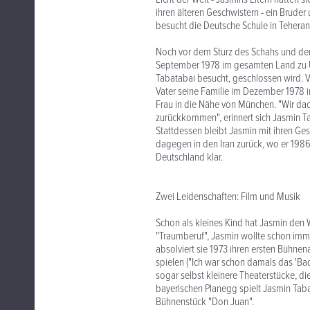
ihren älteren Geschwistern - ein Bruder 
besucht die Deutsche Schule in Teheran
Noch vor dem Sturz des Schahs und d
September 1978 im gesamten Land zu Un
Tabatabai besucht, geschlossen wird. Ve
Vater seine Familie im Dezember 1978 i
Frau in die Nähe von München. "Wir dac
zurückkommen", erinnert sich Jasmin T
Stattdessen bleibt Jasmin mit ihren Ges
dagegen in den Iran zurück, wo er 1986
Deutschland klar.
Zwei Leidenschaften: Film und Musik
Schon als kleines Kind hat Jasmin den 
"Traumberuf", Jasmin wollte schon immer
absolviert sie 1973 ihren ersten Bühnen
spielen ("Ich war schon damals das 'Bad 
sogar selbst kleinere Theaterstücke, die
bayerischen Planegg spielt Jasmin Tabat
Bühnenstück "Don Juan".