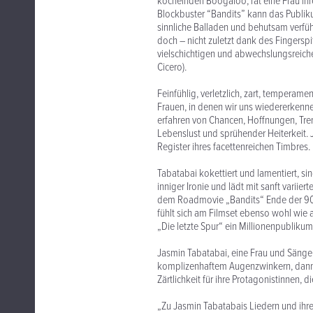
köchelnden Boogaloo, rät eine Frau ih
Blockbuster “Bandits” kann das Publi
sinnliche Balladen und behutsam verfü
doch – nicht zuletzt dank des Fingerspi
vielschichtigen und abwechslungsreich
Cicero).
Feinfühlig, verletzlich, zart, tempera
Frauen, in denen wir uns wiedererkenne
erfahren von Chancen, Hoffnungen, Tr
Lebenslust und sprühender Heiterkeit. 
Register ihres facettenreichen Timbres.
Tabatabai kokettiert und lamentiert, si
inniger Ironie und lädt mit sanft variie
dem Roadmovie „Bandits“ Ende der 90er
fühlt sich am Filmset ebenso wohl wie a
„Die letzte Spur“ ein Millionenpublikum
Jasmin Tabatabai, eine Frau und Sänger
komplizenhaftem Augenzwinkern, dann
Zärtlichkeit für ihre Protagonistinnen, 
„Zu Jasmin Tabatabais Liedern und ihre