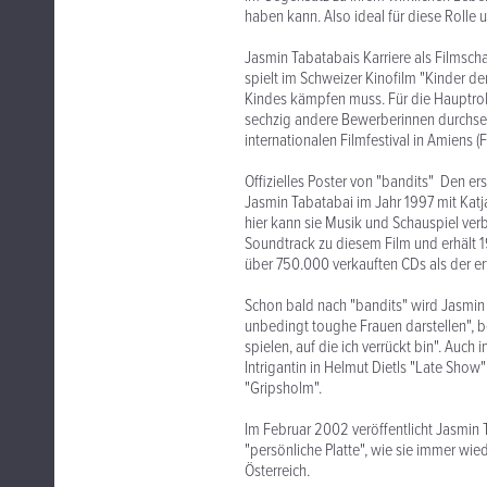
haben kann. Also ideal für diese Rolle 
Jasmin Tabatabais Karriere als Filmscha
spielt im Schweizer Kinofilm "Kinder 
Kindes kämpfen muss. Für die Hauptrol
sechzig andere Bewerberinnen durchset
internationalen Filmfestival in Amiens (F
Offizielles Poster von "bandits" Den er
Jasmin Tabatabai im Jahr 1997 mit Katj
hier kann sie Musik und Schauspiel ver
Soundtrack zu diesem Film und erhält 1
über 750.000 verkauften CDs als der er
Schon bald nach "bandits" wird Jasmin 
unbedingt toughe Frauen darstellen", b
spielen, auf die ich verrückt bin". Auch
Intrigantin in Helmut Dietls "Late Show"
"Gripsholm".
Im Februar 2002 veröffentlicht Jasmin 
"persönliche Platte", wie sie immer wie
Österreich.