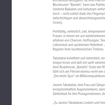
köchelnden Boogaloo, rät eine Frau ih
Blockbuster “Bandits” kann das Publi
sinnliche Balladen und behutsam verfü
doch – nicht zuletzt dank des Fingerspi
vielschichtigen und abwechslungsreich
Cicero).
Feinfühlig, verletzlich, zart, tempera
Frauen, in denen wir uns wiedererkenne
erfahren von Chancen, Hoffnungen, Tr
Lebenslust und sprühender Heiterkeit. 
Register ihres facettenreichen Timbres.
Tabatabai kokettiert und lamentiert, si
inniger Ironie und lädt mit sanft variie
dem Roadmovie „Bandits“ Ende der 90er
fühlt sich am Filmset ebenso wohl wie a
„Die letzte Spur“ ein Millionenpublikum
Jasmin Tabatabai, eine Frau und Sänger
komplizenhaftem Augenzwinkern, dann
Zärtlichkeit für ihre Protagonistinnen, 
„Zu Jasmin Tabatabais Liedern und ihre