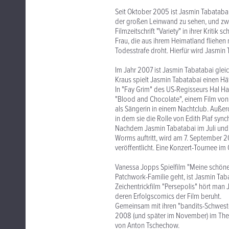
Seit Oktober 2005 ist Jasmin Tabatabai 
der großen Leinwand zu sehen, und zwar 
Filmzeitschrift "Variety" in ihrer Kritik
Frau, die aus ihrem Heimatland fliehen 
Todesstrafe droht. Hierfür wird Jasmin 
Im Jahr 2007 ist Jasmin Tabatabai gleic
Kraus spielt Jasmin Tabatabai einen Häf
In "Fay Grim" des US-Regisseurs Hal Ha
"Blood and Chocolate", einem Film von "
als Sängerin in einem Nachtclub. Außer
in dem sie die Rolle von Edith Piaf synch
Nachdem Jasmin Tabatabai im Juli und 
Worms auftritt, wird am 7. September 
veröffentlicht. Eine Konzert-Tournee im
Vanessa Jopps Spielfilm "Meine schöne 
Patchwork-Familie geht, ist Jasmin Tabat
Zeichentrickfilm "Persepolis" hört man 
deren Erfolgscomics der Film beruht.
Gemeinsam mit ihren "bandits-Schwester
2008 (und später im November) im The
von Anton Tschechow.