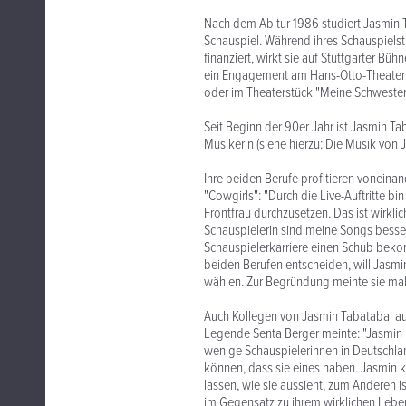
Nach dem Abitur 1986 studiert Jasmin T
Schauspiel. Während ihres Schauspielst
finanziert, wirkt sie auf Stuttgarter B
ein Engagement am Hans-Otto-Theater 
oder im Theaterstück "Meine Schwester 
Seit Beginn der 90er Jahr ist Jasmin Ta
Musikerin (siehe hierzu: Die Musik von 
Ihre beiden Berufe profitieren voneinan
"Cowgirls": "Durch die Live-Auftritte bi
Frontfrau durchzusetzen. Das ist wirkl
Schauspielerin sind meine Songs bess
Schauspielerkarriere einen Schub beko
beiden Berufen entscheiden, will Jasmi
wählen. Zur Begründung meinte sie mal 
Auch Kollegen von Jasmin Tabatabai aus
Legende Senta Berger meinte: "Jasmin h
wenige Schauspielerinnen in Deutschl
können, dass sie eines haben. Jasmin k
lassen, wie sie aussieht, zum Anderen is
im Gegensatz zu ihrem wirklichen Leben