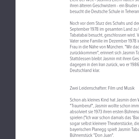
ihren älteren Geschwistern - ein Bruder 
besucht die Deutsche Schule in Teheran
Noch vor dem Sturz des Schahs und d
September 1978 im gesamten Land zu Un
Tabatabai besucht, geschlossen wird. Ve
Vater seine Familie im Dezember 1978 i
Frau in die Nähe von München. "Wir dac
zurückkommen", erinnert sich Jasmin T
Stattdessen bleibt Jasmin mit ihren Ges
dagegen in den Iran zurück, wo er 1986
Deutschland klar.
Zwei Leidenschaften: Film und Musik
Schon als kleines Kind hat Jasmin den 
"Traumberuf", Jasmin wollte schon immer
absolviert sie 1973 ihren ersten Bühnen
spielen ("Ich war schon damals das 'Bad 
sogar selbst kleinere Theaterstücke, die
bayerischen Planegg spielt Jasmin Tabat
Bühnenstück "Don Juan".