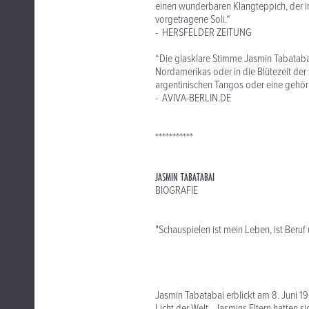
einen wunderbaren Klangteppich, der i
vorgetragene Soli.“
- HERSFELDER ZEITUNG
“Die glasklare Stimme Jasmin Tabatabai
Nordamerikas oder in die Blütezeit de
argentinischen Tangos oder eine gehöri
- AVIVA-BERLIN.DE
***********
JASMIN TABATABAI
BIOGRAFIE
"Schauspielen ist mein Leben, ist Beruf
Jasmin Tabatabai erblickt am 8. Juni 19
Licht der Welt - Jasmins Eltern hatten