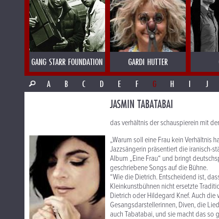
GANG STARR FOUNDATION
GARDI HUTTER
A
B
C
D
E
F
G
H
I
J
JASMIN TABATABAI
das verhältnis der schauspierein mit de
„Warum soll eine Frau kein Verhältnis h
Jazzsängerin präsentiert die iranisch-
Album „Eine Frau“ und bringt deutschsp
geschriebene Songs auf die Bühne.
“Wie die Dietrich. Entscheidend ist, da
Kleinkunstbühnen nicht ersetzte Tradit
Dietrich oder Hildegard Knef. Auch die
Gesangsdarstellerinnen, Diven, die Lied
auch Tabatabai, und sie macht das so