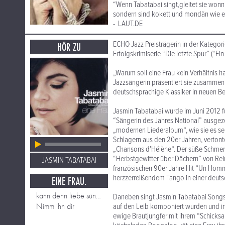
“Wenn Tabatabai singt,gleitet sie wonnig
sondern sind kokett und mondän wie ei
- LAUT.DE
ECHO Jazz Preisträgerin in der Kategori
HÖR ZU
Erfolgskrimiserie “Die letzte Spur” (“Ei
„Warum soll eine Frau kein Verhältnis h
Jazzsängerin präsentiert sie zusammen 
deutschsprachige Klassiker in neuen B
Jasmin Tabatabai wurde im Juni 2012 f
“Sängerin des Jahres National” ausgez
„modernen Liederalbum“, wie sie es sel
Schlagern aus den 20er Jahren, verto
„Chansons d’Hélène“. Der süße Schmerz
“Herbstgewitter über Dächern” von Re
JASMIN TABATABAI
französischen 90er Jahre Hit “Un Hom
herzzerreißendem Tango in einer deuts
EINE FRAU.
kann denn liebe sünde sein
Daneben singt Jasmin Tabatabai Songs,
Nimm ihn dir
auf den Leib komponiert wurden und in d
ewige Brautjungfer mit ihrem “Schicksa