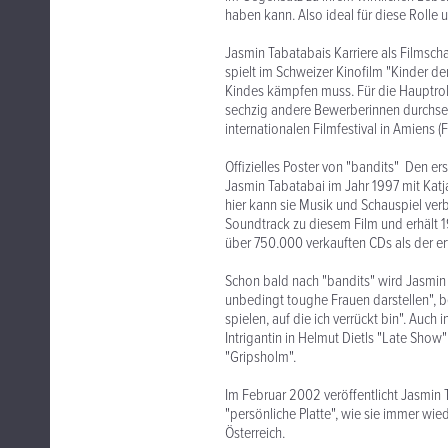
haben kann. Also ideal für diese Rolle 
Jasmin Tabatabais Karriere als Filmscha
spielt im Schweizer Kinofilm "Kinder 
Kindes kämpfen muss. Für die Hauptrol
sechzig andere Bewerberinnen durchset
internationalen Filmfestival in Amiens (F
Offizielles Poster von "bandits" Den er
Jasmin Tabatabai im Jahr 1997 mit Katj
hier kann sie Musik und Schauspiel ver
Soundtrack zu diesem Film und erhält 1
über 750.000 verkauften CDs als der er
Schon bald nach "bandits" wird Jasmin 
unbedingt toughe Frauen darstellen", b
spielen, auf die ich verrückt bin". Auch
Intrigantin in Helmut Dietls "Late Show"
"Gripsholm".
Im Februar 2002 veröffentlicht Jasmin 
"persönliche Platte", wie sie immer wie
Österreich.