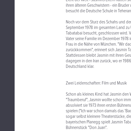
ihren älteren Geschwistern - ein Bruder 
besucht die Deutsche Schule in Teheran
Noch vor dem Sturz des Schahs und d
September 1978 im gesamten Land zu Un
Tabatabai besucht, geschlossen wird. Ve
Vater seine Familie im Dezember 1978 i
Frau in die Nähe von München. "Wir dac
zurückkommen", erinnert sich Jasmin T
Stattdessen bleibt Jasmin mit ihren Ges
dagegen in den Iran zurück, wo er 1986
Deutschland klar.
Zwei Leidenschaften: Film und Musik
Schon als kleines Kind hat Jasmin den 
"Traumberuf", Jasmin wollte schon immer
absolviert sie 1973 ihren ersten Bühnen
spielen ("Ich war schon damals das 'Bad 
sogar selbst kleinere Theaterstücke, die
bayerischen Planegg spielt Jasmin Tabat
Bühnenstück "Don Juan".