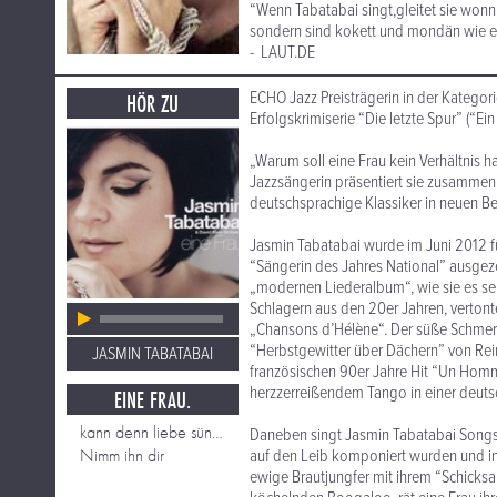
“Wenn Tabatabai singt,gleitet sie wonnig
sondern sind kokett und mondän wie ei
- LAUT.DE
ECHO Jazz Preisträgerin in der Kategori
HÖR ZU
Erfolgskrimiserie “Die letzte Spur” (“Ei
„Warum soll eine Frau kein Verhältnis h
Jazzsängerin präsentiert sie zusammen 
deutschsprachige Klassiker in neuen B
Jasmin Tabatabai wurde im Juni 2012 f
“Sängerin des Jahres National” ausgez
„modernen Liederalbum“, wie sie es sel
Schlagern aus den 20er Jahren, verto
„Chansons d’Hélène“. Der süße Schmerz
“Herbstgewitter über Dächern” von Re
JASMIN TABATABAI
französischen 90er Jahre Hit “Un Hom
herzzerreißendem Tango in einer deuts
EINE FRAU.
kann denn liebe sünde sein
Daneben singt Jasmin Tabatabai Songs,
Nimm ihn dir
auf den Leib komponiert wurden und in d
ewige Brautjungfer mit ihrem “Schicksa