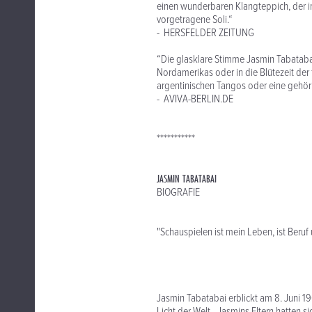
einen wunderbaren Klangteppich, der i
vorgetragene Soli.“
- HERSFELDER ZEITUNG
“Die glasklare Stimme Jasmin Tabatabai
Nordamerikas oder in die Blütezeit de
argentinischen Tangos oder eine gehöri
- AVIVA-BERLIN.DE
***********
JASMIN TABATABAI
BIOGRAFIE
"Schauspielen ist mein Leben, ist Beruf
Jasmin Tabatabai erblickt am 8. Juni 19
Licht der Welt - Jasmins Eltern hatten