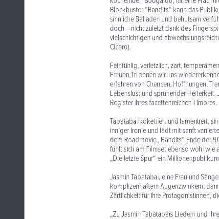
köchelnden Boogaloo, rät eine Frau ih
Blockbuster “Bandits” kann das Publi
sinnliche Balladen und behutsam verfü
doch – nicht zuletzt dank des Fingerspi
vielschichtigen und abwechslungsreich
Cicero).
Feinfühlig, verletzlich, zart, tempera
Frauen, in denen wir uns wiedererkenne
erfahren von Chancen, Hoffnungen, Tr
Lebenslust und sprühender Heiterkeit. 
Register ihres facettenreichen Timbres.
Tabatabai kokettiert und lamentiert, si
inniger Ironie und lädt mit sanft variie
dem Roadmovie „Bandits“ Ende der 90er
fühlt sich am Filmset ebenso wohl wie a
„Die letzte Spur“ ein Millionenpublikum
Jasmin Tabatabai, eine Frau und Sänger
komplizenhaftem Augenzwinkern, dann
Zärtlichkeit für ihre Protagonistinnen, 
„Zu Jasmin Tabatabais Liedern und ihre