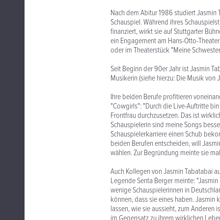
Nach dem Abitur 1986 studiert Jasmin T
Schauspiel. Während ihres Schauspielst
finanziert, wirkt sie auf Stuttgarter B
ein Engagement am Hans-Otto-Theater 
oder im Theaterstück "Meine Schwester 
Seit Beginn der 90er Jahr ist Jasmin Ta
Musikerin (siehe hierzu: Die Musik von 
Ihre beiden Berufe profitieren voneinan
"Cowgirls": "Durch die Live-Auftritte bi
Frontfrau durchzusetzen. Das ist wirkl
Schauspielerin sind meine Songs bess
Schauspielerkarriere einen Schub beko
beiden Berufen entscheiden, will Jasmi
wählen. Zur Begründung meinte sie mal 
Auch Kollegen von Jasmin Tabatabai aus
Legende Senta Berger meinte: "Jasmin h
wenige Schauspielerinnen in Deutschl
können, dass sie eines haben. Jasmin k
lassen, wie sie aussieht, zum Anderen is
im Gegensatz zu ihrem wirklichen Leben