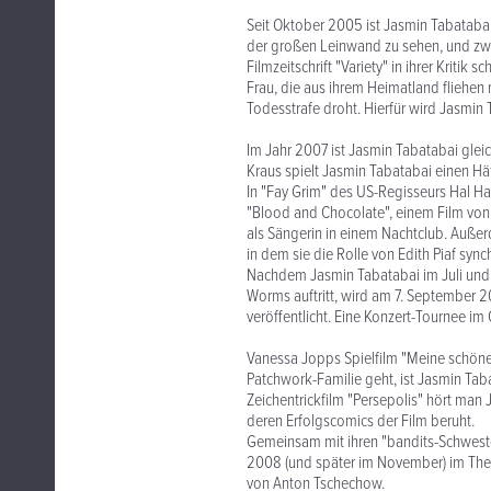
Seit Oktober 2005 ist Jasmin Tabatabai 
der großen Leinwand zu sehen, und zwar 
Filmzeitschrift "Variety" in ihrer Kritik
Frau, die aus ihrem Heimatland fliehen 
Todesstrafe droht. Hierfür wird Jasmin 
Im Jahr 2007 ist Jasmin Tabatabai gleic
Kraus spielt Jasmin Tabatabai einen Häf
In "Fay Grim" des US-Regisseurs Hal Ha
"Blood and Chocolate", einem Film von "
als Sängerin in einem Nachtclub. Außer
in dem sie die Rolle von Edith Piaf synch
Nachdem Jasmin Tabatabai im Juli und 
Worms auftritt, wird am 7. September 
veröffentlicht. Eine Konzert-Tournee im
Vanessa Jopps Spielfilm "Meine schöne 
Patchwork-Familie geht, ist Jasmin Tabat
Zeichentrickfilm "Persepolis" hört man 
deren Erfolgscomics der Film beruht.
Gemeinsam mit ihren "bandits-Schwester
2008 (und später im November) im The
von Anton Tschechow.