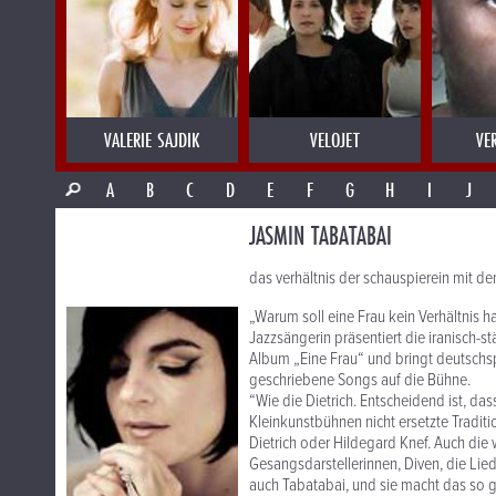
VALERIE SAJDIK
VELOJET
VE
A
B
C
D
E
F
G
H
I
J
JASMIN TABATABAI
das verhältnis der schauspierein mit de
„Warum soll eine Frau kein Verhältnis h
Jazzsängerin präsentiert die iranisch-
Album „Eine Frau“ und bringt deutschsp
geschriebene Songs auf die Bühne.
“Wie die Dietrich. Entscheidend ist, da
Kleinkunstbühnen nicht ersetzte Tradit
Dietrich oder Hildegard Knef. Auch die
Gesangsdarstellerinnen, Diven, die Lied
auch Tabatabai, und sie macht das so