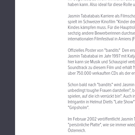
haben kann. Also ideal für diese Rolle 
Jasmin Tabatabais Karriere als Filmscha
spielt im Schweizer Kinofilm "Kinder 
Kindes kämpfen muss. Für die Hauptrol
sechzig andere Bewerberinnen durchset
internationalen Filmfestival in Amiens (F
Offizielles Poster von "bandits" Den er
Jasmin Tabatabai im Jahr 1997 mit Katj
hier kann sie Musik und Schauspiel ver
Soundtrack zu diesem Film und erhält 1
über 750.000 verkauften CDs als der er
Schon bald nach "bandits" wird Jasmin 
unbedingt toughe Frauen darstellen", b
spielen, auf die ich verrückt bin". Auch
Intrigantin in Helmut Dietls "Late Show"
"Gripsholm".
Im Februar 2002 veröffentlicht Jasmin 
"persönliche Platte", wie sie immer wie
Österreich.