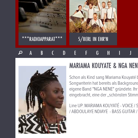
***RADIOAPPARAT***
5/8ERL IN EHR'N
A
B
C
D
E
F
G
H
I
J
MARIAMA KOUYATE & NGA NEN
Schon als Kind sang Mariama Kouyaté be
Songwriterin hat bereits als Background
eigene Band "NGA NENE" gründete. Ihr a
eingebracht, eine der „schönsten Stimm
Line UP: MARIAMA KOUYATÉ - VOICE /
/ ABDOULAYE NDIAYE - BASS GUITAR 