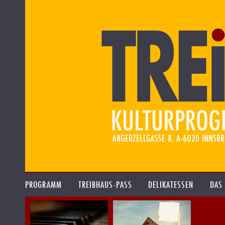
PROGRAMM
TREIBHAUS-PASS
DELIKATESSEN
DAS