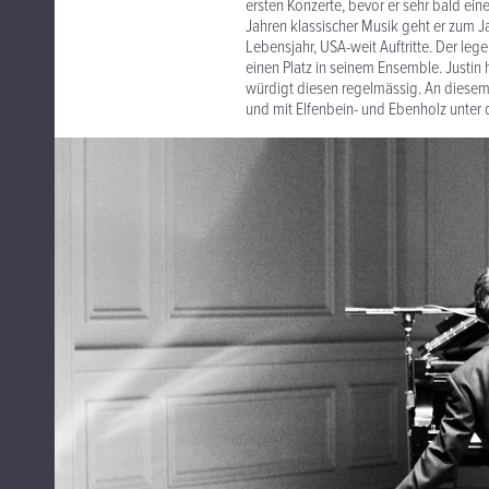
ersten Konzerte, bevor er sehr bald eine
Jahren klassischer Musik geht er zum Jaz
Lebensjahr, USA-weit Auftritte. Der leg
einen Platz in seinem Ensemble. Justin
würdigt diesen regelmässig. An diesem 
und mit Elfenbein- und Ebenholz unter d