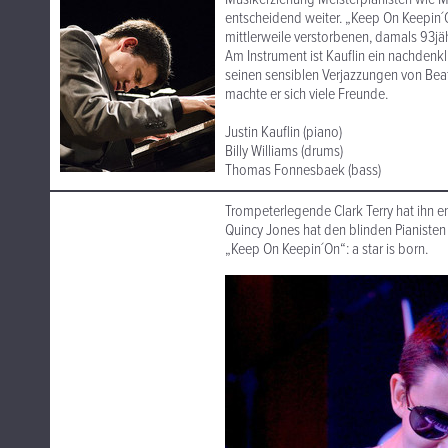
entscheidend weiter. „Keep On Keepin
mittlerweile verstorbenen, damals 93jä
Am Instrument ist Kauflin ein nachdenk
seinen sensiblen Verjazzungen von Beat
machte er sich viele Freunde.
Justin Kauflin (piano)
Billy Williams (drums)
Thomas Fonnesbaek (bass)
Trompeterlegende Clark Terry hat ihn e
Quincy Jones hat den blinden Pianisten 
„Keep On Keepin´On“: a star is born.