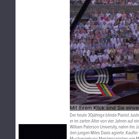
Der heute 30jährige blinde Pianist Just
er im zarten Alter von vier Jahren auf e
William Paterson University, nahm ihn Ja
den jungen Miles Davis agierte. Kauflin 
Musikerziehung Meisterpianisten wie Mu