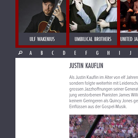
ULF WAKENIUS
UMBILICAL BROTHERS
UNITED J
A
B
C
D
E
F
G
H
I
J
JUSTIN KAUFLIN
Als Justin Kauflin im Alter von elf Jahr
sondern folgte weiterhin mit Leidenscha
grossen Jazzhoffnungen seiner Generatio
jung verstorbenen Pianisten James Will
keinem Geringeren als Quincy Jones gem
Einflüssen aus der Gospel-Musik.