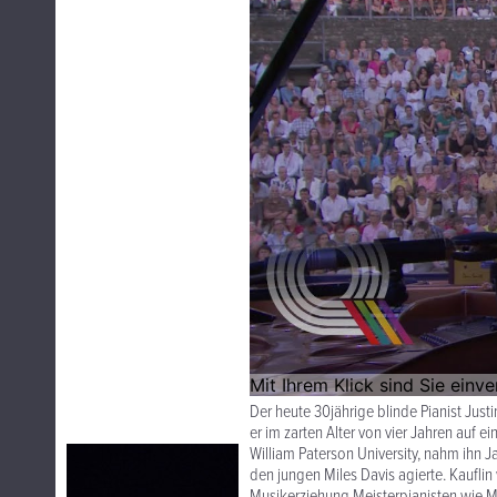
Der heute 30jährige blinde Pianist Just
er im zarten Alter von vier Jahren auf e
William Paterson University, nahm ihn Ja
den jungen Miles Davis agierte. Kauflin 
Musikerziehung Meisterpianisten wie Mu