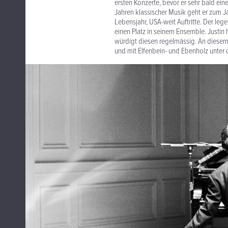
ersten Konzerte, bevor er sehr bald eine
Jahren klassischer Musik geht er zum Jaz
Lebensjahr, USA-weit Auftritte. Der leg
einen Platz in seinem Ensemble. Justin
würdigt diesen regelmässig. An diesem 
und mit Elfenbein- und Ebenholz unter d