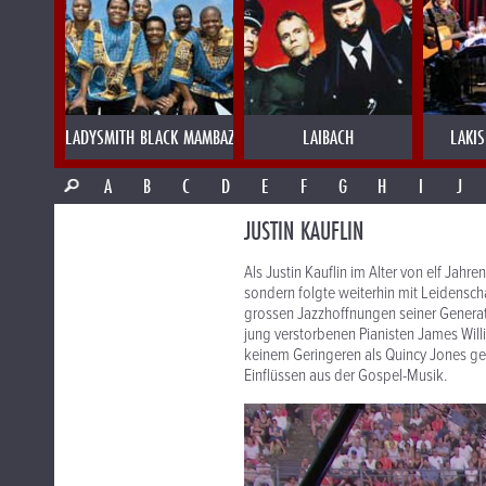
LADYSMITH BLACK MAMBAZO
LAIBACH
LAKI
A
B
C
D
E
F
G
H
I
J
JUSTIN KAUFLIN
Als Justin Kauflin im Alter von elf Jahr
sondern folgte weiterhin mit Leidenscha
grossen Jazzhoffnungen seiner Generatio
jung verstorbenen Pianisten James Will
keinem Geringeren als Quincy Jones gem
Einflüssen aus der Gospel-Musik.