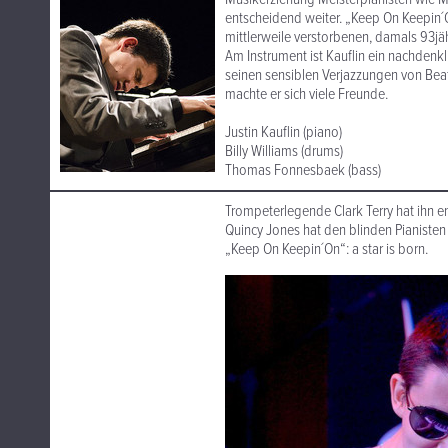
entscheidend weiter. „Keep On Keepin
mittlerweile verstorbenen, damals 93jä
Am Instrument ist Kauflin ein nachdenk
seinen sensiblen Verjazzungen von Beat
machte er sich viele Freunde.
Justin Kauflin (piano)
Billy Williams (drums)
Thomas Fonnesbaek (bass)
Trompeterlegende Clark Terry hat ihn e
Quincy Jones hat den blinden Pianisten 
„Keep On Keepin´On“: a star is born.