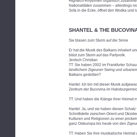
Hightech-Rhythmen organisch zusammen. 
Nationalitäten zusammen – allerdings nich
Sofa in die Ecke, öffnet den Wodka und la
SHANTEL & THE BUCOVIN
Sie blasen zum Sturm auf die Sinne
Er hat die Musik des Balkans inhaliert un
bläst zum Sturm auf das Partyvolk.
Jentsch Christian
TT: Sie haben 2002 im Frankfurter Scha
ländlichem Zigeuner-Swing und urbanem 
Balkans gestoßen?
Hantel: Ich bin mit dieser Musik aufgew
Zentrum der Bucovina im Habsburgerreic
TT: Und haben die Klänge ihrer Heimat
Hantel: Ja, und sie haben diesen Schatz 
Schnittstelle zwischen Orient und Okzide
Kulturen und Religionen zu einer prickel
ganz Osteuropa bis heute von den Zigeun
TT: Haben Sie ihre musikalische Heimat