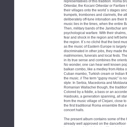
representatives of this tradition. Roma 
Orkestar, the Kocani Orkestar or Fanfare 
their villages onto the world´s stages sin
trumpets, trombones and clarinets, the at
deliberately off-tune intonation are their
music lies in the times, when the entire 
Then, military bands of the Janitschar ar
psychological warfare. With their shalms
fear and shock in the region and left behi
the region. It´s no cliché that the best m
as the music of Eastern Europe is largel
discriminated in other jobs, they made the
matrimonies, funerals and local fests. Th
in its true sense and combines the orient
No wonder, one can hear well known pop m
balkan combo, like a medley from Abba or
Cuban mambo, Turkish cream or Indian fil
the music. // The term “gypsy music” is 
style: In Serbia, Macedonia and Moldavia
Romanian Wallachei though, the tradition 
Colored by a fiddle, a bass or an accord
Haidouks, a generation spanning, all star
from the music village of Clejani, close 
the first traditional Roma ensemble that e
concert halls.
The present album contains some of the h
already well approved on the dancefloor