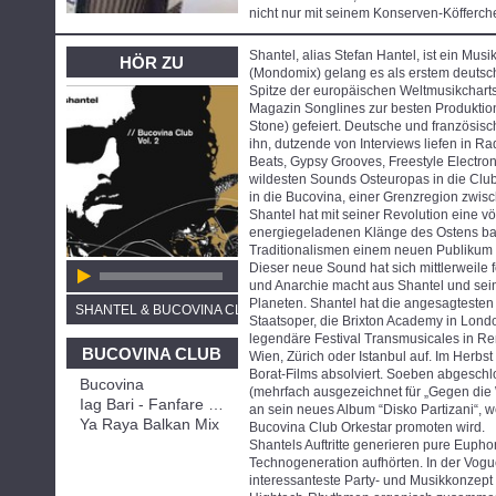
nicht nur mit seinem Konserven-Köfferche
Shantel, alias Stefan Hantel, ist ein Mu
HÖR ZU
(Mondomix) gelang es als erstem deutsc
Spitze der europäischen Weltmusikcharts
Magazin Songlines zur besten Produktion
Stone) gefeiert. Deutsche und französisc
ihn, dutzende von Interviews liefen in
Beats, Gypsy Grooves, Freestyle Electron
wildesten Sounds Osteuropas in die Club
in die Bucovina, einer Grenzregion zwis
Shantel hat mit seiner Revolution eine vö
energiegeladenen Klänge des Ostens bar 
Traditionalismen einem neuen Publikum p
Dieser neue Sound hat sich mittlerweile f
und Anarchie macht aus Shantel und sei
Planeten. Shantel hat die angesagtesten P
SHANTEL & BUCOVINA CLUB ORKESTRA
Staatsoper, die Brixton Academy in Londo
legendäre Festival Transmusicales in Ren
BUCOVINA CLUB
Wien, Zürich oder Istanbul auf. Im Herb
Borat-Films absolviert. Soeben abgeschl
Bucovina
(mehrfach ausgezeichnet für „Gegen die W
Iag Bari - Fanfare Ciocarlia Remix
an sein neues Album “Disko Partizani“, 
Ya Raya Balkan Mix
Bucovina Club Orkestar promoten wird.
Shantels Auftritte generieren pure Eupho
Technogeneration aufhörten. In der Vogu
interessanteste Party- und Musikkonzept 