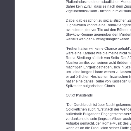
Plattenindustrie einem staatlichen Monop
daher kein Zufall, dass es nach dem Zu
Zigeunermusik kam - nicht nur im Auslan
Dabei gab es schon zu sozialistischen Z
Jugoslawien konnte eine Roma-Sängeri
avancieren, der vor Tito auf den Bühnen 
Shivkow-Regime gegenüber den Minderhei
weitaus weniger Aufstiegsmöglichkeiten.
"Früher hätten wir keine Chance gehabt",
wäre eine Karriere wie die meine nicht 
Roma-Siedlung südlich von Sofia. Der 32
Musikerfamilie, von seinen acht Brüdern 
mächtigen Ehrgeiz getrieben, sich in Szen
um seine langen Haare wehen zu lassen. 
er auf örtlichen Hochzeiten. Inzwischen 
hat er eine ganze Reihe von Kassetten u
Spitze der bulgarischen Charts.
Out of Kyustendil
"Der Durchbruch ist über Nacht gekomme
Goldkettchen zupft. "Erst nach der Wende
außerhalb Bulgariens Engagements verzeic
verdanken, die sein jüngstes Album auch 
Aufgabe gemacht, der Roma-Musik des Ba
wenn es an die Produktion seiner Platte 