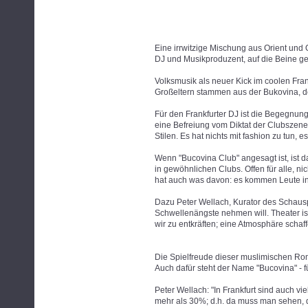
Eine irrwitzige Mischung aus Orient und
DJ und Musikproduzent, auf die Beine ges
Volksmusik als neuer Kick im coolen Fra
Großeltern stammen aus der Bukovina, 
Für den Frankfurter DJ ist die Begegnun
eine Befreiung vom Diktat der Clubszene
Stilen. Es hat nichts mit fashion zu tun, es 
Wenn "Bucovina Club" angesagt ist, ist d
in gewöhnlichen Clubs. Offen für alle, ni
hat auch was davon: es kommen Leute i
Dazu Peter Wellach, Kurator des Schauspi
Schwellenängste nehmen will. Theater ist
wir zu entkräften; eine Atmosphäre scha
Die Spielfreude dieser muslimischen Ro
Auch dafür steht der Name "Bucovina" - f
Peter Wellach: "In Frankfurt sind auch vi
mehr als 30%; d.h. da muss man sehen, d