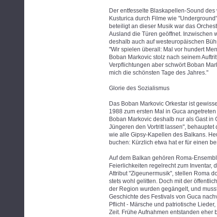
Der entfesselte Blaskapellen-Sound des w
Kusturica durch Filme wie "Underground
beteiligt an dieser Musik war das Orches
Ausland die Türen geöffnet. Inzwischen
deshalb auch auf westeuropäischen Bühnen
"Wir spielen überall: Mal vor hundert Me
Boban Markovic stolz nach seinem Auftritt
Verpflichtungen aber schwört Boban Mark
mich die schönsten Tage des Jahres."
Glorie des Sozialismus
Das Boban Markovic Orkestar ist gewiss
1988 zum ersten Mal in Guca angetreten 
Boban Markovic deshalb nur als Gast in Gu
Jüngeren den Vortritt lassen", behauptet
wie alle Gipsy-Kapellen des Balkans. Heut
buchen: Kürzlich etwa hat er für einen b
Auf dem Balkan gehören Roma-Ensemble
Feierlichkeiten regelrecht zum Inventar, d
Attribut "Zigeunermusik", stellen Roma 
stets wohl gelitten. Doch mit der öffent
der Region wurden gegängelt, und mussten
Geschichte des Festivals von Guca nachv
Pflicht - Märsche und patriotische Lieder,
Zeit. Frühe Aufnahmen entstanden eher be