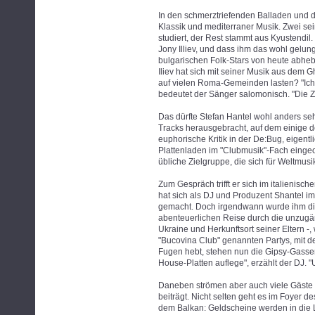
In den schmerztriefenden Balladen und d
Klassik und mediterraner Musik. Zwei se
studiert, der Rest stammt aus Kyustendil
Jony Illiev, und dass ihm das wohl gelung
bulgarischen Folk-Stars von heute abhebe
Iliev hat sich mit seiner Musik aus dem Gh
auf vielen Roma-Gemeinden lasten? "Ich 
bedeutet der Sänger salomonisch. "Die Ze
Das dürfte Stefan Hantel wohl anders se
Tracks herausgebracht, auf dem einige d
euphorische Kritik in der De:Bug, eigentli
Plattenladen im "Clubmusik"-Fach eingeor
übliche Zielgruppe, die sich für Weltmusi
Zum Gespräch trifft er sich im italienisc
hat sich als DJ und Produzent Shantel 
gemacht. Doch irgendwann wurde ihm die 
abenteuerlichen Reise durch die unzug
Ukraine und Herkunftsort seiner Eltern -
"Bucovina Club" genannten Partys, mit 
Fugen hebt, stehen nun die Gipsy-Gassenh
House-Platten auflege", erzählt der DJ.
Daneben strömen aber auch viele Gäste 
beiträgt. Nicht selten geht es im Foyer d
dem Balkan: Geldscheine werden in die L