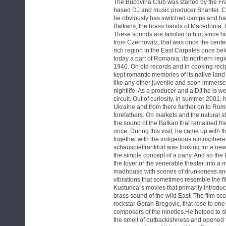
The Bucovina Club was started by the Fra
based DJ and music producer Shantel. C
he obviously has switched camps and has
Balkans, the brass bands of Macedonia, t
These sounds are familiar to him since h
from Czernowitz, that was once the center 
rich region in the East Carpates once be
today a part of Romania, its northern reg
1940. On old records and in cooking reci
kept romantic memories of its native lan
like any other juvenile and soon immersed
nightlife. As a producer and a DJ he is we
circuit. Out of curiosity, in summer 2001,
Ukraine and from there further on to Roma
forefathers. On markets and the natural st
the sound of the Balkan that remained the
once. During this visit, he came up with t
together with the indigenous atmosphere 
schauspielfrankfurt was looking for a ne
the simple concept of a party. And so th
the foyer of the venerable theater into 
madhouse with scenes of drunkeness and 
vibrations that sometimes resemble the fi
Kusturica´s movies that primarily introd
brass sound of the wild East. The film 
rockstar Goran Bregovic, that rose to on
composers of the nineties.He helped to st
the smell of outbackishness and opened th