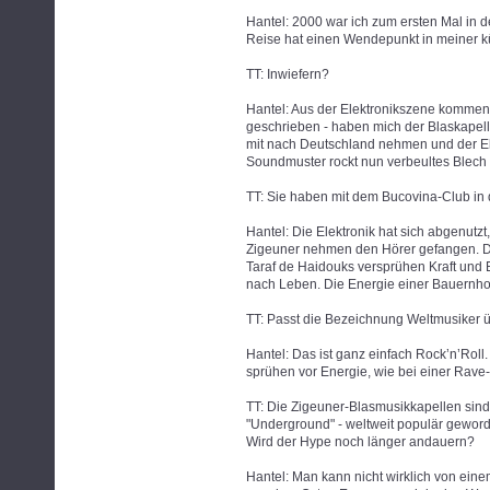
Hantel: 2000 war ich zum ersten Mal in 
Reise hat einen Wendepunkt in meiner kü
TT: Inwiefern?
Hantel: Aus der Elektronikszene kommend
geschrieben - haben mich der Blaskapel
mit nach Deutschland nehmen und der Ele
Soundmuster rockt nun verbeultes Blech
TT: Sie haben mit dem Bucovina-Club in 
Hantel: Die Elektronik hat sich abgenutz
Zigeuner nehmen den Hörer gefangen. Die
Taraf de Haidouks versprühen Kraft und E
nach Leben. Die Energie einer Bauernho
TT: Passt die Bezeichnung Weltmusiker 
Hantel: Das ist ganz einfach Rock’n’Roll
sprühen vor Energie, wie bei einer Rave-
TT: Die Zigeuner-Blasmusikkapellen sind j
"Underground" - weltweit populär geword
Wird der Hype noch länger andauern?
Hantel: Man kann nicht wirklich von eine