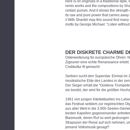
here is on originals in a traditional style
remix works and the compositions by Sha
certain purism. And it shows the strength
its raw and pure power that carries away 
// With Shantel may this sound find many n
motto by George Michael: “Listen without 
DER DISKRETE CHARME D
Osterweiterung für europäische Ohren:
Zigeuner eine echte Renaissance erlebt.
Clubkultur fit gemacht
Serbien sucht den Superstar. Einmal im 
musikalische Elite des Landes in der zen
Der Sieger erhält die "Goldene Trompete"
sie besitzt, der wird für die größten Hoc
1961 von jungen Intellektuellen ins Leb
das Festival seitdem zur regelrechten 
aus aller Welt in die 3.000-Seelen-Geme
besten Kapellen gegeneinander antreten,
Blasmusik, deren Ruf so weit gedrungen 
Strapazen der Reise auf sich nehmen, um
jemand Volksmusik gesagt?