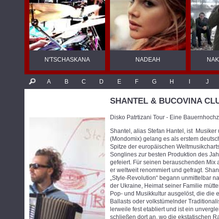
N'TSCHASKANA
NADEAH
NAK
A
B
C
D
E
F
G
H
I
J
SHANTEL & BUCOVINA CL
Disko Patrtizani Tour - Eine Bauernhoch
Shantel, alias Stefan Hantel, ist Musike
(Mondomix) gelang es als erstem deutsc
Spitze der europäischen Weltmusikchart
Songlines zur besten Produktion des Jahr
gefeiert. Für seinen berauschenden Mix 
er weltweit renommiert und gefragt. Shan
„Style-Revolution“ begann unmittelbar n
der Ukraine, Heimat seiner Familie mütter
Pop- und Musikkultur ausgelöst, die die
Ballasts oder volkstümelnder Traditional
lerweile fest etabliert und ist ein unver
schließen dort an, wo die ekstatischen 