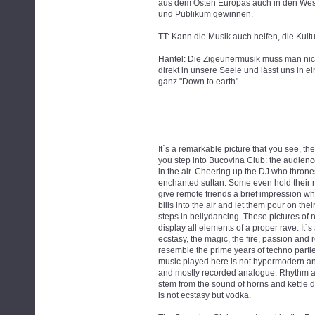
aus dem Osten Europas auch in den West
und Publikum gewinnen.
TT: Kann die Musik auch helfen, die Kultu
Hantel: Die Zigeunermusik muss man nicht 
direkt in unsere Seele und lässt uns in ein
ganz "Down to earth".
It´s a remarkable picture that you see, th
you step into Bucovina Club: the audience
in the air. Cheering up the DJ who throne
enchanted sultan. Some even hold their 
give remote friends a brief impression w
bills into the air and let them pour on thei
steps in bellydancing. These pictures of 
display all elements of a proper rave. It´s 
ecstasy, the magic, the fire, passion and r
resemble the prime years of techno parties
music played here is not hypermodern and 
and mostly recorded analogue. Rhythm 
stem from the sound of horns and kettle 
is not ecstasy but vodka.