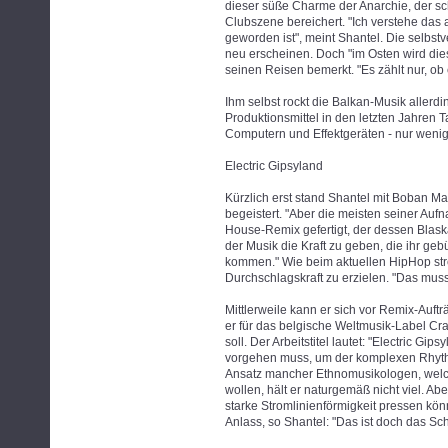
dieser süße Charme der Anarchie, der sch
Clubszene bereichert. "Ich verstehe das a
geworden ist", meint Shantel. Die selbs
neu erscheinen. Doch "im Osten wird die
seinen Reisen bemerkt. "Es zählt nur, ob 
Ihm selbst rockt die Balkan-Musik allerd
Produktionsmittel in den letzten Jahren 
Computern und Effektgeräten - nur wenig
Electric Gipsyland
Kürzlich erst stand Shantel mit Boban Mar
begeistert. "Aber die meisten seiner Auf
House-Remix gefertigt, der dessen Blask
der Musik die Kraft zu geben, die ihr geb
kommen." Wie beim aktuellen HipHop str
Durchschlagskraft zu erzielen. "Das muss 
Mittlerweile kann er sich vor Remix-Auft
er für das belgische Weltmusik-Label C
soll. Der Arbeitstitel lautet: "Electric G
vorgehen muss, um der komplexen Rhythm
Ansatz mancher Ethnomusikologen, welc
wollen, hält er naturgemäß nicht viel. A
starke Stromlinienförmigkeit pressen kön
Anlass, so Shantel: "Das ist doch das Sch